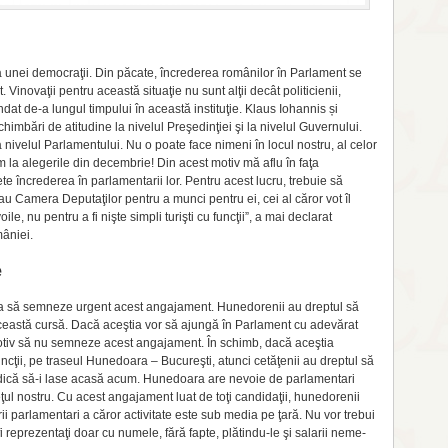
a unei democraţii. Din păcate, încrederea românilor în Parlament se
. Vinovaţii pentru această situaţie nu sunt alţii decât politicienii,
ndat de-a lungul timpului în această instituţie. Klaus Iohannis și
imbări de atitudine la nivelul Preşedinţiei şi la nivelul Guvernului.
ivelul Parlamentului. Nu o poate face nimeni în locul nostru, al celor
la alegerile din decembrie! Din acest motiv mă aflu în faţa
e încrederea în parlamentarii lor. Pentru acest lucru, trebuie să
Camera Deputaţilor pentru a munci pentru ei, cei al căror vot îl
le, nu pentru a fi nişte simpli turişti cu funcţii”, a mai declarat
âniei.
e
ara să semneze urgent acest angajament. Hunedorenii au dreptul să
n această cursă. Dacă aceştia vor să ajungă în Parlament cu adevărat
otiv să nu semneze acest angajament. În schimb, dacă aceştia
cţii, pe tra­seul Hunedoara – Bucu­reşti, atunci cetăţenii au dreptul să
, adică să-i lase acasă acum. Hunedoara are nevoie de parlamentari
deţul nostru. Cu acest angajament luat de toţi candidaţii, hunedorenii
i parlamentari a căror activitate este sub media pe ţară. Nu vor trebui
 repre­zentaţi doar cu numele, fără fapte, plătin­du-le şi salarii neme­