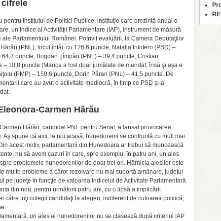
 cifrele
Pr
RE
 pentru Institutul de Politici Publice, instituţie care prezintă anual o
tare, un Indice al Activităţii Parlamentare (IAP), instrument de măsură
nte ale Parlamentului Românei. Potrivit evaluării, la Camera Deputaţilor
Hărău (PNL), locul întâi, cu 126,6 puncte, Natalia Intotero (PSD) –
 – 64,3 puncte, Bogdan Ţîmpău (PNL) – 39,4 puncte, Cristian
 – 10,8 puncte (Marica a fost doar jumătate de mandat, însă şi aşa e
iţoiu (PMP) – 150,6 puncte, Dorin Păran (PNL) – 41,5 puncte. De
amentarii care au avut o activitate mediocră, în timp ce PSD şi-a
dat.
 Eleonora-Carmen Hărău
a-Carmen Hărău, candidat PNL pentru Senat, a lansat provocarea.
Aş spune că aici, la noi acasă, hunedorenii se confruntă cu mult mai
. Din acest motiv, parlamentarii din Hunedoara ar trebui să muncească
en­te, nu să avem cazuri în care, spre exem­plu, în patru ani, un ales
pre problemele hunedorenilor de doar trei ori. Hărnicia aleşilor este
de multe probleme a căror rezolvare nu mai suportă amânare, judeţul
ul pe judeţe în funcţie de valoarea Indicelui de Activitate Parlamentară
nta din nou, pentru următorii patru ani, cu o lipsă a implicării
ătre toţi colegii candidaţi la alegeri, indiferent de culoarea politică,
ne:
arlamentară, un ales al hunedorenilor nu se clasează după criteriul IAP