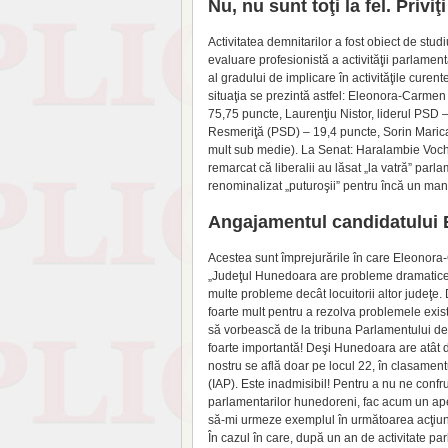
Nu, nu sunt toţi la
fel.
Priviţi
Activitatea demnitarilor a fost obiect de studiu
evaluare profesionistă a activităţii parlamen
al gradului de implicare în activităţile cure
situaţia se prezintă astfel: Eleonora-Carmen 
75,75 puncte, Laurenţiu Nistor, liderul PSD
Resmeriţă (PSD) – 19,4 puncte, Sorin Marica
mult sub medie). La Senat: Haralambie Voch
remarcat că liberalii au lăsat „la vatră” parl
renominalizat „puturoşii” pentru încă un man
Angajamentul candidatului
Acestea sunt împre­jurările în care Eleonor
„Judeţul Hunedoara are probleme dramatice. 
multe probleme decât locuitorii altor judeţe
foarte mult pentru a rezolva problemele exist
să vorbească de la tribuna Parlamentului des
foarte importantă! Deşi Hunedoara are atât 
nostru se află doar pe locul 22, în clasament
(IAP). Este inadmisibil! Pentru a nu ne confru
parlamentarilor hunedoreni, fac acum un apel c
să-mi urmeze exem­plul în următoarea acţiu
În cazul în care, după un an de activitate p