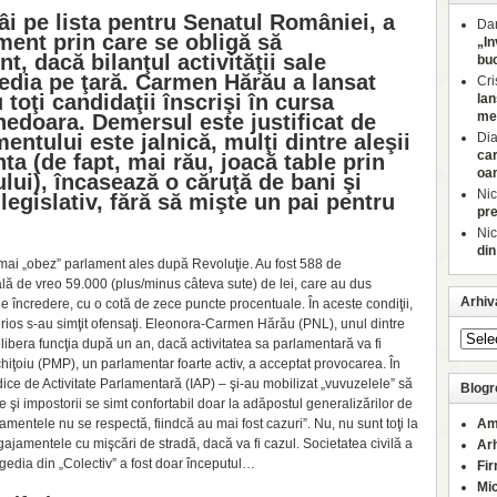
âi pe lista pentru Senatul României, a
Dan
ent prin care se obligă să
„In
, dacă bilanţul activităţii sale
buc
edia pe ţară. Carmen Hărău a lansat
Cri
toţi candidaţii înscrişi în cursa
lan
med
nedoara. Demersul este justificat de
entului este jalnică, mulţi dintre aleşii
Di
car
a (de fapt, mai rău, joacă table prin
oa
ui), încasează o căruţă de bani şi
Nic
n legislativ, fără să mişte un pai pentru
pre
Nic
din
 mai „obez” parlament ales după Revoluţie. Au fost 588 de
lă de vreo 59.000 (plus/minus câteva sute) de lei, care au dus
Arhiv
 de încredere, cu o cotă de zece puncte procentuale. În aceste condiţii,
 serios s-au simţit ofensaţi. Eleonora-Carmen Hărău (PNL), unul dintre
elibera funcţia după un an, dacă activitatea sa parlamentară va fi
iţoiu (PMP), un parlamentar foarte activ, a acceptat provocarea. În
e de Activitate Parla­men­tară (IAP) – şi-au mobilizat „vuvuzelele” să
Blogro
şi impostorii se simt confortabil doar la adăpostul generalizărilor de
amentele nu se respectă, fiindcă au mai fost cazuri”. Nu, nu sunt toţi la
Am
angajamentele cu mişcări de stradă, dacă va fi cazul. Socie­tatea civilă a
Ar
agedia din „Colectiv” a fost doar începutul…
Fi
Mi