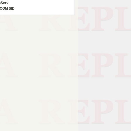
oServ
COM SID