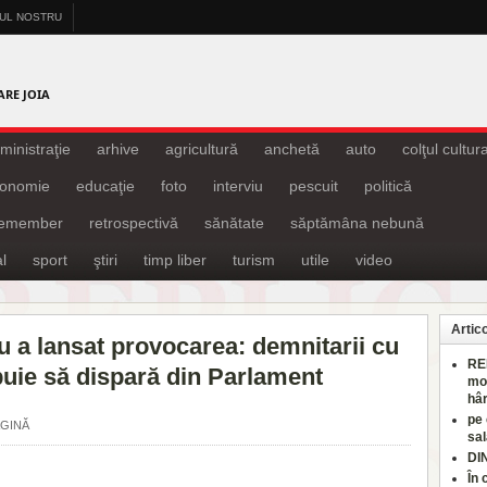
-UL NOSTRU
A
ARE JOIA
ministraţie
arhive
agricultură
anchetă
auto
colţul cultura
onomie
educaţie
foto
interviu
pescuit
politică
remember
retrospectivă
sănătate
săptămâna nebună
l
sport
ştiri
timp liber
turism
utile
video
Artic
a lansat provocarea: demnitarii cu
RE
buie să dispară din Parlament
mo
hâr
pe
AGINĂ
sal
DI
În 