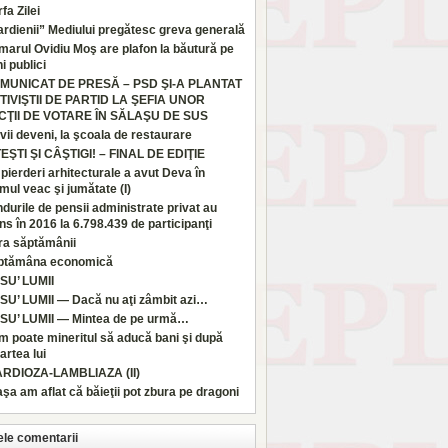
fa Zilei
rdienii” Mediului pregătesc greva generală
marul Ovidiu Moş are plafon la băutură pe
i publici
MUNICAT DE PRESĂ – PSD ŞI-A PLANTAT
TIVIŞTII DE PARTID LA ŞEFIA UNOR
CŢII DE VOTARE ÎN SĂLAŞU DE SUS
vii deveni, la şcoala de restaurare
TEŞTI ŞI CÂŞTIGI! – FINAL DE EDIŢIE
pierderi arhitecturale a avut Deva în
imul veac şi jumătate (I)
durile de pensii administrate privat au
ns în 2016 la 6.798.439 de participanţi
ra săptămânii
ptămâna economică
SU’ LUMII
SU’ LUMII — Dacă nu aţi zâmbit azi…
SU’ LUMII — Mintea de pe urmă…
 poate mineritul să aducă bani şi după
rtea lui
ARDIOZA-LAMBLIAZA (II)
aşa am aflat că băieţii pot zbura pe dragoni
ele comentarii