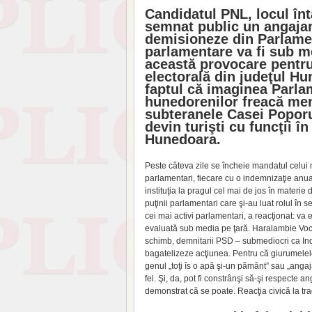
Candidatul PNL, locul înt
semnat public un angajam
demisioneze din Parlament
parlamentare va fi sub m
această provocare pentru 
electorală din judeţul Hu
faptul că imaginea Parlam
hunedorenilor freacă ment
subteranele Casei Poporul
devin turişti cu funcţii î
Hunedoara.
Peste câteva zile se încheie mandatul celui
parlamentari, fiecare cu o indemnizaţie anua
instituţia la pragul cel mai de jos în materie
puţinii parlamentari care şi-au luat rolul în
cei mai activi parlamentari, a reacţionat: va 
evaluată sub media pe ţară. Haralambie Voch
schimb, demnitarii PSD – submediocri ca Indic
bagatelizeze acţiunea. Pentru că giurumelele 
genul „toţi îs o apă şi-un pământ” sau „angaj
fel. Şi, da, pot fi constrânşi să-şi respec­te 
demonstrat că se poate. Reacţia civică la tr