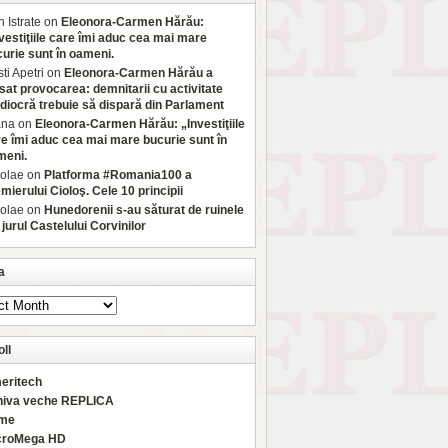
 Istrate
on
Eleonora-Carmen Hărău:
vestiţiile care îmi aduc cea mai mare
urie sunt în oameni.
sti Apetri
on
Eleonora-Carmen Hărău a
sat provocarea: demnitarii cu activitate
iocră trebuie să dispară din Parlament
ana
on
Eleonora-Carmen Hărău: „Investiţiile
e îmi aduc cea mai mare bucurie sunt în
meni.
olae
on
Platforma #Romania100 a
mierului Cioloş. Cele 10 principii
olae
on
Hunedorenii s-au săturat de ruinele
 jurul Castelului Corvinilor
a
ll
eritech
hiva veche REPLICA
rme
croMega HD