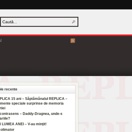
l
ole recente
PLICA 15 ani – Săptămânalul REPLICA –
mente speciale surprinse de memoria
tiei
 contrasens – Daddy-Dragnea, unde-s
ariile?
N LUMEA ANEI – V-au minţit!
colimator