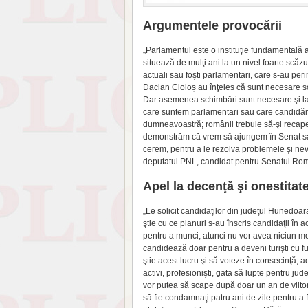
Argumentele provocării
„Parlamentul este o instituţie fundamentală 
situează de mulţi ani la un nivel foarte scăzut
actuali sau foşti parlamentari, care s-au peri
Dacian Cioloș au înţeles că sunt necesare sch
Dar asemenea schimbări sunt necesare şi la n
care suntem parlamentari sau care candidăm 
dumneavoastră; românii trebuie să-şi recapet
demonstrăm că vrem să ajungem în Senat sau 
cerem, pentru a le rezolva pro­blemele şi nevoi
deputatul PNL, candidat pentru Senatul Rom
Apel la decenţă şi onestitat
„Le solicit candidaţilor din judeţul Hunedo
ştie cu ce planuri s-au înscris candidaţii î
pentru a munci, atunci nu vor avea niciun m
candidează doar pentru a deveni turişti cu fun
ştie acest lucru şi să voteze în consecinţă
activi, profesionişti, gata să lupte pentru ju
vor putea să scape după doar un an de viitori
să fie condamnaţi patru ani de zile pentru a fi