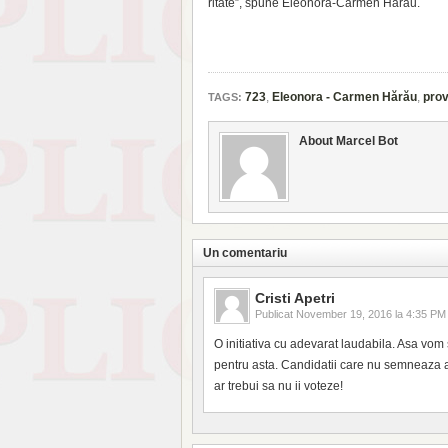
ritate”, spune Eleonora-Carmen Hărău.
723
,
Eleonora - Carmen Hărău
,
pro
TAGS:
About Marcel Bot
Un comentariu
Cristi Apetri
Publicat
November 19, 2016 la 4:35 PM
O initiativa cu adevarat laudabila. Asa vo
pentru asta. Candidatii care nu semneaza
ar trebui sa nu ii voteze!