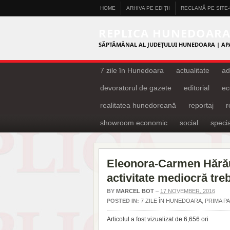
HOME
ARHIVA PE EDIŢII
RECLAMĂ PE SITE
REPLICA HUNEDOAR
SĂPTĂMÂNAL AL JUDEŢULUI HUNEDOARA | AP
7 zile în Hunedoara
actualitate
ad
devoratorul de gazete
editorial
ec
realitatea hunedoreană
reportaj
showroom economic
social
specia
Eleonora-Carmen Hărău 
activitate mediocră tre
BY
MARCEL BOT
–
17 NOVEMBER, 2016
POSTED IN:
7 ZILE ÎN HUNEDOARA
,
PRIMA P
Articolul a fost vizualizat de 6,656 ori