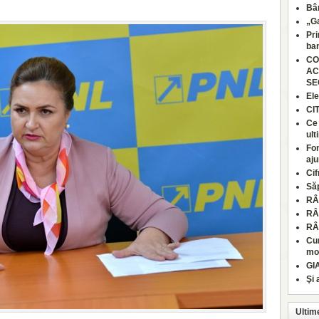
Bâr
„Ga
Pri
ban
CO
AC
SE
Ele
CI
Ce 
ult
Fon
aju
Cif
Să
RÂ
RÂ
RÂ
Cum
moa
GI
Şi 
Ultim