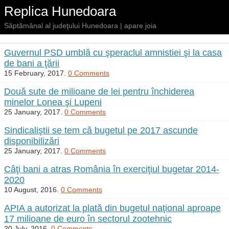
Replica Hunedoara
Săptămânal al judeţului Hunedoara | apare joia
Guvernul PSD umblă cu şperaclul amnistiei şi la casa
de bani a ţării
15 February, 2017.
0 Comments
Două sute de milioane de lei pentru închiderea
minelor Lonea şi Lupeni
25 January, 2017.
0 Comments
Sindicaliştii se tem că bugetul pe 2017 ascunde
disponibilizări
25 January, 2017.
0 Comments
Câţi bani a atras România în exerciţiul bugetar 2014-
2020
10 August, 2016.
0 Comments
APIA a autorizat la plată din bugetul naţional aproape
17 milioane de euro în sectorul zootehnic
20 July, 2016.
0 Comments