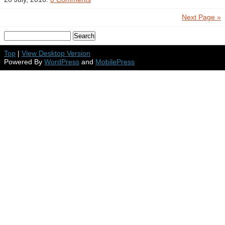
Next Page »
Top
|
View Desktop Version
Powered By
WordPress
and
MobilePress