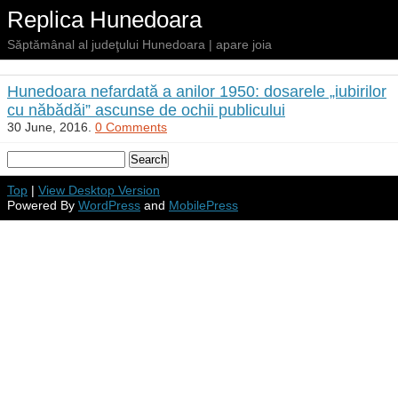
Replica Hunedoara
Săptămânal al judeţului Hunedoara | apare joia
Hunedoara nefardată a anilor 1950: dosarele „iubirilor
cu năbădăi” ascunse de ochii publicului
30 June, 2016.
0 Comments
Top
|
View Desktop Version
Powered By
WordPress
and
MobilePress