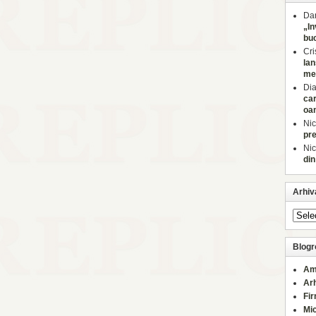
Dan
„In
buc
Cri
lan
med
Di
car
oa
Nic
pre
Nic
din
Arhiv
Blogro
Am
Ar
Fi
Mi