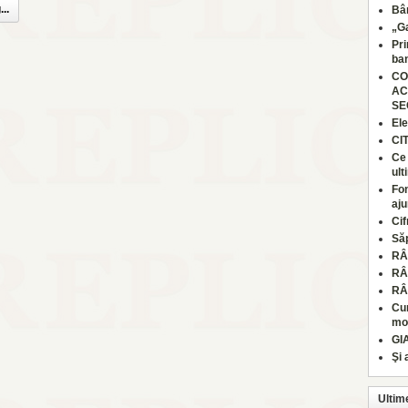
..
Bâr
„Ga
Pri
ban
CO
AC
SE
Ele
CI
Ce 
ult
Fon
aju
Cif
Să
RÂ
RÂ
RÂ
Cum
moa
GI
Şi 
Ultim