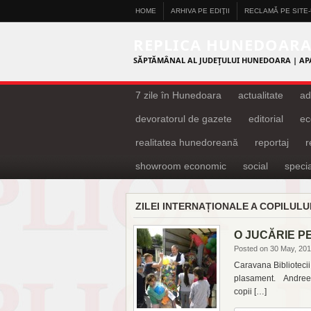
HOME
ARHIVA PE EDIŢII
RECLAMĂ PE SITE
REPLICA HUNEDOAR
SĂPTĂMÂNAL AL JUDEŢULUI HUNEDOARA | AP
7 zile în Hunedoara
actualitate
ad
devoratorul de gazete
editorial
ec
realitatea hunedoreană
reportaj
showroom economic
social
specia
ZILEI INTERNAȚIONALE A COPILULU
O JUCĂRIE P
Posted on 30 May, 20
Caravana Bibliotecii,
plasament. Andreea 
copii […]