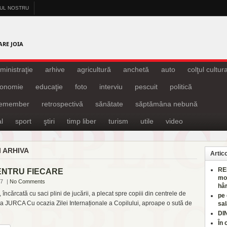
-UL NOSTRU
A
ARE JOIA
ministraţie
arhive
agricultură
anchetă
auto
colţul cultura
onomie
educaţie
foto
interviu
pescuit
politică
remember
retrospectivă
sănătate
săptămâna nebună
l
sport
ştiri
timp liber
turism
utile
video
I ARHIVA
Artic
RE
ENTRU FIECARE
mo
17
|
No Comments
hâr
 încărcată cu saci plini de jucării, a plecat spre copiii din centrele de
pe
JURCA Cu ocazia Zilei Internaționale a Copilului, aproape o sută de
sal
DI
În 