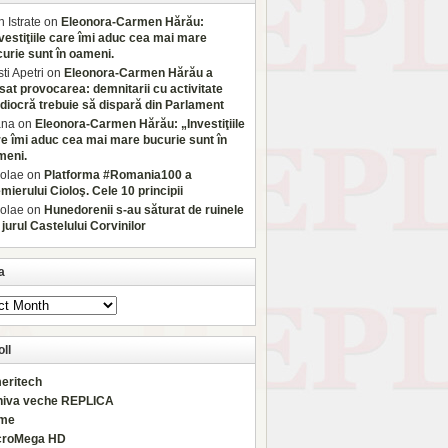
 Istrate
on
Eleonora-Carmen Hărău:
vestiţiile care îmi aduc cea mai mare
urie sunt în oameni.
sti Apetri
on
Eleonora-Carmen Hărău a
sat provocarea: demnitarii cu activitate
iocră trebuie să dispară din Parlament
ana
on
Eleonora-Carmen Hărău: „Investiţiile
e îmi aduc cea mai mare bucurie sunt în
meni.
olae
on
Platforma #Romania100 a
mierului Cioloş. Cele 10 principii
olae
on
Hunedorenii s-au săturat de ruinele
 jurul Castelului Corvinilor
a
ll
eritech
hiva veche REPLICA
rme
croMega HD