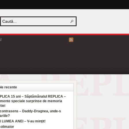
l
ole recente
PLICA 15 ani – Săptămânalul REPLICA –
mente speciale surprinse de memoria
tiei
 contrasens – Daddy-Dragnea, unde-s
ariile?
N LUMEA ANEI – V-au minţit!
colimator