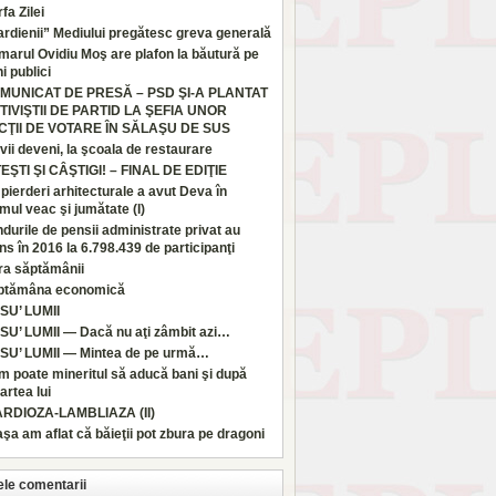
fa Zilei
rdienii” Mediului pregătesc greva generală
marul Ovidiu Moş are plafon la băutură pe
i publici
MUNICAT DE PRESĂ – PSD ŞI-A PLANTAT
TIVIŞTII DE PARTID LA ŞEFIA UNOR
CŢII DE VOTARE ÎN SĂLAŞU DE SUS
vii deveni, la şcoala de restaurare
TEŞTI ŞI CÂŞTIGI! – FINAL DE EDIŢIE
pierderi arhitecturale a avut Deva în
imul veac şi jumătate (I)
durile de pensii administrate privat au
ns în 2016 la 6.798.439 de participanţi
ra săptămânii
ptămâna economică
SU’ LUMII
SU’ LUMII — Dacă nu aţi zâmbit azi…
SU’ LUMII — Mintea de pe urmă…
 poate mineritul să aducă bani şi după
rtea lui
ARDIOZA-LAMBLIAZA (II)
aşa am aflat că băieţii pot zbura pe dragoni
ele comentarii