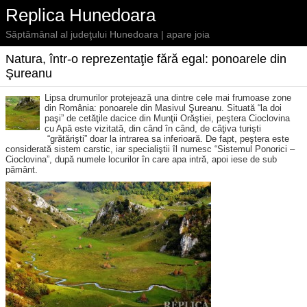
Replica Hunedoara
Săptămânal al judeţului Hunedoara | apare joia
Natura, într-o reprezentaţie fără egal: ponoarele din
Şureanu
Lipsa drumurilor protejează una dintre cele mai frumoase zone
din România: ponoarele din Masivul Şureanu.
Situată “la doi
paşi” de cetăţile dacice din Munţii Orăştiei, peştera Cioclovina
cu Apă este vizitată, din când în când, de câţiva turişti
“grătărişti” doar la intrarea sa inferioară. De fapt, peştera este
considerată sistem carstic, iar specialiştii îl numesc “Sistemul Ponorici –
Cioclovina”, după numele locurilor în care apa intră, apoi iese de sub
pământ.