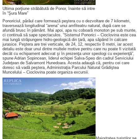
Ultima porţiune străbătută de Ponor, înainte să intre
în “Şura Mare”
Ponoriciul, pârâul care formează peştera cu o dezvoltare de 7 kilometri,
traversează longitudinal “arena” unui amfiteatru natural, după care se
afundă brusc în pământ. Mai apoi, apa nu coboară monoton pe sub munte,
ci continuă să sape spectaculos. “Sistemul Ponorici – Cioclovina este cea
mai lungă străpungere hidro-geologică din ţară, apa săpând în calcare
jurasice. Peştera are trei verticale, de 24, 12, respectiv 8 metri, iar acest
detaliu este doar unul dintre multele motive pentru care nu poate fi vizitată
decât cu echipament adecvat şi în prezenţa unor speologi cu experienţă”,
spune Adrian Sopincean, liderul echipei Salva-Speo din cadrul Serviciului
Judeţean de Salvamont Hunedoara. Acesta adaugă că, pentru cei care
doresc să vadă peştera, Administraţia Parcului Natural Grădiştea
Muncelului – Cioclovina poate organiza excursii.
Majoritatea turiştilor se