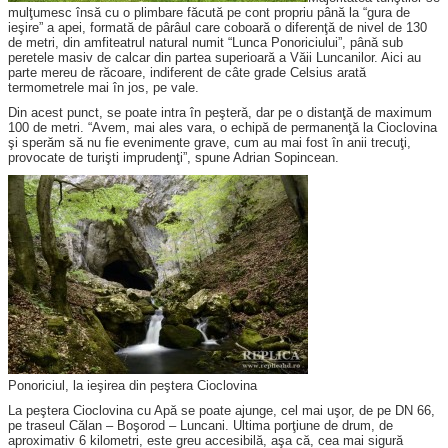
mulţumesc însă cu o plimbare făcută pe cont propriu până la “gura de
ieşire” a apei, formată de pârâul care coboară o diferenţă de nivel de 130
de metri, din amfiteatrul natural numit “Lunca Ponoriciului”, până sub
peretele masiv de calcar din partea superioară a Văii Luncanilor. Aici au
parte mereu de răcoare, indiferent de câte grade Celsius arată
termometrele mai în jos, pe vale.
Din acest punct, se poate intra în peşteră, dar pe o distanţă de maximum
100 de metri. “Avem, mai ales vara, o echipă de permanenţă la Cioclovina
şi sperăm să nu fie evenimente grave, cum au mai fost în anii trecuţi,
provocate de turişti imprudenţi”, spune Adrian Sopincean.
Ponoriciul, la ieşirea din peştera Cioclovina
La peştera Cioclovina cu Apă se poate ajunge, cel mai uşor, de pe DN 66,
pe traseul Călan – Boşorod – Luncani. Ultima porţiune de drum, de
aproximativ 6 kilometri, este greu accesibilă, aşa că, cea mai sigură