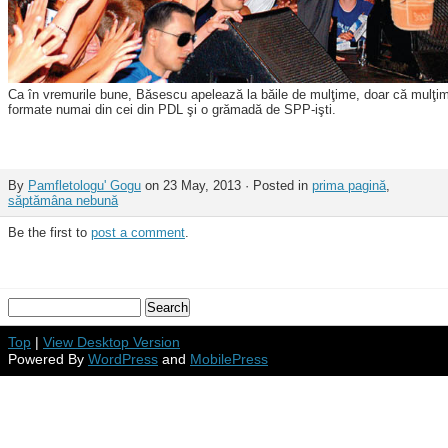
Ca în vremurile bune, Băsescu apelează la băile de mulţime, doar că mulţimi
formate numai din cei din PDL şi o grămadă de SPP-işti.
By
Pamfletologu' Gogu
on 23 May, 2013 · Posted in
prima pagină
,
săptămâna nebună
Be the first to
post a comment
.
Top
|
View Desktop Version
Powered By
WordPress
and
MobilePress