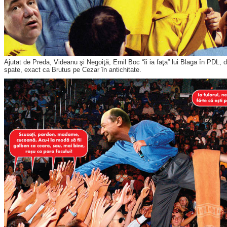
Ajutat de Preda, Videanu şi Negoiţă, Emil Boc “îi ia faţa” lui Blaga în PDL, da
spate, exact ca Brutus pe Cezar în antichitate.