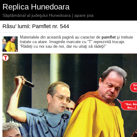
Replica Hunedoara
Săptămânal al judeţului Hunedoara | apare joia
Râsu’ lumii: Pamflet nr. 544
Materialele din această pagină au caracter de
pamflet
şi trebuie
tratate ca atare. Imaginile marcate cu “T” reprezintă trucaje.
“Râdeţi cu noi sau de noi, dar nu uitaţi să râdeţi!”