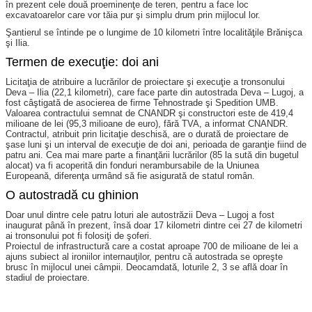
în prezent cele două proeminenţe de teren, pentru a face loc
excavatoarelor care vor tăia pur şi simplu drum prin mijlocul lor.
Şantierul se întinde pe o lungime de 10 kilometri între localităţile Brănişca
şi Ilia.
Termen de execuţie: doi ani
Licitaţia de atribuire a lucrărilor de proiectare şi execuţie a tronsonului
Deva – Ilia (22,1 kilometri), care face parte din autostrada Deva – Lugoj, a
fost câştigată de asocierea de firme Tehnostrade şi Spedition UMB.
Valoarea contractului semnat de CNANDR şi constructori este de 419,4
milioane de lei (95,3 milioane de euro), fără TVA, a informat CNANDR.
Contractul, atribuit prin licitaţie deschisă, are o durată de proiectare de
şase luni şi un interval de execuţie de doi ani, perioada de garanţie fiind de
patru ani. Cea mai mare parte a finanţării lucrărilor (85 la sută din bugetul
alocat) va fi acoperită din fonduri nerambursabile de la Uniunea
Europeană, diferenţa urmând să fie asigurată de statul român.
O autostradă cu ghinion
Doar unul dintre cele patru loturi ale autostrăzii Deva – Lugoj a fost
inaugurat până în prezent, însă doar 17 kilometri dintre cei 27 de kilometri
ai tronsonului pot fi folosiţi de şoferi.
Proiectul de infrastructură care a costat aproape 700 de milioane de lei a
ajuns subiect al ironiilor internauţilor, pentru că autostrada se opreşte
brusc în mijlocul unei câmpii. Deocamdată, loturile 2, 3 se află doar în
stadiul de proiectare.