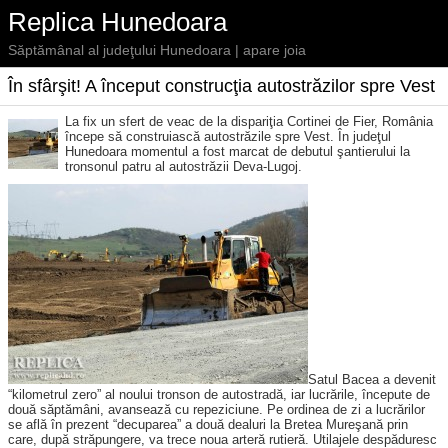
Replica Hunedoara
Săptămânal al judeţului Hunedoara | apare joia
În sfârşit! A început construcţia autostrăzilor spre Vest
La fix un sfert de veac de la dispariţia Cortinei de Fier, România
începe să construiască autostrăzile spre Vest.
În judeţul
Hunedoara momentul a fost marcat de debutul şantierului la
tronsonul patru al autostrăzii Deva-Lugoj.
Satul Bacea a devenit
“kilometrul zero” al noului tronson de autostradă, iar lucrările, începute de
două săptămâni, avansează cu repeziciune. Pe ordinea de zi a lucrărilor
se află în prezent “decuparea” a două dealuri la Bretea Mureşană prin
care, după străpungere, va trece noua arteră rutieră. Utilajele despăduresc