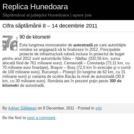
Replica Hunedoara
Săptămânal al judeţului Hunedoara | apare joia
Cifra săptămânii 8 – 14 decembrie 2011
90 de kilometri
Este lungimea tronsoanelor de
autostradă
pe care autorităţile
române se angajează să le finalizeze în 2012. Principalele
proiecte de infrastructură rutieră incluse în proiectul de buget
pentru anul 2012 sunt autostrăzile Sibiu – Nădlac (332,56 km, suma
alocată fiind de 761 milioane euro), Cernavodă – Constanţa (73,11 km, cu
70 milioane euro finanţare), Braşov – Borş (72,5 km în execuţie şi o sumă
de 100 milioane euro), Bucureşti – Ploieşti (în lungime de 62 km, cu 31
milioane euro) şi varianta de ocolire Bacău la nivel de autostradă (30,8
km, cu 30 milioane euro). România are în prezent puţin peste
300 de
kilometri
de autostradă.
By
Adrian Sălăgean
on 8 December, 2011 · Posted in
ştiri
Be the first to
post a comment
.