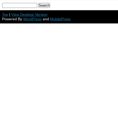
Top
|
View Desktop Version
Powered By
WordPress
and
MobilePress