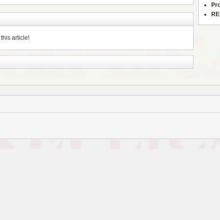
Pr
RE
his article!