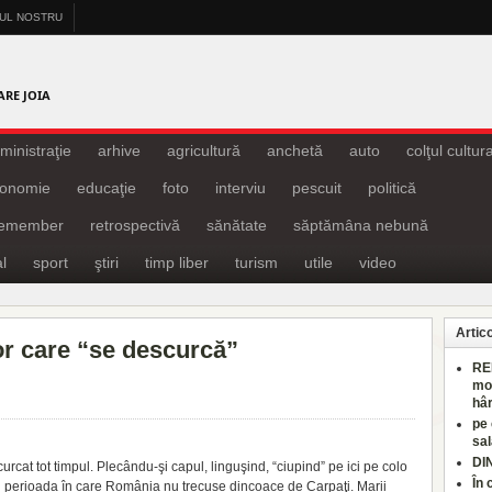
-UL NOSTRU
A
ARE JOIA
ministraţie
arhive
agricultură
anchetă
auto
colţul cultura
onomie
educaţie
foto
interviu
pescuit
politică
remember
retrospectivă
sănătate
săptămâna nebună
l
sport
ştiri
timp liber
turism
utile
video
Artic
lor care “se descurcă”
RE
mo
hâr
pe
sal
DI
urcat tot timpul. Plecându-şi capul, linguşind, “ciupind” pe ici pe colo
În 
n perioada în care România nu trecuse dincoace de Carpaţi. Marii