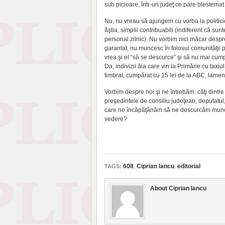
sub picioare, într-un judeţ ce pare blestemat
Nu, nu vreau să ajungem cu vorba la politici
ăştia, simplii contribuabili (indiferent că su
personal zilnic). Nu vorbim nici măcar despr
garantat, nu muncesc în folosul comunităţii 
vrea şi el “să se descurce” şi să nu mai cum
Da, indivizii ăia care vin la Primărie cu taxiu
timbrat, cumpărat cu 15 lei de la ABC, lament
Vorbim despre noi şi ne întrebăm: câţi dintre
preşedintele de consiliu judeţean, deputatul
care ne încăpăţânăm să ne descurcăm munci
vedere?
608
,
Ciprian Iancu
,
editorial
TAGS:
About Ciprian Iancu