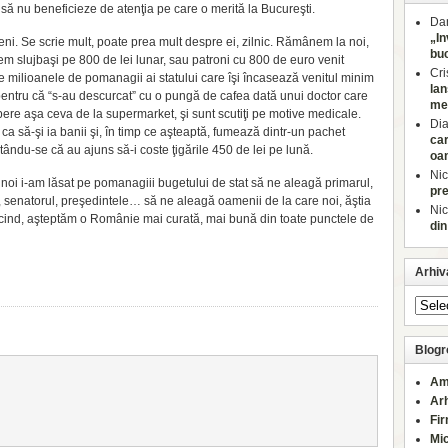
 să nu beneficieze de atenţia pe care o merită la Bucureşti.
Dan
„In
eni. Se scrie mult, poate prea mult despre ei, zilnic. Rămânem la noi,
buc
ntem slujbaşi pe 800 de lei lunar, sau patroni cu 800 de euro venit
Cri
e milioanele de pomanagii ai statului care îşi încasează venitul minim
lan
pentru că “s-au descurcat” cu o pungă de cafea dată unui doctor care
med
pere aşa ceva de la supermarket, şi sunt scutiţi pe motive medicale.
Di
l ca să-şi ia banii şi, în timp ce aşteaptă, fumează dintr-un pachet
car
ându-se că au ajuns să-i coste ţigările 450 de lei pe lună.
oa
Nic
 noi i-am lăsat pe pomanagiii bugetului de stat să ne aleagă primarul,
pre
, senatorul, preşedintele… să ne aleagă oamenii de la care noi, ăştia
Nic
nd, aşteptăm o Românie mai curată, mai bună din toate punctele de
din
Arhiv
Blogro
Am
Ar
Fi
Mi