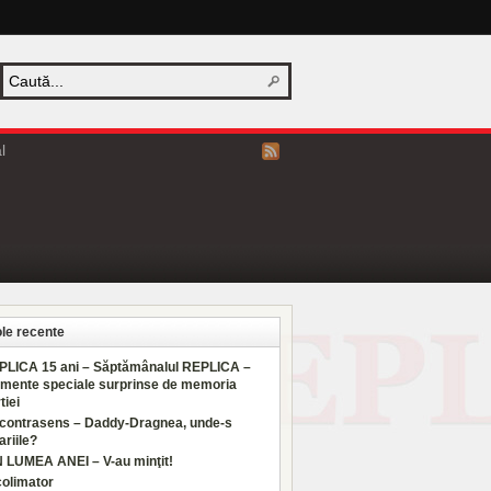
l
ole recente
PLICA 15 ani – Săptămânalul REPLICA –
mente speciale surprinse de memoria
tiei
 contrasens – Daddy-Dragnea, unde-s
ariile?
N LUMEA ANEI – V-au minţit!
colimator