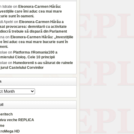
 Istrate
on
Eleonora-Carmen Hărău:
vestiţiile care îmi aduc cea mai mare
urie sunt în oameni.
sti Apetri
on
Eleonora-Carmen Hărău a
sat provocarea: demnitarii cu activitate
iocră trebuie să dispară din Parlament
ana
on
Eleonora-Carmen Hărău: „Investiţiile
e îmi aduc cea mai mare bucurie sunt în
meni.
olae
on
Platforma #Romania100 a
mierului Cioloş. Cele 10 principii
olae
on
Hunedorenii s-au săturat de ruinele
 jurul Castelului Corvinilor
a
ll
eritech
hiva veche REPLICA
rme
croMega HD