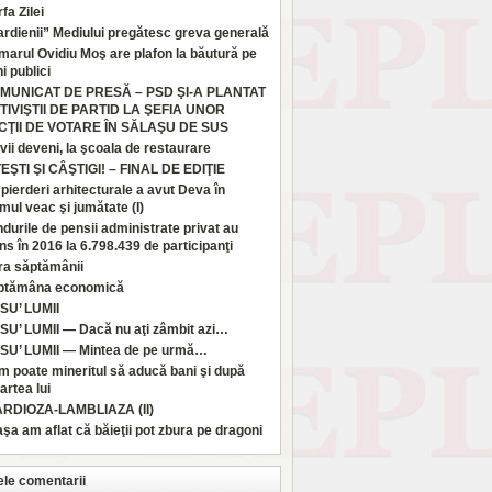
fa Zilei
rdienii” Mediului pregătesc greva generală
marul Ovidiu Moş are plafon la băutură pe
i publici
MUNICAT DE PRESĂ – PSD ŞI-A PLANTAT
TIVIŞTII DE PARTID LA ŞEFIA UNOR
CŢII DE VOTARE ÎN SĂLAŞU DE SUS
vii deveni, la şcoala de restaurare
TEŞTI ŞI CÂŞTIGI! – FINAL DE EDIŢIE
pierderi arhitecturale a avut Deva în
imul veac şi jumătate (I)
durile de pensii administrate privat au
ns în 2016 la 6.798.439 de participanţi
ra săptămânii
ptămâna economică
SU’ LUMII
SU’ LUMII — Dacă nu aţi zâmbit azi…
SU’ LUMII — Mintea de pe urmă…
 poate mineritul să aducă bani şi după
rtea lui
ARDIOZA-LAMBLIAZA (II)
aşa am aflat că băieţii pot zbura pe dragoni
ele comentarii