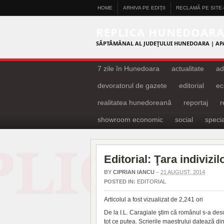
HOME
ARHIVA PE EDIŢII
RECLAMĂ PE SITE
REPLICA HUNEDOAR
SĂPTĂMÂNAL AL JUDEŢULUI HUNEDOARA | AP
7 zile în Hunedoara
actualitate
ad
devoratorul de gazete
editorial
ec
realitatea hunedoreană
reportaj
showroom economic
social
specia
Editorial: Ţara indivizi
BY
CIPRIAN IANCU
–
21 AUGUST, 2014
POSTED IN:
EDITORIAL
Articolul a fost vizualizat de 2,241 ori
De la I.L. Caragiale ştim că românul s-a desc
tot ce putea.
Scrierile maestrului datează di