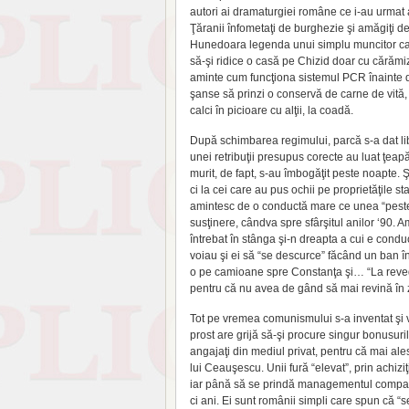
autori ai dramaturgiei române ce i-au urmat 
Ţăranii înfometaţi de burghezie şi amăgiţi d
Hunedoara legenda unui simplu muncitor care
să-şi ridice o casă pe Chizid doar cu cărămiz
aminte cum funcţiona sistemul PCR înainte d
şanse să prinzi o conservă de carne de vită,
calci în picioare cu alţii, la coadă.
După schimbarea regimului, parcă s-a dat li
unei retribuţii presupus corecte au luat ţeapă
murit, de fapt, s-au îmbogăţit peste noapte. Ş
ci la cei care au pus ochii pe proprietăţile sta
amintesc de o conductă mare ce unea “peste d
susţinere, cândva spre sfârşitul anilor ‘90. 
întrebat în stânga şi-n dreapta a cui e conduct
voiau şi ei să “se descurce” făcând un ban în
o pe camioane spre Constanţa şi… “La reveder
pentru că nu avea de gând să mai revină în z
Tot pe vremea comunismului s-a inventat şi vor
prost are grijă să-şi procure singur bonusuri
angajaţi din mediul privat, pentru că mai ale
lui Ceauşescu. Unii fură “elevat”, prin achizi
iar până să se prindă managementul companiei
ci ani. Ei sunt românii simpli care spun că “se