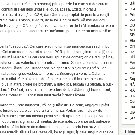
Bâr
au avut mereu câte un personaj prin operele lor care s-a descurcat.
„Ga
e comunişti s-au descurcat şi ei după aceea. Există în oraşul
 a lucrat o viaţă la ICSH, dar când s-a apropiat de pensie a reuşit
Pri
ban
ile furate cu plasa, zi de zi, de la locul de muncă. Vă mai aduceţi
CO
e Revoluţie? O “atenţie” plasată vânzătoarei de la Alimentara şi aveai
AC
 ori o jumătate de kilogram de “tacâmuri” pentru care nu trebuia să te
SE
Ele
ber la “descurcat”. Cei care s-au mulţumit să muncească în schimbul
CI
. Cei care au realizat că sistemul PCR (pile – cunoştinţe – relaţii) nu a
Ce 
ult
i nu mă refer aici la cei care s-au apucat de comerţ, ori de făcut pâine,
tului şi le-au valorificat în beneficiu propriu. Scriind aceste rânduri îmi
Fon
aju
eal” Călanul de Hunedoara. A dispărut subit, cu tot cu stâplii de
Cif
Am aflat apoi şi povestea. Un nenic dă Bucureşti a venit la Călan, a
a, a aflat că e a statului, după care a tocmit câţiva localnici care
Să
 plus în afara orelor de program, a dat-o jos, bucată cu bucată, a pus-
RÂ
e!”. De fapt, nu şi-a luat la revedere de la călăneni şi hunedoreni,
RÂ
onă. “Prada” lui a fost mai mult decât îndestulătoare.
RÂ
Cum
ba “de unde munceşti, tră’ să şi trăieşti”. Pe scurt, angajatul plătit
moa
le lunare pe care consideră că le merită. Vorbim aici inclusiv de
GI
s în marile firme din mediul privat se fură aproape la fel ca pe vremea
Şi 
ţii dubioase, alţii fură rudimentar, de exemplu, cupru pe sub salopetă,
 şi să instaleze detectoare de metale la poartă trec nu zile, nu luni,
Ultim
 descurcă”, fără să realizeze că, încet şi sigur, îşi taie singuri craca de