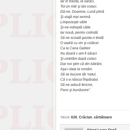
Iar în traistă, la săraci,
Tot un măr şi doi colaci.
Dă-ne, Doamne, Lună plină
Şi viaţă mai senină.
Limpezeşte văile
Şi-ne-ndreptă căile.
Iar nouă, pentru colindă
Să ne scoată gazda-n tindă
O vadră cu vin şi colăcei
Ca la Cana Galileii
Nu doară c-am fi săraci
Şi umblăm după colaci.
Dar noi ştim că din bătrâni,
Aşa-i data la români.
Să se bucure tăt ‘natul,
Că s-a născut Împăratul.
Să ne-aducă fericire,
Pace şi bunăvoire”.
626
,
Crăciun
,
sărbătoare
TAGS:
About Laura Oană