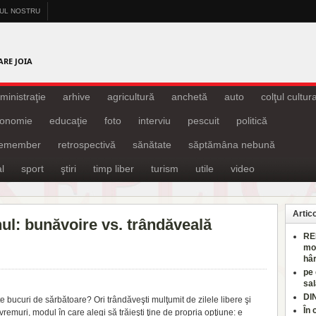
-UL NOSTRU
A
ARE JOIA
ministraţie
arhive
agricultură
anchetă
auto
colţul cultura
onomie
educaţie
foto
interviu
pescuit
politică
remember
retrospectivă
sănătate
săptămâna nebună
l
sport
ştiri
timp liber
turism
utile
video
Artic
ul: bunăvoire vs. trândăveală
RE
mo
hâr
pe
sal
DI
ă te bucuri de sărbătoare?
Ori trândăveşti mulţumit de zilele libere şi
În 
emuri, modul în care alegi să trăieşti ţine de propria opţiune: e