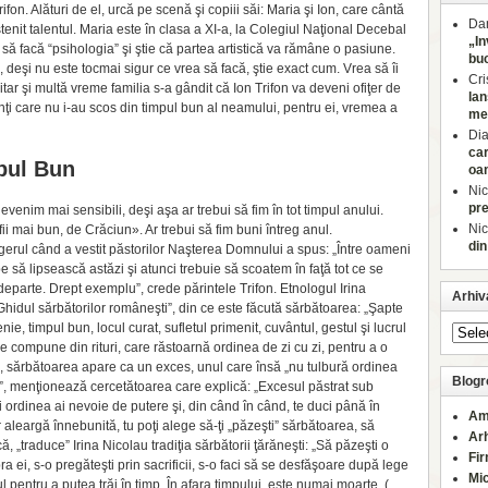
fon. Alături de el, urcă pe scenă şi copiii săi: Maria şi Ion, care cântă
Dan
tenit talentul. Maria este în clasa a XI-a, la Colegiul Naţional Decebal
„In
să facă “psihologia” şi ştie că partea artistică va rămâne o pasiune.
buc
, deşi nu este tocmai sigur ce vrea să facă, ştie exact cum. Vrea să îi
Cri
ar şi multă vreme familia s-a gândit că Ion Trifon va deveni ofiţer de
lan
nţi care nu i-au scos din timpul bun al neamului, pentru ei, vremea a
med
Di
car
pul Bun
oa
Nic
pre
venim mai sensibili, deşi aşa ar trebui să fim în tot timpul anului.
Nic
i mai bun, de Crăciun». Ar trebui să fim buni întreg anul.
din
gerul când a vestit păstorilor Naşterea Domnului a spus: „Între oameni
să lipsească astăzi şi atunci trebuie să scoatem în faţă tot ce se
 departe. Drept exemplu”, crede părintele Trifon. Etnologul Irina
Arhiv
Ghidul sărbătorilor româneşti”, din ce este făcută sărbătoarea: „Şapte
nie, timpul bun, locul curat, sufletul primenit, cuvântul, gestul şi lucrul
se compune din rituri, care răstoarnă ordinea de zi cu zi, pentru a o
, sărbătoarea apare ca un exces, unul care însă „nu tulbură ordinea
Blogro
l”, menţionează cercetătoarea care explică: „Excesul păstrat sub
 ordinea ai nevoie de putere şi, din când în când, te duci până în
Am
ur aleargă înnebunită, tu poţi alege să-ţi „păzeşti” sărbătoarea, să
Ar
că, „traduce” Irina Nicolau tradiţia sărbătorii ţărăneşti: „Să păzeşti o
Fi
ei, s-o pregăteşti prin sacrificii, s-o faci să se desfăşoare după lege
Mi
pul pentru a putea trăi în timp. În afara timpului, este numai moarte. (…