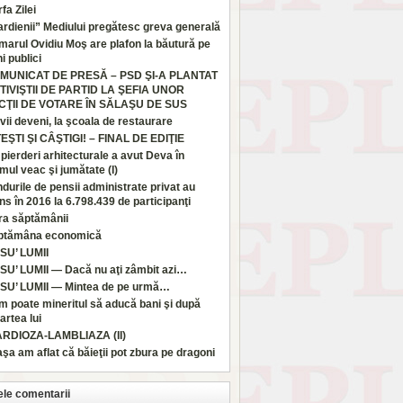
fa Zilei
rdienii” Mediului pregătesc greva generală
marul Ovidiu Moş are plafon la băutură pe
i publici
MUNICAT DE PRESĂ – PSD ŞI-A PLANTAT
TIVIŞTII DE PARTID LA ŞEFIA UNOR
CŢII DE VOTARE ÎN SĂLAŞU DE SUS
vii deveni, la şcoala de restaurare
TEŞTI ŞI CÂŞTIGI! – FINAL DE EDIŢIE
pierderi arhitecturale a avut Deva în
imul veac şi jumătate (I)
durile de pensii administrate privat au
ns în 2016 la 6.798.439 de participanţi
ra săptămânii
ptămâna economică
SU’ LUMII
SU’ LUMII — Dacă nu aţi zâmbit azi…
SU’ LUMII — Mintea de pe urmă…
 poate mineritul să aducă bani şi după
rtea lui
ARDIOZA-LAMBLIAZA (II)
aşa am aflat că băieţii pot zbura pe dragoni
ele comentarii