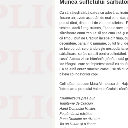
Munca sufletului sărbăto
Ca să trăieşti sărbătoarea cu adevărat, înaint
fiecare an, avem aşteptări de mai bine, dar, 
primul rând, din punct de vedere sufletesc. Ex
schimb, dacă îl rogi frumos, El poate face luc
sărbătoare omul trebuie să ştie cum «să-şi ia
că timpul bun de Crăciun începe din timp, cu un
decembrie, până în 6 ianuarie, cu tot felul de
se taie porcul, se orânduieşte gospodăria, 
sărbătoare, se fac colacii pentru colindător
casa”. A doua zi, se frământă „până asudă gri
fac frânghii, care se împletesc două cu două
Ca să aibă obraz rumenit, colacul se dă cu o
bâtele colindătorilor copii.
Colindători precum Mara Alimpescu din Haţeg
îndrumarea preotului Valentin Crainic, cântă
“Dumnezeule prea bun
Trimite-ne de Crăciun
Harul Domnului Hristos
Pe pământul păcătos.
Pune Doamne pe răzoare,
Tot un fluture şi-o floare,