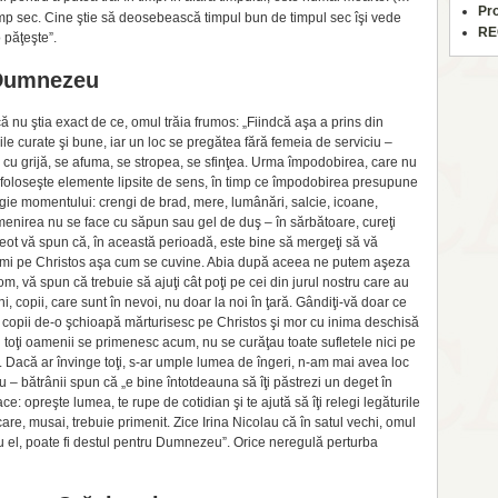
Pr
imp sec. Cine ştie să deosebească timpul bun de timpul sec îşi vede
RE
o păţeşte”.
 Dumnezeu
 nu ştia exact de ce, omul trăia frumos: „Fiindcă aşa a prins din
ile curate şi bune, iar un loc se pregătea fără femeia de serviciu –
 cu grijă, se afuma, se stropea, se sfinţea. Urma împodobirea, care nu
 foloseşte elemente lipsite de sens, în timp ce împodobirea presupune
agie momentului: crengi de brad, mere, lumânări, salcie, icoane,
imenirea nu se face cu săpun sau gel de duş – în sărbătoare, cureţi
reot vă spun că, în această perioadă, este bine să mergeţi să vă
 primi pe Christos aşa cum se cuvine. Abia după aceea ne putem aşeza
 vă spun că trebuie să ajuţi cât poţi pe cei din jurul nostru care au
i, copii, care sunt în nevoi, nu doar la noi în ţară. Gândiţi-vă doar ce
e copii de-o şchioapă mărturisesc pe Christos şi mor cu inima deschisă
u toţi oamenii se primenesc acum, nu se curăţau toate sufletele nici pe
ng. Dacă ar învinge toţi, s-ar umple lumea de îngeri, n-am mai avea loc
plu – bătrânii spun că „e bine întotdeauna să îţi păstrezi un deget în
: opreşte lumea, te rupe de cotidian şi te ajută să îţi relegi legăturile
 care, musai, trebuie primenit. Zice Irina Nicolau că în satul vechi, omul
u el, poate fi destul pentru Dumnezeu”. Orice neregulă perturba