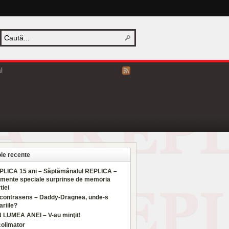
l
ole recente
PLICA 15 ani – Săptămânalul REPLICA –
mente speciale surprinse de memoria
tiei
 contrasens – Daddy-Dragnea, unde-s
ariile?
N LUMEA ANEI – V-au minţit!
colimator