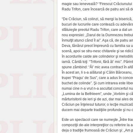
magie sau leneveală? “Firescul Crăciunului s
Radu Trifon, care încearcă de patru ani să de
“De Crăciun, să colinzi, să mergi la biserică,
bucuri de lucrurile care contează cu adevărat
sfătuieşte preotul Radu Trifon, care a dat un
nou expresiei: „Darul de la Dumnezeu trebu
înmulţit atunci când îl ai”. Aşa că, de patru an
Deva, tânărul preot împreună cu familia sa 
scenă, apoi se stru-nesc chitarele şi se ridic
în acordurile calde ale colindelor şi melodiil
iarnă. Cântă toţi: “Trifonii, fără ăl’ mic”. Părin
spune zâmbind: “Ăl’ mic avea contract în altă
În acest an, li s-a alăturat şi Călin Bârceanu, 
trupei “Pragu’ de Sus”, care a adus în concer
buchet de colinde”. Şi cum intrarea este libe
numai cine n-a vrut n-a ascultat concertul nu
„Lumina de la Bethleem”, unde „Vorbim şi câ
mărturisitorii de ieri şi de azi, dar mai ales 
Crăciun pe înţelesul tuturor, o lecţie muzic
ducem mai departe tradiţiile profunde şi nu c
Este un spectacol care se numeşte „Între trad
compoziţii de-ale interpreţilor cu referire l
deja o tradiţie frumoasă de Crăciun şi: „Am pr