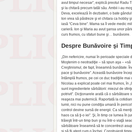
avut timpul necesar”, explică preotul Radu Tri
şi la chitară precum tatăl său. Ambii i-au moş
Deva, excelează în dezbateri, o bate gândul 
Ion vrea să păstreze şi el chitara ca hobby şi
iasă “Ceva bine”. Mama sa îl vede medic milit
carieră. Ion şi Maria au avut şansa unor pări
curs frumos, cu sfaturi bune şi… bunăvoire.
Despre Bunăvoire şi Tim
„Din nefericire, numai în perioade speciale de
Moştenim o neotradiţie – să spun aşa – «să fi
Creştinismul, de fapt, înseamnă bunătate. În
pace şi bunăvoire”. Această bunăvoire începe 
întâmplă frumos, pe cei ce duc tradiţiile mai
Nicolau a explicat poate cel mai frumos, în „
sunt ingredientele sărbătorii: miezul de sfinţe
potrivit”. Dicţionarele arată că o sărbătoare 
reaşeza mai puternică. Raportată la cotidian
lumii, nici nu pune condiţia umană în perico
control devine sursă de energii. Ca să menţii
haos ca să ţi-o iei”. Şi, în timp ce lumea în j
trăieşti într-un timp bun şi nu într-o viaţă sea
sărbătoare înseamnă să te concentrezi asupra 
şi să fii atent cum o închei. Construieşti tim