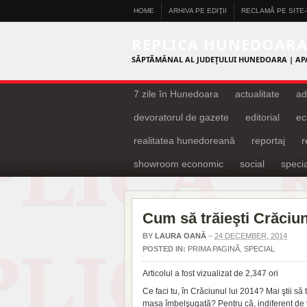
HOME
ARHIVA PE EDIŢII
RECLAMĂ PE SITE
REPLICA HUNEDOAR
SĂPTĂMÂNAL AL JUDEŢULUI HUNEDOARA | AP
7 zile în Hunedoara
actualitate
ad
devoratorul de gazete
editorial
ec
realitatea hunedoreană
reportaj
showroom economic
social
specia
Cum să trăieşti Crăciun
BY
LAURA OANĂ
–
24 DECEMBER, 2014
POSTED IN:
PRIMA PAGINĂ
,
SPECIAL
Articolul a fost vizualizat de 2,347 ori
Ce faci tu, în Crăciunul lui 2014? Mai ştii s
masa îmbelşugată? Pentru că, indiferent de vr