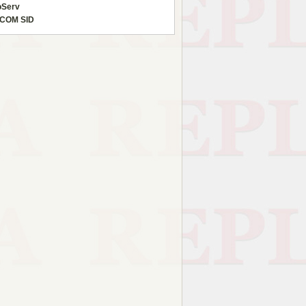
oServ
COM SID