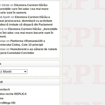
 Istrate
on
Eleonora-Carmen Hărău:
vestiţiile care îmi aduc cea mai mare
urie sunt în oameni.
sti Apetri
on
Eleonora-Carmen Hărău a
sat provocarea: demnitarii cu activitate
iocră trebuie să dispară din Parlament
ana
on
Eleonora-Carmen Hărău: „Investiţiile
e îmi aduc cea mai mare bucurie sunt în
meni.
olae
on
Platforma #Romania100 a
mierului Cioloş. Cele 10 principii
olae
on
Hunedorenii s-au săturat de ruinele
 jurul Castelului Corvinilor
a
ll
eritech
hiva veche REPLICA
rme
croMega HD