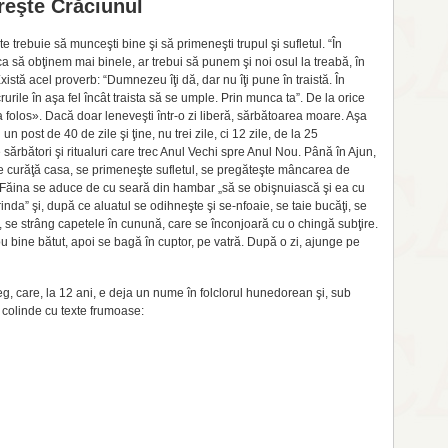
reşte Crăciunul
e trebuie să munceşti bine şi să primeneşti trupul şi sufletul. “În
ca să obţinem mai binele, ar trebui să punem şi noi osul la treabă, în
istă acel proverb: “Dumnezeu îţi dă, dar nu îţi pune în traistă. În
rurile în aşa fel încât traista să se umple. Prin munca ta”. De la orice
 folos». Dacă doar leneveşti într-o zi liberă, sărbătoarea moare. Aşa
 post de 40 de zile şi ţine, nu trei zile, ci 12 zile, de la 25
 sărbători şi ritualuri care trec Anul Vechi spre Anul Nou. Până în Ajun,
se curăţă casa, se primeneşte sufletul, se pregăteşte mâncarea de
i. Făina se aduce de cu seară din hambar „să se obişnuiască şi ea cu
nda” şi, după ce aluatul se odihneşte şi se-nfoaie, se taie bucăţi, se
, se strâng capetele în cunună, care se înconjoară cu o chingă subţire.
u bine bătut, apoi se bagă în cuptor, pe vatră. După o zi, ajunge pe
, care, la 12 ani, e deja un nume în folclorul hunedorean şi, sub
 colinde cu texte frumoase: