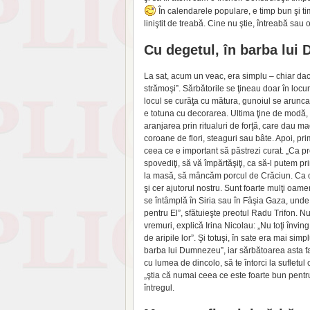
În calendarele populare, e timp bun şi t
liniştit de treabă. Cine nu ştie, întreabă sau 
Cu degetul, în barba lui
La sat, acum un veac, era simplu – chiar dacă
strămoşi”. Sărbătorile se ţineau doar în locur
locul se curăţa cu mătura, gunoiul se arunca
e totuna cu decorarea. Ultima ţine de modă,
aranjarea prin ritualuri de forţă, care dau m
coroane de flori, steaguri sau bâte. Apoi, pr
ceea ce e important să păstrezi curat. „Ca p
spovediţi, să vă împărtăşiţi, ca să-l putem
la masă, să mâncăm porcul de Crăciun. Ca om,
şi cer ajutorul nostru. Sunt foarte mulţi oamen
se întâmplă în Siria sau în Fâşia Gaza, und
pentru El”, sfătuieşte preotul Radu Trifon. N
vremuri, explică Irina Nicolau: „Nu toţi învi
de aripile lor”. Şi totuşi, în sate era mai sim
barba lui Dumnezeu”, iar sărbătoarea asta face
cu lumea de dincolo, să te întorci la sufletul
„ştia că numai ceea ce este foarte bun pentr
întregul.