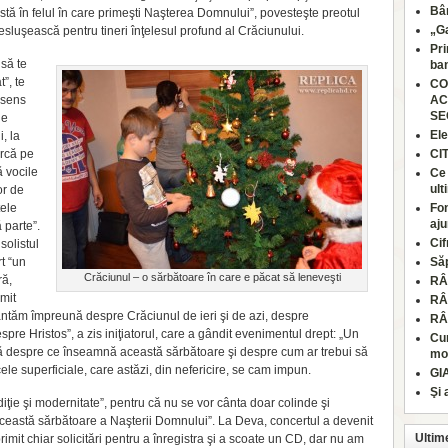
Bâr
tă în felul în care primeşti Naşterea Domnului”, povesteşte preotul
„Ga
sluşească pentru tineri înţelesul profund al Crăciunului.
Pri
 să te
ban
”, te
CO
 sens
AC
SE
ie
Ele
i, la
urcă pe
CI
ă vocile
Ce 
ult
or de
tele
Fon
aju
 parte”.
Cif
solistul
t “un
Să
Crăciunul – o sărbătoare în care e păcat să leneveşti
ră,
RÂ
mit
RÂ
ntăm împreună despre Crăciunul de ieri şi de azi, despre
RÂ
despre Hristos”, a zis iniţiatorul, care a gândit evenimentul drept: „Un
Cum
ală despre ce înseamnă această sărbătoare şi despre cum ar trebui să
moa
ele superficiale, care astăzi, din nefericire, se cam impun.
GI
Şi 
iţie şi modernitate”, pentru că nu se vor cânta doar colinde şi
a această sărbătoare a Naşterii Domnului”. La Deva, concertul a devenit
Ultim
imit chiar solicitări pentru a înregistra şi a scoate un CD, dar nu am