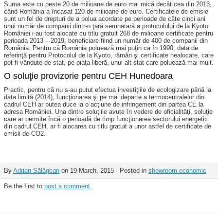
Suma este cu peste 20 de milioane de euro mai mică decât cea din 2013,
când România a încasat 120 de milioane de euro. Certificatele de emisie
sunt un fel de drepturi de a polua acordate pe perioade de câte cinci ani
unui număr de companii dintr-o ţară semnatară a protocolului de la Kyoto.
României i-au fost alocate cu titlu gratuit 268 de milioane certificate pentru
perioada 2013 – 2019, beneficiare fiind un număr de 400 de companii din
România. Pentru că România poluează mai puţin ca în 1990, data de
referinţă pentru Protocolul de la Kyoto, rămân şi certificate nealocate, care
pot fi vândute de stat, pe piaţa liberă, unui alt stat care poluează mai mult.
O soluţie provizorie pentru CEH Hunedoara
Practic, pentru că nu s-au putut efectua investiţiile de ecologizare până la
data limită (2014), funcţionarea şi pe mai departe a termocentralelor din
cadrul CEH ar putea duce la o acţiune de infringement din partea CE la
adresa României. Una dintre soluţiile avute în vedere de oficialităţi, soluţie
care ar permite încă o perioadă de timp funcţionarea sectorului energetic
din cadrul CEH, ar fi alocarea cu titlu gratuit a unor astfel de certificate de
emisii de CO2.
By
Adrian Sălăgean
on 19 March, 2015 · Posted in
showroom economic
Be the first to
post a comment
.