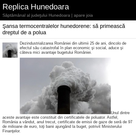
Replica Hunedoara
Săptămânal al judeţului Hunedoara | apare joia
Şansa termocentralelor hunedorene: să primească
dreptul de a polua
Dezindustrializarea României din ultimii 25 de ani, dincolo de
efectul său catastrofal în plan economic şi social, aduce şi
câteva mici avantaje bugetului României.
Unul dintre
aceste avantaje este constituit din certificatele de poluator. Astfel,
România a vândut, anul trecut, certificate de emisii de gaze de seră de 97
de milioane de euro, toţi banii ajungând la buget, potrivit Ministerului
Finanţelor.