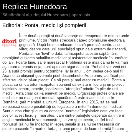
Replica Hunedoara
Săptămânal al judeţului Hunedoara | apare joia
Editorial: Ponta, medicii şi pompierii
Între două operaţii şi două vacanţe de recuperare te miri pe unde
prin lume, Victor Ponta strecoară câte-o promisiune electorală
gogonată. După brusca relaxare fiscală promisă pentru anul
viitor, despre care unii specialişti spun că e extrem de riscantă,
Ponta a mai “lovit” o dată, la începutul acestei săptămâni,
promiţând dublarea salarii­lor medicilor şi asistentelor medicale în următorii
doi ani. Foarte bine, să le mărească! Problema este însă că nu le va mări
aşa cum a promis deja, sunt aproape sigur de asta. Probabil vor veni cei
25 la sută promişi pentru octombrie, iar la anul… om vedea ce-o mai fi!
Aşa ne-au obişnuit guvernele post-decembriste. Au pro­mis, au făcut pe
sfert sau deloc şi-au plecat. Ca să pară şi mai atent cu medicii, Ponta a
plusat ca un cartofor începător, spunând că există în lucru şi un proiect
legislativ pentru, practic, legalizarea “atenţiilor” primite în plic de unii
medici. Asta chiar că i-a enervat pe medici. Organizaţii profesionale ale
medicilor au reacţionat imediat, spunând că este inadmisibil ca în
România, ţară membră a Uniunii Europene, în anul 2015, să se mai
vorbească despre posibilităţi de legalizare a mitei în domeniul medical.
Sunt curios cine şi cum va concepe “normele” legislative care vor face
posibil acest lucru şi, mai ales, care dintre băbuţele dispe­rate să intre în
graţiile medicului le vor cunoaşte şi le vor şi respecta, astfel încât
“bonusul” să nu fie încadrat în legea penală şi să nu se trezească din
simple paciente în martori forţaţi ai unui proces de luare de mită în care