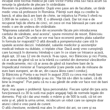
inculpat este tocmai medicul pe care Victor Ponta vrea să-l facă acum să
renunţe la gândurile de plecare în străinătate.
Revenim la problema salariilor. După vreo şase ani de facultate, un tânăr
medic vrea să profeseze în România. Părinţii sunt deja cu credite la
bancă, el abia dacă are bani de chirie, iar iniţiativa lui Ponta îi oferă nu
1.000 de lei salariu, ci 1.700. E o diferenţă clară. Dar tot mai e de
recuperat faţă de oferta de cinci, ori zece ori mai bănoasă pe care acel
medic o are de undeva din străinătate.
“Majorarea salarială se face din economiile făcute prin introducerea
cardului de sănătate, anul acesta”, spune ministrul de resort, Bănicioiu.
Ok, dar la anul? De unde se vor mai face economii pentru plata salariilor
în formula lor majorată? O altă dovadă a pompierismului care stă în
spatele acestei decizii. Indubitabil, salariile medicilor şi asistenţilor
medicali trebuie nu dublate, ci triplate chiar. Dacă aveţi vreo cunoştinţă
care lucrează în domeniu întrebaţi-o cam în ce stare se întoarce acasă,
după opt, 10 sau 12 ore de muncă. N-au spus, nici Bănicioiu şi nici Ponta,
că ar avea de gând să se ia la trântă cu cartelul din domeniul vânzătorilor
de medicamente, nici că ar avea de gând să transfere bani de la
împiedicatul minister al Transporturilor (care pierde sute de milioane de
euro bani europeni, an de an, din cauza ălora care-l conduc).
Şi Bănicioiu şi Ponta s-au trezit în august 2015 cu ceva mai mulţi bani
rămaşi în vistieria Sănătăţii şi-au zis: “Hai bă să-i dăm la salarii, că dă
bine la ima­gine”. Pun pariu că nu s-au gândit de unde vor face rost de bani
an de an.
Apoi, mai apare o proble­mă: lipsa personalului. Fiecare spital din ţara asta
funcţionează cu 30 la sută mai puţini angajaţi faţă de normele legale din
domeniu. Poţi să-i dai unui medic o mărire şi de 500 la sută, că tot om
este şi el, până la urma urmei, nicidecum un robot care se opreşte doar
atunci când e vreo pană de curent.
O altă chestiune, evidentă mai ales în ultimii doi ani, se cere şi ea