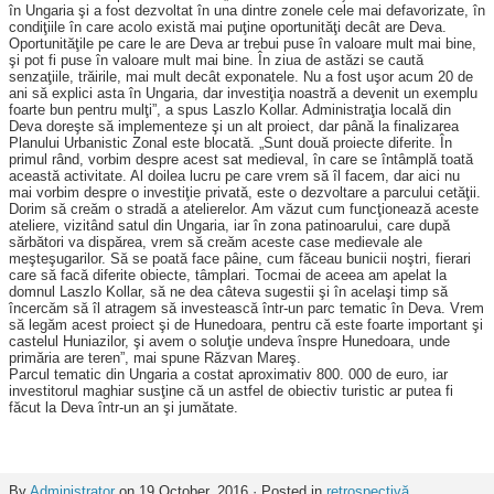
în Ungaria şi a fost dezvoltat în una dintre zonele cele mai defavorizate, în
condiţiile în care acolo există mai puţine oportunităţi decât are Deva.
Oportunităţile pe care le are Deva ar trebui puse în valoare mult mai bine,
şi pot fi puse în valoare mult mai bine. În ziua de astăzi se caută
senzaţiile, trăirile, mai mult decât exponatele. Nu a fost uşor acum 20 de
ani să explici asta în Ungaria, dar investiţia noastră a devenit un exemplu
foarte bun pentru mulţi”, a spus Laszlo Kollar. Administraţia locală din
Deva doreşte să implementeze şi un alt proiect, dar până la finalizarea
Planului Urbanistic Zonal este bloca­tă. „Sunt două proiecte diferite. În
primul rând, vorbim despre acest sat medieval, în care se întâmplă toată
această activitate. Al doilea lucru pe care vrem să îl facem, dar aici nu
mai vorbim despre o investiţie privată, este o dezvoltare a parcului cetăţii.
Dorim să creăm o stradă a atelierelor. Am văzut cum funcţionează aceste
ateliere, vizitând satul din Ungaria, iar în zona patinoarului, care după
sărbători va dispărea, vrem să creăm aceste case medievale ale
meşteşugarilor. Să se poată face pâine, cum făceau bunicii noştri, fierari
care să facă diferite obiecte, tâmplari. Tocmai de aceea am apelat la
domnul Laszlo Kollar, să ne dea câteva sugestii şi în acelaşi timp să
încercăm să îl atragem să investească într-un parc tematic în Deva. Vrem
să legăm acest proiect şi de Hunedoara, pentru că este foarte important şi
castelul Huniazilor, şi avem o soluţie undeva înspre Hunedoara, unde
primăria are teren”, mai spune Răzvan Mareş.
Parcul tematic din Ungaria a costat aproximativ 800. 000 de euro, iar
investitorul maghiar susţine că un astfel de obiectiv turistic ar putea fi
făcut la Deva într-un an şi jumătate.
By
Administrator
on 19 October, 2016 · Posted in
retrospectivă