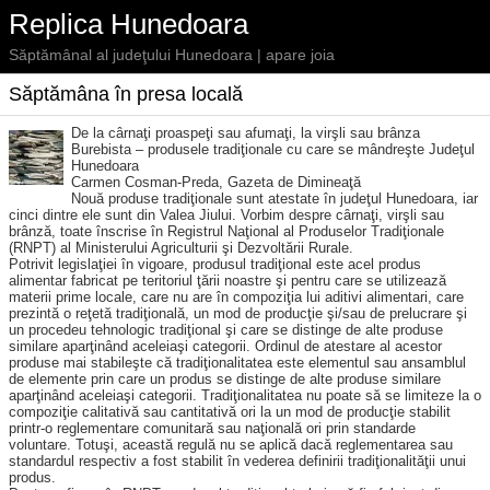
Replica Hunedoara
Săptămânal al judeţului Hunedoara | apare joia
Săptămâna în presa locală
De la cârnaţi proaspeţi sau afumaţi, la virşli sau brânza
Burebista – produsele tradiţionale cu care se mândreşte Judeţul
Hunedoara
Carmen Cosman-Preda, Gazeta de Dimineaţă
Nouă produse tradiţionale sunt atestate în judeţul Hunedoara, iar
cinci dintre ele sunt din Valea Jiului. Vorbim despre cârnaţi, virşli sau
brânză, toate înscrise în Registrul Naţional al Produselor Tradiţionale
(RNPT) al Ministerului Agriculturii şi Dezvoltării Rurale.
Potrivit legislaţiei în vigoare, produsul tradiţional este acel produs
alimentar fabricat pe teritoriul ţării noastre şi pentru care se utilizează
materii prime locale, care nu are în compoziţia lui aditivi alimentari, care
prezintă o reţetă tradiţională, un mod de producţie şi/sau de prelucrare şi
un procedeu tehnologic tradiţional şi care se distinge de alte produse
similare aparţinând aceleiaşi categorii. Ordinul de atestare al acestor
produse mai stabileşte că tradiţionalitatea este elementul sau ansamblul
de elemente prin care un produs se distinge de alte produse similare
aparţinând aceleiaşi categorii. Tradiţionalitatea nu poate să se limiteze la o
compoziţie calitativă sau cantitativă ori la un mod de producţie stabilit
printr-o reglementare comunitară sau naţională ori prin standarde
voluntare. Totuşi, această regulă nu se aplică dacă reglementarea sau
standardul respectiv a fost stabilit în vede­rea definirii tradiţionalităţii unui
produs.