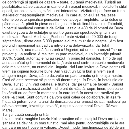
de conferinţă şi spaţii de cazare – toate, cu temă medievală. Turiştii au
posibilitatea să se cazeze în camere din oraşul medieval, mobilate în stilul
epocii, iar obiectivele aşezării sunt interactive. Vizitatorii pot face un tur al
atelierelor meşteşugăreşti medievale, în care au prilejul să realizeze
diferite obiecte specifice perioadei – de la coşuri împletite, turtă dulce şi
pâine coaptă, până la piese confecţionate în atelierul fierarului. Totodată,
în parcul medieval construit de Kollar Lasz­lo la 450 de kilometri de Deva
există o şcoală de echitaţie şi sunt organizate spectacole şi turniruri
medievale. Parcul Medieval „Puchner” este vizitat de 20.000 de turişti
săptămânal, dintre care 5.000 petrec aici mai mult de o noapte. „Am fost
profund impresionat să văd că într-o zonă defavorizată, dar total
defavorizată, cea mai sărăca zonă a Ungariei, că un om a crezut într-un
proiect şi l-a realizat. A realizat un parc medieval, cu o investiţie privată
100%. Statul, autorităţile nu au crezut în proiectul dânsului. Timp de opt
ani s-a zbătut şi în momentul de faţă este unul dintre parcurile medievale
cele mai vizitate, nu numai din Ungaria. Noi l-am invitat la Deva pentru că
vrem să copiem lucrurile bune. Am văzut un lucru bun şi vrem să îl
atragem înspre Deva, să se dezvolte un parc tematic şi în oraşul nostru.
Cred că este necesar să putem să ţinem turiştii în Deva, în hotelurile din
Deva. Turiştii vin, văd cetatea, e frumos, dar pe urmă pe facem? Dânsul
tocmai asta realizează acolo! Indiferent de vârstă, copii, tineri, persoane
în vârstă au ce face în momentul în care intră în acest sat medival pe
care l-a creat. Sunt convins că vom găsi calea de colaborare, în aşa fel
încât să putem vorbi la anul de demararea unui proiect de sat medieval pe
câteva hectare, investiţie privată”, a spus viceprimarul Devei, Răzvan
Mareş.
Turiştii caută senzaţii şi trăiri
Investitorului maghiar Laszlo Kollar susţine că municipiul Deva are toate
şansele să devină un oraş turistic, mai ales pentru oportunităţile ce le are,
dar care nu sunt puse în valoare. „Acest model funcţionează de 20 de ani