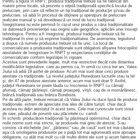
Pentru a figura în RNPT, produsul tradiţional trebuie să fie fabricat din
materii prime locale, să prezinte o reţetă tradiţională specifică locului de
prelucrare, prin care să reflecte un tip tradiţional de producţie şi/sau de
prelucrare, să aibă în procesul de obţinere şi operaţiuni de prelucrare
realizate manual şi să dovedească un mod de lucru tradiţional.
Înregistrarea nu este permisă în cazul unui produs a cărui tradiţionalitate
se datorează provenienţei sau originii sale geografice, aplicării unei inovaţii
tehnologice. Pentru a fi înregistrat, produsul tradiţional trebuie să fie
tradiţional în sine şi să exprime tradiţionalitatea. De asemenea, legiuitorul
a dispus că numele produsului trebuie să fie unic. La locul de
comercializare a produselor tradiţionale sunt obligatorii afişarea fotocopiilor
atestatelor de înregistrare în RNPT şi respectarea condiţiilor de
comercializare conform legislaţiei în vigoare.
Acestea sunt prevederile legale, mult mai restrictive decât cele dinaintea
modificărilor legislative, care au permis ca, în urmă cu circa trei ani, Valea
Jiului să aibă 19 astfel de produse. Acum mai sunt doar cinci produse
atestate ca tradiţionale. La nivelul judeţului Hunedoara lucrurile stau la fel
şi, din 47 de produse atestate anterior, acum mai sunt doar 9. Astfel,
judeţul Hunedoara se poate lăuda cu înscrierea în RNPT cu cârnaţi
afumaţi, cârnaţi ţărăneşti, cârnaţi proaspeţi, virşli, caş de oi momârlănesc,
brânză tradiţională sau brânza Burebista.
Pe de altă parte, trebuie remarcat că Valea Jiului nu duce lipsă de produse
tradiţionale, extrem de apreciate mai ales de către turişti, chiar dacă
acestea nu deţin atestatul în acest sens. Cele mai cunoscute sunt sloiul
de oaie, păsatul de porumb sau plăcintele cu cartofi.
În schimb, producătorii tradiţionali îşi păstrează optimismul, chiar dacă
noile norme sunt mai stricte, iar produsele mai greu de atestat. S-au
convins că etichetele „bio”, „ţărănesc” sau „de casă” sunt tot mai căutate,
aşa că omologarea produselor pe o piaţă tot mai aglomerată este aproape
obligatorie, cu atât mai mult cu cât multe dintre ele sunt şi acum fabricate