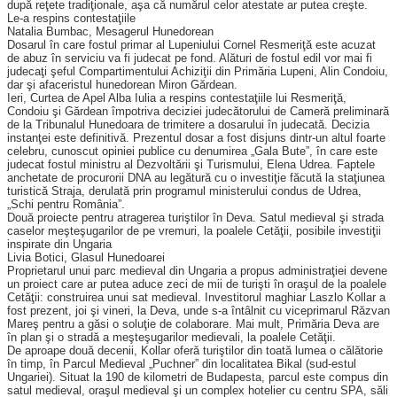
după reţete tradiţionale, aşa că numărul celor atestate ar putea creşte.
Le-a respins contestaţiile
Natalia Bumbac, Mesagerul Hunedorean
Dosarul în care fostul primar al Lupeniului Cornel Resmeriţă este acuzat
de abuz în serviciu va fi judecat pe fond. Alături de fostul edil vor mai fi
judecaţi şeful Compartimentului Achiziţii din Primăria Lupeni, Alin Condoiu,
dar şi afa­ceristul hunedorean Miron Gărdean.
Ieri, Curtea de Apel Alba Iulia a respins contestaţiile lui Resmeriţă,
Condoiu şi Gărdean împotriva deciziei judecătorului de Cameră preliminară
de la Tribunalul Hunedoara de trimitere a dosarului în judecată. Decizia
instanţei este definitivă. Prezentul dosar a fost disjuns dintr-un altul foarte
celebru, cunoscut opiniei publice cu denumirea „Gala Bute”, în care este
judecat fostul mi­nistru al Dezvoltării şi Turismului, Elena Udrea. Faptele
anchetate de procurorii DNA au legătură cu o investiţie făcută la staţiunea
turistică Straja, derulată prin programul ministerului condus de Udrea,
„Schi pentru România”.
Două proiecte pentru atragerea turiştilor în Deva. Satul medieval şi strada
caselor meşteşugarilor de pe vremuri, la poalele Cetăţii, posibile investiţii
inspirate din Ungaria
Livia Botici, Glasul Hunedoarei
Proprietarul unui parc medieval din Ungaria a propus administraţiei devene
un proiect care ar putea aduce zeci de mii de turişti în oraşul de la poalele
Cetăţii: construirea unui sat medieval. Investitorul maghiar Laszlo Kollar a
fost prezent, joi şi vineri, la Deva, unde s-a întâlnit cu viceprimarul Răzvan
Mareş pentru a găsi o soluţie de colaborare. Mai mult, Primăria Deva are
în plan şi o stradă a meşteşugarilor medievali, la poalele Cetăţii.
De aproape două decenii, Kollar oferă turiştilor din toată lumea o călătorie
în timp, în Parcul Medieval „Puchner” din localitatea Bikal (sud-estul
Ungariei). Situat la 190 de kilometri de Budapesta, parcul este compus din
satul medieval, oraşul medieval şi un complex hotelier cu centru SPA, săli