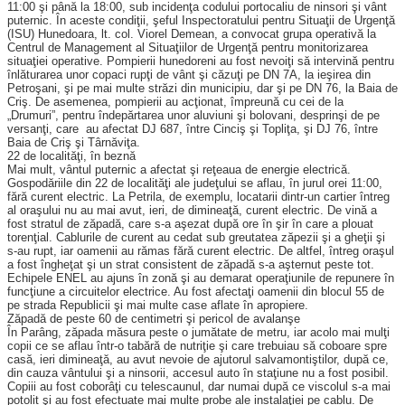
11:00 şi până la 18:00, sub incidenţa codului portocaliu de ninsori şi vânt
puternic. În aceste condiţii, şeful Inspectoratului pentru Situaţii de Urgenţă
(ISU) Hunedoara, lt. col. Viorel Demean, a convocat grupa operativă la
Centrul de Management al Situaţiilor de Urgenţă pentru monitorizarea
situaţiei operative. Pompierii hunedoreni au fost nevoiţi să intervină pentru
înlăturarea unor copaci rupţi de vânt şi căzuţi pe DN 7A, la ieşirea din
Petroşani, şi pe mai multe străzi din municipiu, dar şi pe DN 76, la Baia de
Criş. De asemenea, pompierii au acţionat, împreună cu cei de la
„Drumuri”, pentru îndepărtarea unor aluviuni şi bolovani, desprinşi de pe
versanţi, care au afectat DJ 687, între Cinciş şi Topliţa, şi DJ 76, între
Baia de Criş şi Târnăviţa.
22 de localităţi, în beznă
Mai mult, vântul puternic a afectat şi reţeaua de energie electrică.
Gospodăriile din 22 de localităţi ale judeţului se aflau, în jurul orei 11:00,
fără curent electric. La Petrila, de exemplu, locatarii dintr-un cartier întreg
al oraşului nu au mai avut, ieri, de dimineaţă, curent electric. De vină a
fost stratul de zăpadă, care s-a aşezat după ore în şir în care a plouat
torenţial. Cablurile de curent au cedat sub greutatea zăpezii şi a gheţii şi
s-au rupt, iar oamenii au rămas fără curent electric. De altfel, întreg oraşul
a fost îngheţat şi un strat consistent de zăpadă s-a aşternut peste tot.
Echipele ENEL au ajuns în zonă şi au demarat operaţiunile de repunere în
funcţiune a circuitelor electrice. Au fost afectaţi oamenii din blocul 55 de
pe strada Republicii şi mai multe case aflate în apropiere.
Zăpadă de peste 60 de centimetri şi pericol de avalanşe
În Parâng, zăpada măsura peste o jumătate de metru, iar acolo mai mulţi
copii ce se aflau într-o tabără de nutriţie şi care trebuiau să coboare spre
casă, ieri dimineaţă, au avut nevoie de ajutorul salvamontiştilor, după ce,
din cauza vântului şi a ninsorii, accesul auto în staţiune nu a fost posibil.
Copiii au fost coborâţi cu telescaunul, dar numai după ce viscolul s-a mai
potolit şi au fost efectuate mai multe probe ale instalaţiei pe cablu. De