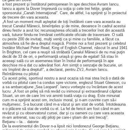
a fost prezent şi înotătorul petroşenean în ape deschise Avram Iancu.
Iancu a ajuns la Dover împreună cu soţia şi cele trei fetiţe, graţie
sponsorului „Canah Internaţional”. Care, de altfel, l-a sprijinit şi în proiectul
de trecere din vara aceasta.
„A fost un moment mult aşteptat de toţi înotătorii care vara aceasta au
trecut Canalul Mânecii, bineînţeles şi de mine, deoarece în cadrul acestui
dineu festiv a avut loc recunoaşterea oficială a trecerilor înot din această
vară, tuturor fiindu-ne înmânat certificatele oficiale de traversare. O sală
cu peste 200 de invitaţi, mulţi veniţi ca şi mine cu familiile, a făcut ca
atmosfera să fie de-a dreptul magică. Printre noi a fost prezent şi celebrul
înotător Michael Peter Read, King of English Channel, născut în anul 1941
în Brighton, cel care a reuşit să străbată Canalul Mânecii de nu mai puţin
decât de 33 de ori, o performanţă uriaşă şi greu de egalat! Să stau în
aceeaşi sală cu un asemenea titan în înotul de performanţă în ape
deschise mi-a dat cu adevărat fiori. Am simţit o senzaţie de bucurie, un
vis împlinit de-a dreptul!”, a declarat, pentru ZVJ, Avram Iancu.
Reîntâlnirea cu pilotul
Cu acest prilej, sportivul nostru a avut ocazia să mai stea încă o dată de
vorbă cu pilotul care l-a condus spre victorie, englezul Stuart Gleeson, cu
a sa ambarcaţiune „Sea Leopard”. Iancu vorbeşte cu încântare de acest
lucru: „A fost un prilej să mă revăd cu inimosul şi extraordinarul căpitan
Stuart, un om de care îmi voi aminti toată viaţa cu drag. Este minunat
cum m-a sprijinit acest om, inclusiv moral, şi n-am cuvinte cum să-i
mulţumesc. S-a bucurat când m-a văzut şi am stat de vorbă. Întotdeauna
e o plăcere să stai de vorbă cu el. La fel de fericit am fost când m-am
revăzut şi cu observatorul cursei, dar şi cu oameni cu care vara aceasta
m-am antrenat, sau cu alţi piloţi pe care-i ştiam din anii trecuţi”.
Beţianu – la… datorie
De la evenimentul din Dover n-a lipsit nici londonezul George Beţianu,