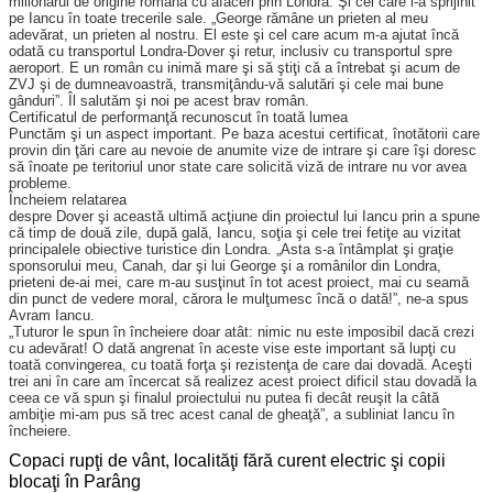
milionarul de origine română cu afaceri prin Londra. Şi cel care l-a sprijinit
pe Iancu în toate trece­rile sale. „George rămâne un prieten al meu
adevărat, un prieten al nostru. El este şi cel care acum m-a ajutat încă
odată cu transportul Londra-Dover şi retur, inclusiv cu transportul spre
aeroport. E un român cu inimă mare şi să ştiţi că a întrebat şi acum de
ZVJ şi de dumneavoastră, transmiţându-vă salutări şi cele mai bune
gânduri”. Îl salutăm şi noi pe acest brav român.
Certificatul de performanţă recunoscut în toată lumea
Punctăm şi un aspect important. Pe baza acestui certificat, înotătorii care
provin din ţări care au nevoie de anumite vize de intrare şi care îşi doresc
să înoate pe teritoriul unor state care solicită viză de intrare nu vor avea
pro­bleme.
Încheiem relatarea
despre Dover şi această ultimă acţiune din proiectul lui Iancu prin a spune
că timp de două zile, după gală, Iancu, soţia şi cele trei fetiţe au vizitat
principalele obiective turistice din Londra. „Asta s-a întâmplat şi graţie
sponsorului meu, Canah, dar şi lui George şi a românilor din Londra,
prieteni de-ai mei, care m-au susţinut în tot acest proiect, mai cu seamă
din punct de vedere moral, cărora le mulţumesc încă o dată!”, ne-a spus
Avram Iancu.
„Tuturor le spun în încheiere doar atât: nimic nu este imposibil dacă crezi
cu adevărat! O dată angrenat în aceste vise este important să lupţi cu
toată convingerea, cu toată forţa şi rezistenţa de care dai dovadă. Aceşti
trei ani în care am încercat să realizez acest proiect dificil stau dovadă la
ceea ce vă spun şi finalul proiectului nu putea fi decât reuşit la câtă
ambiţie mi-am pus să trec acest canal de gheaţă”, a subliniat Iancu în
încheiere.
Copaci rupţi de vânt, localităţi fără curent electric şi copii
blocaţi în Parâng