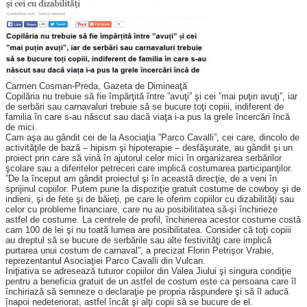
Carmen Cosman-Preda, Gazeta de Dimineaţă
Copilăria nu trebuie să fie împărţită între ”avuţi” şi cei ”mai puţin avuţi”, iar
de serbări sau carnavaluri trebuie să se bucure toţi copiii, indiferent de
familia în care s-au născut sau dacă viaţa i-a pus la grele încercări încă
de mici.
Cam aşa au gândit cei de la Asociaţia ”Parco Cavalli”, cei care, dincolo de
activităţile de bază – hipism şi hipoterapie – desfăşurate, au gândit şi un
proiect prin care să vină în ajutorul celor mici în organizarea serbărilor
şcolare sau a diferitelor petreceri care implică costumarea participanţilor.
”De la început am gândit proiectul şi în această direcţie, de a veni în
sprijinul copiilor. Putem pune la dispoziţie gratuit costume de cowboy şi de
indieni, şi de fete şi de băieţi, pe care le oferim copiilor cu dizabilităţi sau
celor cu probleme financiare, care nu au posibilitatea să-şi închirieze
astfel de costume. La centrele de profil, închirierea acestor costume costă
cam 100 de lei şi nu toată lumea are posibilitatea. Consider că toţi copiii
au dreptul să se bucure de serbările sau alte festivităţi care implică
purtarea unui costum de carnaval”, a precizat Florin Petrişor Vrabie,
reprezentantul Asociaţiei Parco Cavalli din Vulcan.
Iniţiativa se adresează tuturor copiilor din Valea Jiului şi singura condiţie
pentru a beneficia gratuit de un astfel de costum este ca persoana care îl
închiriază să semneze o declaraţie pe propria răspundere şi să îl aducă
înapoi nedeteriorat, astfel încât şi alţi copii să se bucure de el.