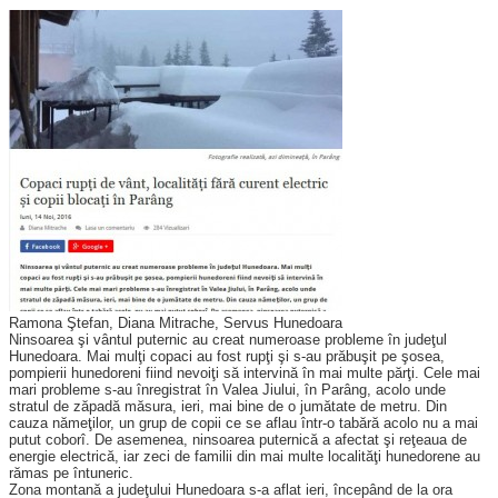
Ramona Ştefan, Diana Mitrache, Servus Hunedoara
Ninsoarea şi vântul puternic au creat numeroase probleme în judeţul
Hunedoara. Mai mulţi copaci au fost rupţi şi s-au prăbuşit pe şosea,
pompierii hunedoreni fiind nevoiţi să intervină în mai multe părţi. Cele mai
mari probleme s-au înregistrat în Valea Jiului, în Parâng, acolo unde
stratul de zăpadă măsura, ieri, mai bine de o jumătate de metru. Din
cauza nămeţilor, un grup de copii ce se aflau într-o tabără acolo nu a mai
putut coborî. De asemenea, ninsoarea puternică a afectat şi reţeaua de
energie electrică, iar zeci de familii din mai multe localităţi hunedorene au
rămas pe întuneric.
Zona montană a judeţului Hunedoara s-a aflat ieri, începând de la ora