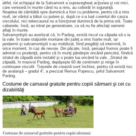
altfel, tot echipajul de la Salvamont a supravegheat acţiunea şi cei mici,
care veniseră în munte când nu a nins, au coborât în siguranţă.
Noaptea de sâmbătă spre duminică a fost cu probleme, pentru că a nins
mult, iar vântul a bătut cu putere şi, după ce s-a luat curentul din cauza
viscolului, nici telescaunul nu a funcţionat duminică de la prima oră. Toate
cabanele, însă, au intrat pe generatoare, ca să nu fie afectaţi oamenii
aflaţi în munte.
Salvamontiştii au avertizat că, în Parâng, există riscul ca zăpada să o ia
la vale. În toate staţiunile montane din judeţ a nins foarte mult, iar
jandarmii şi salvamontiştii s-au mobilizat, fiind pregătiţi să intervină, în
orice moment, în caz de nevoie. Din păcate, însă, peisajul frumos poate fi
admirat cu prudenţă, pentru că în munţi pândeşte oricând pericolul, fiindcă
stratul de zăpadă este instabil şi o poate lua oricând la vale. „Stratul de
zăpadă, în masivul Parâng, depăşeşte 60 de centimetri şi ninge în
continuare viscolit. Traseele de creastă sunt închise, pentru că există risc
de avalanşă – gradul 4”, a precizat Remus Popescu, şeful Salvamont
Parâng.
Costume de carnaval gratuite pentru copiii sărmani şi cei cu
dizabilităţi