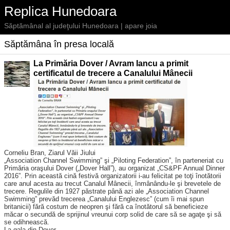
Replica Hunedoara
Săptămânal al judeţului Hunedoara | apare joia
Săptămâna în presa locală
La Primăria Dover / Avram Iancu a primit
certificatul de trecere a Canalului Mânecii
Corneliu Bran, Ziarul Văii Jiului
„Association Channel Swimming” şi „Piloting Federation”, în parteneriat cu
Primăria oraşului Dover („Dover Hall”), au organizat „CS&PF Annual Dinner
2016”. Prin această cină festivă organizatorii i-au felicitat pe toţi înotătorii
care anul acesta au trecut Canalul Mânecii, înmânându-le şi brevetele de
trecere. Regulile din 1927 păstrate până azi ale „Association Channel
Swimming” prevăd trecerea „Canalului Englezesc” (cum îi mai spun
britanicii) fără costum de neopren şi fără ca înotătorul să be­neficieze
măcar o secundă de sprijinul vreunui corp solid de care să se agaţe şi să
se odihnească.
La gala din Dover