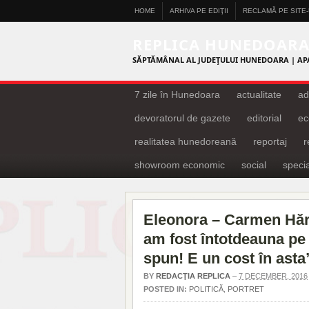
HOME
ARHIVA PE EDIŢII
RECLAMĂ PE SITE
REPLICA HUNEDOAR
SĂPTĂMÂNAL AL JUDEŢULUI HUNEDOARA | AP
7 zile în Hunedoara
actualitate
ad
devoratorul de gazete
editorial
ec
realitatea hunedoreană
reportaj
showroom economic
social
specia
Eleonora – Carmen Hărău:
am fost întotdeauna pe 
spun! E un cost în asta
BY
REDACŢIA REPLICA
–
7 DECEMBER, 2016
POSTED IN:
POLITICĂ
,
PORTRET