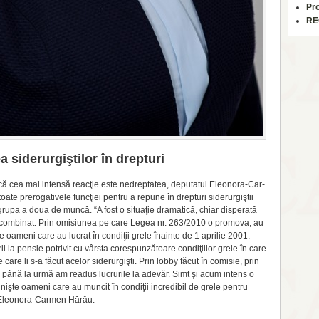
Pr
RE
 siderurgiştilor în drepturi
oa­că cea mai intensă reacţie este nedrepta­tea, deputatul Eleonora-Car­
te pre­rogativele funcţiei pentru a repu­ne în drepturi siderur­giştii
rupa a doua de muncă. “A fost o situa­ţie dra­matică, chiar dispe­rată
din combinat. Prin omisiunea pe care Legea nr. 263/2010 o promova, au
de oameni care au lucrat în condiţii grele înainte de 1 aprilie 2001.
rii la pensie potrivit cu vârsta co­respun­zătoare con­diţiilor grele în care
 care li s-a făcut acelor siderurgişti. Prin lobby făcut în comisie, prin
gii, până la urmă am readus lucrurile la adevăr. Simt şi acum intens o
nişte oameni care au muncit în condiţii incredibil de grele pentru
l Eleo­nora-Carmen Hărău.