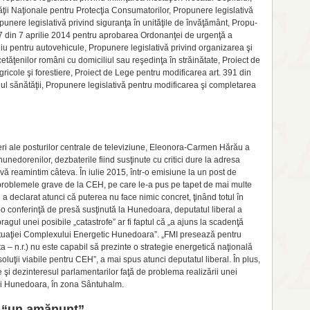
ăţii Naţionale pentru Protecţia Consu­ma­torilor, Propu­nere legislativă
unere legisla­tivă privind siguranţa în uni­tăţile de învăţământ, Propu­
37 din 7 aprilie 2014 pentru aprobarea Ordo­nanţei de urgenţă a
u pentru autovehicule, Pro­pu­nere legislativă privind organizarea şi
etăţenilor români cu domici­liul sau reşedinţa în străinătate, Proiect de
ri­cole şi forestiere, Proiect de Lege pentru modificarea art. 391 din
l sănătăţii, Propunere legislativă pentru modificarea şi com­pletarea
ri ale posturilor centrale de tele­viziune, Eleonora-Carmen Hă­rău a
ne­do­ren­ilor, dezbaterile fiind sus­ţinute cu critici dure la adresa
vă rea­mintim câteva. În iulie 2015, într-o emisiu­ne la un post de
 problemele grave de la CEH, pe care le-a pus pe tapet de mai multe
declarat atunci că pute­rea nu face nimic concret, ţinând totul în
o conferinţă de presă susţinută la Hunedoara, deputatul liberal a
gul unei posibile „catas­trofe” ar fi faptul că „a ajuns la scadenţă
ituaţiei Com­plexului Energetic Hune­doara”. „FMI presează pentru
a – n.r.) nu este capabil să prezin­te o strategie energeti­că naţională
luţii viabile pentru CEH”, a mai spus atunci deputatul li­beral. În plus,
 şi dezinteresul parlamentarilor faţă de problema realizării unei
şi Hunedoara, în zona Sântuhalm.
e “un amănunt”