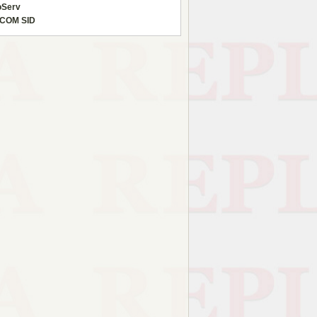
oServ
COM SID