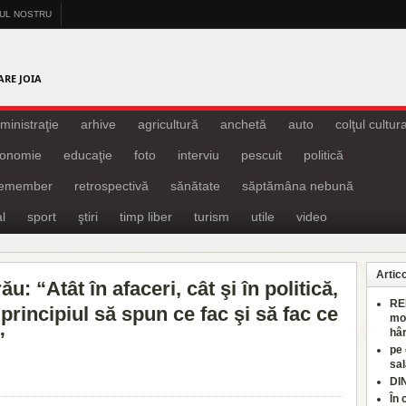
-UL NOSTRU
A
ARE JOIA
ministraţie
arhive
agricultură
anchetă
auto
colţul cultura
onomie
educaţie
foto
interviu
pescuit
politică
remember
retrospectivă
sănătate
săptămâna nebună
l
sport
ştiri
timp liber
turism
utile
video
Artic
 “Atât în afaceri, cât şi în politică,
RE
principiul să spun ce fac şi să fac ce
mo
hâr
”
pe
sal
DI
În 