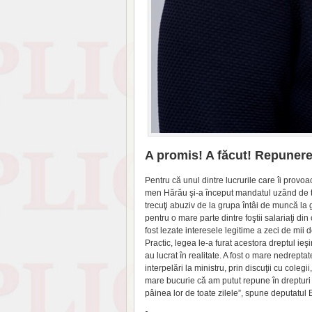
A promis! A făcut! Repunerea
Pentru că unul dintre lu­crurile care îi prov
men Hărău şi-a început man­datul uzând de toa­
trecuţi abuziv de la grupa întâi de muncă la g
pentru o mare parte dintre foştii salariaţi 
fost lezate interese­le legitime a zeci de mii 
Practic, legea le-a furat acesto­ra dreptul ieşi
au lucrat în realitate. A fost o mare nedreptate
interpelări la ministru, prin discuţii cu cole
mare bucurie că am putut repune în drepturi 
pâinea lor de toate zilele”, spune deputatu