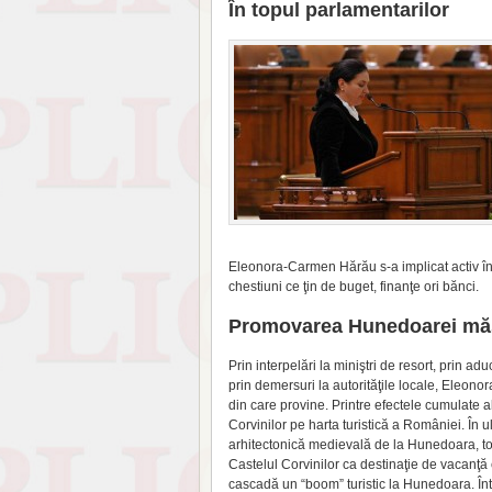
În topul parlamentarilor
Eleonora-Carmen Hărău s-a implicat activ în p
chestiuni ce ţin de buget, finanţe ori bănci.
Promovarea Hunedoarei măsur
Prin interpelări la mi­niştri de resort, prin adu
prin demer­­suri la autorităţile locale, Eleo
din care provine. Printre efectele cumulate al
Corvinilor pe harta tu­ristică a României. În 
arhitectonică medie­vală de la Hunedoara, tot
Castelul Corvinilor ca destinaţie de vacanţă e
cascadă un “boom” turistic la Hunedoara. Într