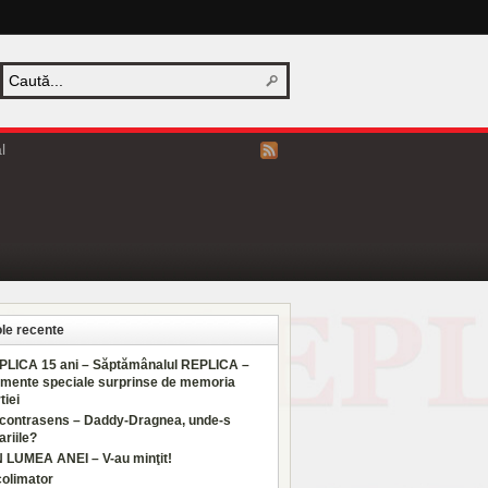
l
ole recente
PLICA 15 ani – Săptămânalul REPLICA –
mente speciale surprinse de memoria
tiei
 contrasens – Daddy-Dragnea, unde-s
ariile?
N LUMEA ANEI – V-au minţit!
colimator