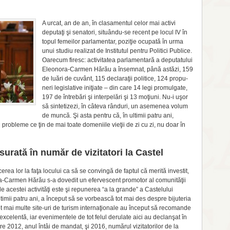
A urcat, an de an, în cla­samentul celor mai activi
deputaţi şi senatori, situându-se recent pe locul IV în
topul femeilor parlamentar, poziţie ocupată în urma
unui studiu realizat de Institutul pentru Politici Publice.
Oarecum fi­resc: activitatea parlamentară a deputatului
Eleonora-Car­men Hărău a însemnat, pâ­nă astăzi, 159
de luări de cuvânt, 115 declara­ţii politice, 124 propu­
neri legislative ini­ţiate – din care 14 legi pro­mulgate,
197 de întrebări şi interpelări şi 13 moţiuni. Nu-i uşor
să sin­tetizezi, în câteva rânduri, un asemenea volum
de muncă. Şi asta pentru că, în ultimii patru ani,
robleme ce ţin de mai toate domeniile vieţii de zi cu zi, nu doar în
ată în număr de vizitatori la Castel
cerea lor la faţa locului ca să se con­vin­gă de faptul că meri­tă investit,
nora-Carmen Hă­rău s-a dovedit un efervescent promotor al comunităţii
e acestei activităţi este şi repunerea “a la grande” a Castelului
ultimii patru ani, a început să se vorbească tot mai des despre bijuteria
 mai multe site-uri de turism inter­naţionale au început să re­comande
x­celentă, iar evenimentele de tot felul derulate aici au declanşat în
e 2012, anul întâi de mandat, şi 2016, numărul vizitatorilor de la