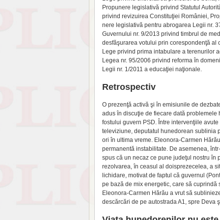
Propunere legislativă privind Statutul Autorit
privind revizuirea Constituţiei României, Prop
nere legislativă pentru abro­garea Legii nr. 
Guvernului nr. 9/2013 privind timbrul de medi
desfăşurarea votului prin co­respondenţă al c
Lege privind prima intabulare a terenurilor ag
Legea nr. 95/2006 privind reforma în domeniu
Legii nr. 1/2011 a educaţiei naţionale.
Retrospectiv
O prezenţă activă şi în emisiunile de dezbate
adus în discu­ţie de fiecare dată problemele hu
fostului guvern PSD. Între intervenţiile avute 
televiziune, de­putatul hunedorean sublinia
ori în ultima vreme. Eleonora-Carmen Hărău a 
permanentă instabilitate. De asemenea, într-
spus că un necaz ce pune judeţul nostru în pra
rezolvarea, în ceasul al doisprezecelea, a s
lichidare, motivat de faptul că guvernul (Pont
pe bază de mix energetic, care să cuprindă so
Eleonora-Car­men Hărău a vrut să subli­nieze
descărcări de pe autostrada A1, spre Deva 
Viaţa hunedorenilor nu est