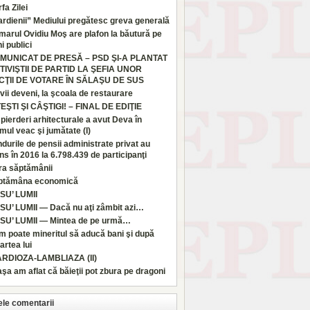
fa Zilei
rdienii” Mediului pregătesc greva generală
marul Ovidiu Moş are plafon la băutură pe
i publici
MUNICAT DE PRESĂ – PSD ŞI-A PLANTAT
TIVIŞTII DE PARTID LA ŞEFIA UNOR
CŢII DE VOTARE ÎN SĂLAŞU DE SUS
vii deveni, la şcoala de restaurare
TEŞTI ŞI CÂŞTIGI! – FINAL DE EDIŢIE
pierderi arhitecturale a avut Deva în
imul veac şi jumătate (I)
durile de pensii administrate privat au
ns în 2016 la 6.798.439 de participanţi
ra săptămânii
ptămâna economică
SU’ LUMII
SU’ LUMII — Dacă nu aţi zâmbit azi…
SU’ LUMII — Mintea de pe urmă…
 poate mineritul să aducă bani şi după
rtea lui
ARDIOZA-LAMBLIAZA (II)
aşa am aflat că băieţii pot zbura pe dragoni
ele comentarii