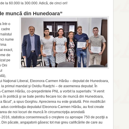
de la 60.000 la 300.000. Adică, de cinci ori!
c de muncă din Hunedoara”
 într-o
 cadre
a­listul
cinci nume
ri­ma
Mai exact,
leme de
izat pe
n Oni
ul
dă),
idului Naţional Liberal, Eleonora-Carmen Hărău – deputat de Hunedoara,
a primul mandat şi Ovidiu Raeţ­chi – de asemenea de­pu­tat. În
-Carmen Hărău, co-preşedintele PNL a vorbit la superlativ. “A venit
în politică şi se bate pentru fie­care loc de muncă din Hunedoara,
 a făcut”, a spus Gorghiu. Aprecierea nu este gratuită. Prin modificări
şi-a a­dus contribuţia depu­tatul Eleonora-Carmen Hărău, au fost create
crearea de noi locuri de muncă în circumscripţia aron­dată
2-2016, statistica consemnează o creş­tere cu aproape 750 de poziţii a
. Din păcate, angajatorii gă­sesc tot mai greu calificările de care au