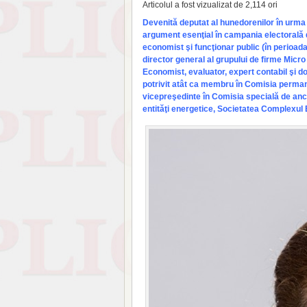
Articolul a fost vizualizat de 2,114 ori
Devenită deputat al hu­nedorenilor în urm
argument esenţial în campania elec­torală 
economist şi funcţionar public (în perioada
director general al grupului de firme Micr
Economist, evaluator, ex­pert contabil şi doc
potrivit atât ca membru în Co­misia permane
vice­preşedinte în Comisia specială de anch
entităţi ener­getice, Socie­tatea Complexu