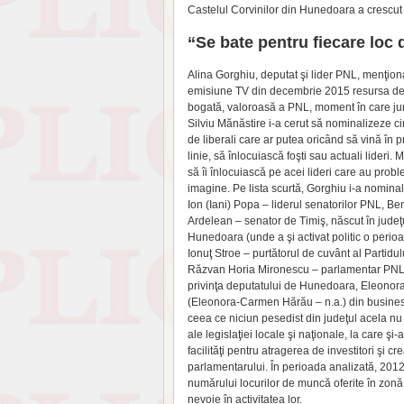
Castelul Corvinilor din Hu­nedoara a crescut 
“Se bate pentru fiecare lo
Alina Gorghiu, deputat şi lider PNL, menţiona
emisiune TV din decembrie 2015 resursa de
bogată, valoroasă a PNL, moment în care jurn
Silviu Mă­năstire i-a cerut să nominali­zeze 
de li­berali care ar putea oricând să vină în p
linie, să înlocuiască foşti sau actuali lideri. 
să îi înlo­cuiască pe acei lideri care au prob
imagine. Pe lista scurtă, Gorghiu i-a no­minal
Ion (Iani) Popa – liderul senatorilor PNL, Be
Ardelean – senator de Timiş, născut în judeţ
Hunedoara (unde a şi activat politic o perioa
Ionuţ Stroe – pur­tătorul de cuvânt al Part
Răzvan Horia Mironescu – parla­mentar PNL l
privinţa deputatului de Hunedoara, Eleonora
(Eleonora-Carmen Hărău – n.a.) din business 
ceea ce niciun pesedist din ju­deţul acela nu
ale legislaţiei locale şi na­ţionale, la care 
facilităţi pentru atragerea de investitori şi 
parlamentarului. În pe­rioada analizată, 201
numă­rului locurilor de mun­că oferite în zonă
nevoie în activitatea lor.