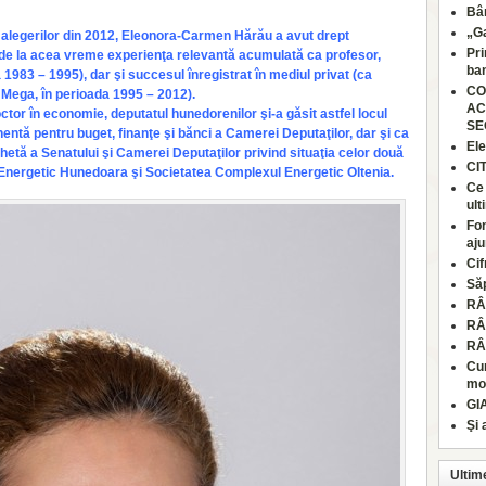
Bâr
„Ga
a alegerilor din 2012, Eleonora-Carmen Hărău a avut drept
Pri
de la acea vreme ex­perienţa relevantă acu­mulată ca profesor,
ban
 1983 – 1995), dar şi succesul înregistrat în mediul privat (ca
CO
o Mega, în perioada 1995 – 2012).
AC
tor în eco­no­mie, deputatul hunedo­renilor şi-a găsit astfel locul
SE
ntă pentru bu­get, finanţe şi bănci a Camerei Deputaţilor, dar şi ca
Ele
etă a Senatului şi Ca­merei Deputaţilor privind si­tuaţia celor două
CI
l Energetic Hunedoara şi So­cietatea Complexul Energetic Oltenia.
Ce 
ult
Fon
aju
Cif
Să
RÂ
RÂ
RÂ
Cum
moa
GI
Şi 
Ultim