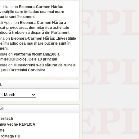
 Istrate
on
Eleonora-Carmen Hărău:
vestiţiile care îmi aduc cea mai mare
urie sunt în oameni.
sti Apetri
on
Eleonora-Carmen Hărău a
sat provocarea: demnitarii cu activitate
iocră trebuie să dispară din Parlament
ana
on
Eleonora-Carmen Hărău: „Investiţiile
e îmi aduc cea mai mare bucurie sunt în
meni.
olae
on
Platforma #Romania100 a
mierului Cioloş. Cele 10 principii
olae
on
Hunedorenii s-au săturat de ruinele
 jurul Castelului Corvinilor
a
ll
eritech
hiva veche REPLICA
rme
croMega HD