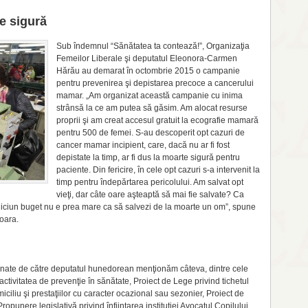
te sigură
Sub îndemnul “Sănătatea ta contează!”, Organizaţia
Femei­lor Li­­be­rale şi deputatul Eleo­nora-Carmen
Hărău au de­marat în octombrie 2015 o campanie
pentru preveni­rea şi depistarea pre­coce a cancerului
mamar. „Am organizat această campanie cu inima
strânsă la ce am putea să găsim. Am alocat resurse
proprii şi am creat accesul gratuit la ecografie mama­ră
pentru 500 de femei. S-au descoperit opt ca­zuri de
cancer mamar incipient, care, dacă nu ar fi fost
depistate la timp, ar fi dus la moarte sigură pentru
paciente. Din fericire, în cele opt cazuri s-a intervenit la
timp pentru îndepărta­rea pericolului. Am salvat opt
vieţi, dar câte oare aşteaptă să mai fie salvate? Ca
 niciun buget nu e prea mare ca să salvezi de la moarte un om”, spu­ne
oara.
emnate de către depu­tatul hunedorean menţionăm câteva, dintre cele
ctivitatea de prevenţie în sănătate, Proiect de Lege privind ti­chetul
iciliu şi prestaţii­lor cu caracter oca­zio­nal sau sezonier, Pro­iect de
punere le­gislativă privind înfiin­ţa­rea instituţiei Avocatul Copilului,