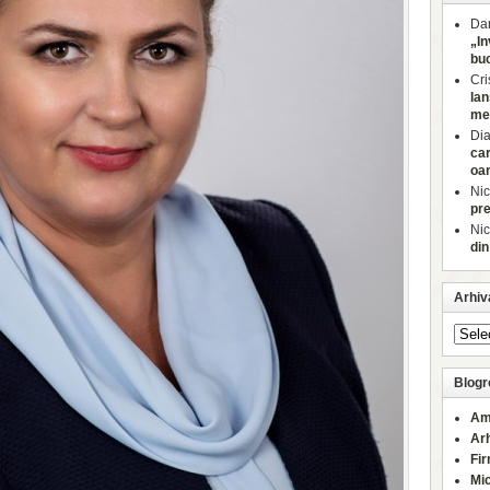
Dan
„In
buc
Cri
lan
med
Di
car
oa
Nic
pre
Nic
din
Arhiv
Blogro
Am
Ar
Fi
Mi