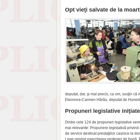
Opt vieţi salvate de la moar
deputat, dar, şi mai precis, ca om, susţin că
Eleonora-Carmen Hă­rău, deputat de Huned
Propuneri legislative iniţiate
Dintre cele 124 de propu­neri legislative s
mai relevante: Propunere legislativă privind a
de servicii desti­nat prestaţiilor casnice la dom
Lege privind exercitarea pro­fesiei de bonă, Pro