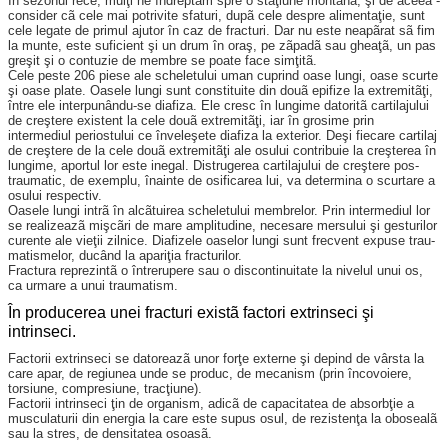
În sezonul rece, mulţi ne în­dreptãm spre o staţiune mon­tanã, şi de aceea ­
consider cã cele mai ­potrivite sfaturi, dupã cele despre alimentaţie, sunt
cele legate de primul ajutor în caz de fracturi. Dar nu este neapãrat sã fim
la munte, este suficient şi un drum în oraş, pe zãpadã sau gheaţã, un pas
greşit şi o contuzie de membre se poate face simţitã.
Cele peste 206 piese ale scheletului uman cuprind oase lungi, oase scurte
şi oase plate. Oasele lungi sunt constituite din douã ­epifize la extremitãţi,
între ele interpunându-se dia­fiza. Ele cresc în lungime datoritã cartilajului
de creştere ­existent la cele douã ­extremitãţi, iar în grosime prin
intermediul periostului ce înveleşete diafiza la ­exterior. Deşi fiecare cartilaj
de creştere de la cele douã extremitãţi ale osului ­contribuie la creşterea în
lungime, aportul lor este ­inegal. Distrugerea ­cartilajului de creştere pos­­­­­
trau­­matic, de exemplu, înain­­te de osificarea lui, va determina o scurtare a
­osului respectiv.
Oasele lungi intrã în al­­­­­­cã­tuirea scheletului mem­­­brelor. Prin intermediul lor
se rea­lizeazã mişcãri de mare am­plitudine, necesare mersului şi gesturilor
curente ale vieţii zilnice. Diafizele oaselor lungi sunt frecvent expuse trau­
ma­tismelor, ducând la apariţia fracturilor.
Fractura reprezintã o în­­­­tre­rupere sau o ­dis­continuitate la nivelul unui os,
ca urmare a unui ­traumatism.
În producerea unei fracturi existã factori extrinseci şi
intrinseci.
Factorii extrinseci se da­toreazã unor forţe externe şi depind de vârsta la
care apar, de regiunea unde se produc, de mecanism (prin încovoiere,
torsiune, ­compresiune, trac­ţiune).
Factorii intrinseci ţin de or­ganism, adicã de ­capacitatea de absorbţie a
musculaturii din energia la care este supus osul, de rezistenţa la obosealã
sau la stres, de densitatea osoasã.