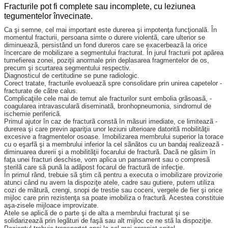
Fracturile pot fi complete sau incomplete, cu leziunea
tegumentelor învecinate.
Ca şi semne, cel mai im­portant este durerea şi im­potenţa funcţionalã. În
mo­mentul fracturii, persoana simte o durere violentã, care ulterior se
diminueazã, ­per­sistând un fond dureros care se exa­cerbeazã la orice
încercare de mobilizare a segmentului frac­turat. În jurul fracturii pot apãrea
tumefierea zonei, poziţii anormale prin deplasarea frag­mentelor de os,
precum şi scur­tarea segmentului respectiv.
Diagnosticul de certitudine se pune radiologic.
Corect tratate, fracturile evo­lueazã spre consolidare prin unirea capetelor ­
fracturate de cãtre calus.
Complicaţiile cele mai de temut ale fracturilor sunt em­bolia grãsoasã, ­
coagularea in­travascularã diseminatã, bron­hopneumonia, ­sindromul de
ischemie ­perifericã.
Primul ajutor în caz de fracturã constã în mãsuri ime­diate, ce limiteazã ­
durerea şi care previn apariţia unor leziuni ­ulterioare datoritã mobilitãţii
excesive a fragmentelor osoase. Imobilizarea ­membrului su­perior la torace
cu o eşarfã şi a membrului inferior la cel sã­nãtos cu un bandaj realizeazã ­
di­minuarea durerii şi a mobilitãţii focarului de ­fracturã. Dacã ne gãsim în
faţa unei frac­turi deschise, vom aplica un pansament sau o compresã
sterilã care sã punã la adãpost focarul de fracturã de infecţie.
În primul rând, trebuie sã ştim cã pentru a executa o imobilizare provizorie
atunci când nu avem la dispoziţe atele, cadre sau gutiere, putem utiliza
cozi de mãturã, crengi, snopi de trestie sau coceni, vergele de fier şi orice
mijloc care prin ­re­zistenţa sa poate imobiliza o fracturã. Acestea ­constituie
aşa-zisele mijloace improvizate.
Atele se aplicã de o parte şi de alta a membrului fracturat şi se
solidarizeazã prin ­legãturi de faşã sau alt mijloc ce ne stã la ­dispoziţie.