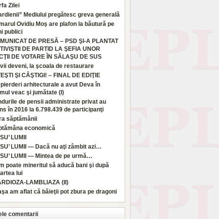
fa Zilei
rdienii” Mediului pregătesc greva generală
marul Ovidiu Moş are plafon la băutură pe
i publici
MUNICAT DE PRESĂ – PSD ŞI-A PLANTAT
TIVIŞTII DE PARTID LA ŞEFIA UNOR
CŢII DE VOTARE ÎN SĂLAŞU DE SUS
vii deveni, la şcoala de restaurare
TEŞTI ŞI CÂŞTIGI! – FINAL DE EDIŢIE
pierderi arhitecturale a avut Deva în
imul veac şi jumătate (I)
durile de pensii administrate privat au
ns în 2016 la 6.798.439 de participanţi
ra săptămânii
ptămâna economică
SU’ LUMII
SU’ LUMII — Dacă nu aţi zâmbit azi…
SU’ LUMII — Mintea de pe urmă…
 poate mineritul să aducă bani şi după
rtea lui
ARDIOZA-LAMBLIAZA (II)
aşa am aflat că băieţii pot zbura pe dragoni
ele comentarii