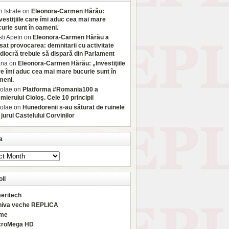
 Istrate
on
Eleonora-Carmen Hărău:
vestiţiile care îmi aduc cea mai mare
urie sunt în oameni.
sti Apetri
on
Eleonora-Carmen Hărău a
sat provocarea: demnitarii cu activitate
iocră trebuie să dispară din Parlament
ana
on
Eleonora-Carmen Hărău: „Investiţiile
e îmi aduc cea mai mare bucurie sunt în
meni.
olae
on
Platforma #Romania100 a
mierului Cioloş. Cele 10 principii
olae
on
Hunedorenii s-au săturat de ruinele
 jurul Castelului Corvinilor
a
ll
eritech
hiva veche REPLICA
rme
croMega HD