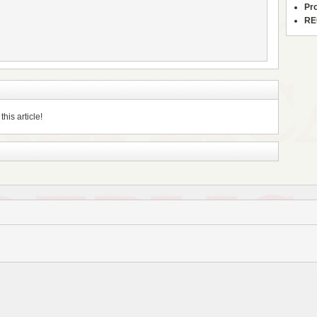
Pr
RE
his article!