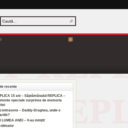
l
ole recente
PLICA 15 ani – Săptămânalul REPLICA –
mente speciale surprinse de memoria
tiei
 contrasens – Daddy-Dragnea, unde-s
ariile?
N LUMEA ANEI – V-au minţit!
colimator