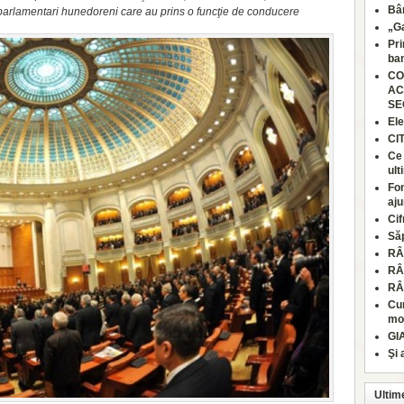
Bâr
parlamentari hunedoreni care au prins o funcţie de conducere
„Ga
Pri
ban
CO
AC
SE
Ele
CI
Ce 
ult
Fon
aju
Cif
Să
RÂ
RÂ
RÂ
Cum
moa
GI
Şi 
Ultim