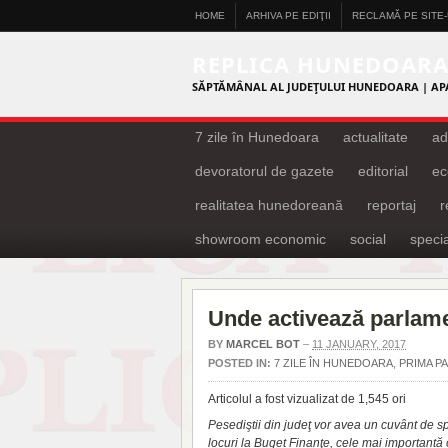
HOME
ARHIVA PE EDIŢII
RECLAMĂ PE SITE
REPLICA HUNEDOAR
SĂPTĂMÂNAL AL JUDEŢULUI HUNEDOARA | AP
7 zile în Hunedoara
actualitate
ad
devoratorul de gazete
editorial
ec
realitatea hunedoreană
reportaj
showroom economic
social
specia
Unde activează parlame
BY
MARCEL BOT
–
11 JANUARY, 2017
POSTED IN:
7 ZILE ÎN HUNEDOARA
,
PRIMA P
Articolul a fost vizualizat de 1,545 ori
Pesediştii din judeţ vor avea un cuvânt de spu
locuri la Buget Finanţe, cele mai importantă 