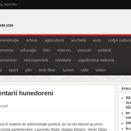
-UL NOSTRU
A
ARE JOIA
ministraţie
arhive
agricultură
anchetă
auto
colţul cultura
onomie
educaţie
foto
interviu
pescuit
politică
remember
retrospectivă
sănătate
săptămâna nebună
l
sport
ştiri
timp liber
turism
utile
video
Artic
ntarii hunedoreni
RE
mo
AGINĂ
hâr
pe
sal
DI
s în materie de administraţie publică, iar cei doi liberali au prins
În 
comisii parlamentare. Laurenţiu Nistor, Natalia Intotero, Viorel Sălan