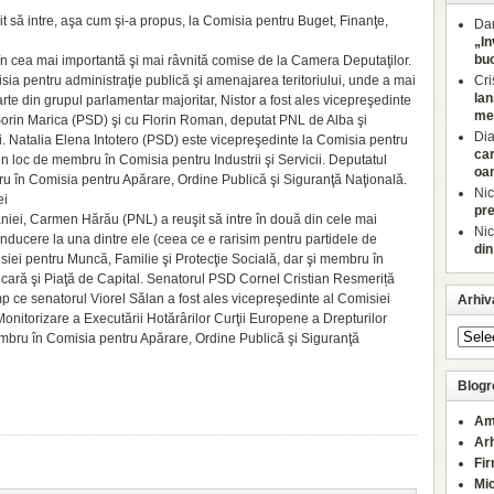
t să intre, aşa cum şi-a propus, la Comisia pentru Buget, Fi­nanţe,
Dan
„In
buc
 în cea mai importantă şi mai râvnită comise de la Camera De­pu­taţilor.
ia pentru ad­mi­nis­traţie publică şi amenajarea teritoriului, unde a mai
Cri
lan
e din grupul par­lamentar majoritar, Nistor a fost ales vicepreşedinte
med
u Sorin Marica (PSD) şi cu Florin Roman, deputat PNL de Alba şi
Di
ni. Natalia Elena Intotero (PSD) este vicepreşedinte la Comisia pentru
car
 un loc de membru în Comisia pentru Industrii şi Servicii. Deputatul
oa
n Comisia pen­tru Apărare, Ordine Publică şi Si­guranţă Naţională.
Nic
ei
pre
niei, Carmen Hărău (PNL) a reuşit să intre în două din cele mai
Nic
onducere la una dintre ele (ceea ce e rarisim pentru partidele de
din
siei pentru Muncă, Familie şi Protecţie So­cială, dar şi membru în
ncară şi Piaţă de Capital. Senatorul PSD Cor­nel Cristian Resmeriță
 ce se­natorul Viorel Sălan a fost ales vice­preşedinte al Comisiei
Arhiv
i Monitorizare a Executării Hotărârilor Curţii Europene a Drepturilor
bru în Comisia pentru Apărare, Ordine Publică şi Siguranţă
Blogro
Am
Ar
Fi
Mi