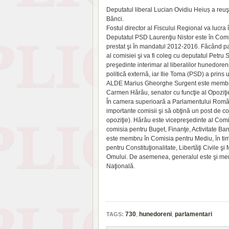
Deputatul liberal Lucian Ovidiu Heiuș a reuşi
Bănci.
Fostul director al Fiscului Regional va lucra
Deputatul PSD Laurenţiu Nis­tor este în Comis
prestat şi în mandatul 2012-2016. Făcând part
al comisiei şi va fi coleg cu deputatul Petr
preşedinte interimar al liberalilor hunedore
politică externă, iar Ilie Toma (PSD) a prins
ALDE Marius Gheorghe Surgent este membru î
Carmen Hărău, senator cu funcţie al Opoziţi
În camera superioară a Parla­men­tului Româ
importante comisii şi să obţină un post de c
opoziţie). Hărău este vicepreşedinte al Comi
comisia pentru Buget, Finanţe, Activitate Ba
este membru în Comisia pentru Mediu, în timp
pentru Con­stituţionalitate, Libertăţi Civile ş
Omului. De asemenea, generalul este şi mem
Naţională.
730
,
hunedoreni
,
parlamentari
TAGS: