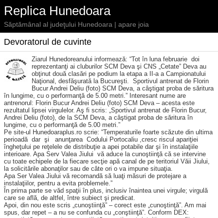
Replica Hunedoara
Săptămânal al judeţului Hunedoara | apare joia
Devoratorul de cuvinte
Ziarul Hunedoreanului informează: “Tot în luna februarie doi
reprezentanţi ai cluburilor SCM Deva şi CNS „Cetate” Deva au
obţinut două clasări pe podium la etapa a II-a a Campionatului
Naţional, desfăşurată la Bucureşti. Sportivul antrenat de Florin
Bucur Andrei Deliu (foto) SCM Deva, a câştigat proba de săritura
în lungime, cu o performanţă de 5.00 metri.” Interesant nume are
antrenorul: Florin Bucur Andrei Deliu (foto) SCM Deva – acesta este
rezultatul lipsei virgulelor. Aş fi scris: „Sportivul antrenat de Florin Bucur,
Andrei Deliu (foto), de la SCM Deva, a câştigat proba de săritura în
lungime, cu o performanţă de 5.00 metri.”
Pe site-ul Hunedoaraplus.ro scrie: “Temperaturile foarte scăzute din ultima
perioadă dar şi anunţarea Codului Portocaliu ,cresc riscul apariţiei
îngheţului pe reţelele de distribuţie a apei potabile dar şi în instalaţiile
interioare. Apa Serv Valea Jiului vă aduce la cunoştiinţă că se intervine
cu toate echipele de la fiecare secţie apă canal de pe teritoriul Văii Jiului,
la solicitările abonaţilor sau de câte ori o va impune situaţia.
Apa Ser Valea Jiului vă recomandă să luaţi măsuri de protejare a
instalaţiilor, pentru a evita problemele.”
În prima parte se văd spaţii în plus, inclusiv înaintea unei virgule; virgulă
care se află, de altfel, între subiect şi predicat.
Apoi, din nou este scris „cunoştiinţă” – corect este „cunoştinţă”. Am mai
spus, dar repet – a nu se confunda cu „conştiinţă”. Conform DEX: