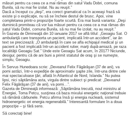
măsuri pentru ca ceea ce a mai rămas din satul Vadu Dobri, comuna
Bunila, să nu mai fie izolat. Nu au reuşit.”
Dacă a început cu „deşi”, era corect gramatical ca în aceeaşi frază să
existe şi o explicaţie, nu să se încheie destul de brusc. Apoi, vine
completarea printr-o propoziţie foarte scurtă. Era mai bună varianta: „Deşi
duminică promiteau că vor lua măsuri pentru ca ceea ce a mai rămas din
satul Vadu Dobri, comuna Bunila, să nu mai fie izolat, nu au reuşit.”
În Gazeta de Dimineaţă din 10 ianuarie 2017 se află titlul: „Geoagiu Sat. O
ambulanţă care transporta un pacient, implicată într-un accident”, iar ân
text se precizează: „O ambulanţă în care se afla echipajul medical şi un
pacient a fost implicată într-un accident rutier, marţi după-amiază, pe raza
localităţii Geoagiu Sat.” Unde este Geoagiu Sat acum, în 2017? Niciunde,
desigur, pentru că de ani buni a primit statutul de oraş şi se numeşte,
simplu, Geoagiu.
În Servus Hunedoara scrie: „Deveanul Felix Făgărăşan (37 de ani), va
porni astăzi, într-o expediţie de aproximativ şapte zile, într-una dintre cele
mai spectaculoase ţări, aflată în Atlanticul de Nord, Islanda.” Nu putea
lipsi, nici săptămâna asta, virgula dintre subiect şi predicat: „Deveanul
Felix Făgărăşan (37 de ani), va porni…”.
Gazeta de Dimineaţă informează: „Săptămâna trecută, noul ministru al
Energiei, Toma Petcu, susţinea că baza mixului energetic naţional trebuie
să rămână cărbunele. Petcu afirma însă şi energia nucleară, sistemul
hidroenergetic ori energia regenerabilă.” Interesantă formulare în a doua
propoziţie – şi fără sens.
Să corectaţi bine!