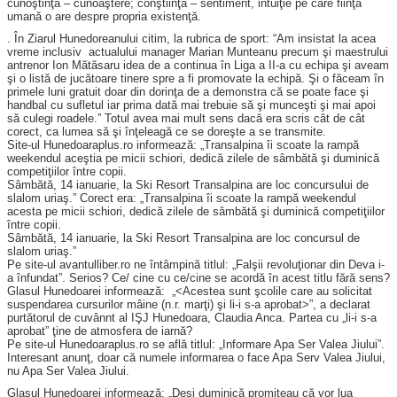
cunoştinţă – cunoaştere; conştiinţă – sentiment, intuiţie pe care fiinţa
umană o are despre propria existenţă.
. În Ziarul Hunedoreanului citim, la rubrica de sport: “Am insistat la acea
vreme inclusiv actualului manager Marian Munteanu precum şi maestrului
antrenor Ion Mătăsaru idea de a continua în Liga a II-a cu echipa şi aveam
şi o listă de jucătoare tinere spre a fi promovate la echipă. Şi o făceam în
primele luni gratuit doar din dorinţa de a demonstra că se poate face şi
handbal cu sufletul iar prima dată mai trebuie să şi munceşti şi mai apoi
să culegi roadele.” Totul avea mai mult sens dacă era scris cât de cât
corect, ca lumea să şi înţeleagă ce se doreşte a se transmite.
Site-ul Hunedoaraplus.ro informează: „Transalpina îi scoate la rampă
weekendul aceştia pe micii schiori, dedică zilele de sâmbătă şi duminică
competiţiilor între copii.
Sâmbătă, 14 ianuarie, la Ski Resort Transalpina are loc concursului de
slalom uriaş.” Corect era: „Transalpina îi scoate la rampă weekendul
acesta pe micii schiori, dedică zilele de sâmbătă şi duminică competiţiilor
între copii.
Sâmbătă, 14 ianuarie, la Ski Resort Transalpina are loc concursul de
slalom uriaş.”
Pe site-ul avantulliber.ro ne întâmpină titlul: „Falşii revoluţionar din Deva i-
a înfundat”. Serios? Ce/ cine cu ce/cine se acordă în acest titlu fără sens?
Glasul Hunedoarei informează: „<Acestea sunt şcolile care au solicitat
suspendarea cursurilor mâine (n.r. marţi) şi li-i s-a aprobat>”, a declarat
purtătorul de cuvânnt al IŞJ Hunedoara, Claudia Anca. Partea cu „li-i s-a
aprobat” ţine de atmosfera de iarnă?
Pe site-ul Hunedoaraplus.ro se află titlul: „Informare Apa Ser Valea Jiului”.
Interesant anunţ, doar că numele informarea o face Apa Serv Valea Jiului,
nu Apa Ser Valea Jiului.
Glasul Hunedoarei informează: „Deşi duminică promiteau că vor lua