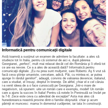
Informatică pentru comunicaţii digitale
Astă toamnă a susţinut un examen de admitere la facultate: a ales să
studieze tot în Italia, pentru că sistemul de aici e, după părerea
Georgianei, „perfect”, mult mai relaxat decât cel din România şi îi oferă tot
ce are ea nevoie. Ce a a ales de această dată? Informatică pentru
comunicaţii digitale. „Eu nu prea sunt mulţumit, sare Roberto. Aş fi vrut să
facă ceva ştiinţe umaniste, cercetare, adică. Păi, cu mintea ei, ar putea
ajunge în rândul geniilor!”, adaugă, convins de valoarea devencei, italianul,
care a studiat, el însuşi, dreptul în tinereţe. De altfel, chiar el e cel căruia
i-a venit ideea de a o face cunoscută pe Georgiana: „Într-o mare de
negativism, să spunem: uite un român care e exemplu, model! Un român
care a ajuns la succes în Italia! Pentru că notele în Peninsulă se învârt pe
la 7-8. Zece este ceva cu adevărat de excepţie!” Asta mai ales că
hunedoreanca noastră provine dintr-o familie obişnuită: chiar şi acum
părinţii ei muncesc: mama în domeniul curăţeniei, iar tata în construcţii.