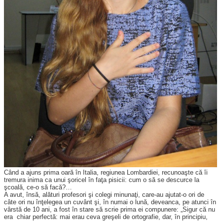
Când a ajuns prima oară în Italia, regiunea Lombardiei, recunoaşte că îi
tremura inima ca unui şoricel în faţa pisicii: cum o să se descurce la
şcoală, ce-o să facă?…
A avut, însă, alături profesori şi colegi minunaţi, care-au ajutat-o ori de
câte ori nu înţelegea un cuvânt şi, în numai o lună, deveanca, pe atunci în
vârstă de 10 ani, a fost în stare să scrie prima ei compunere: „Sigur că nu
era chiar perfectă: mai erau ceva greşeli de ortografie, dar, în principiu,