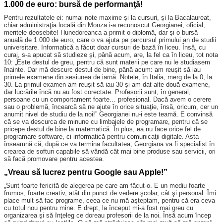
1.000 de euro: bursă de performanţă!
Pentru rezultatele ei: numai note maxime şi la cursuri, şi la Bacalaureat,
chiar administraţia locală din Monza i-a recunoscut Georgianei, oficial,
meritele deosebite! Hunedoreanca a primit o diplomă, dar şi o bursă
anuală de 1.000 de euro, care o va ajuta pe parcursul primului an de studii
universitare. Informatică a făcut doar cursuri de bază în liceu. Însă, cu
curaj, s-a apucat să studieze şi, până acum, are, la fel ca în liceu, tot nota
10: „Este destul de greu, pentru că sunt materii pe care nu le studiasem
înainte. Dar mă descurc destul de bine, până acum: am reuşit să iau
primele examene din sesiunea de iarnă. Notele, în Italia, merg de la 0, la
30. La primul examen am reuşit să iau 30 şi am dat alte două examene,
dar lucrările încă nu au fost corectate. Profesorii sunt, în general,
persoane cu un comportament foarte… profesional. Dacă avem o cerere
sau o problemă, încearcă să ne ajute în orice situaţie, însă, oricum, cer un
anumit nivel de studiu de la noi!” Georgianei nu-i este teamă. E convinsă
că se va descurca de minune cu limbajele de programare, pentru că se
pricepe destul de bine la matematică. În plus, ea nu face orice fel de
programare software, ci informatică pentru comunicaţii digitale. Asta
înseamnă că, după ce va termina facultatea, Georgiana va fi specialist în
crearea de softuri capabile să vândă cât mai bine produse sau servicii, ori
să facă promovare pentru acestea.
„Vreau să lucrez pentru Google sau Apple!”
„Sunt foarte fericită de alegerea pe care am făcut-o. E un mediu foarte
frumos, foarte creativ, atât din punct de vedere şcolar, cât şi personal. Îmi
place mult să fac programe, ceea ce nu mă aşteptam, pentru că era ceva
cu totul nou pentru mine. E drept, la început mi-a fost mai greu cu
organizarea şi să înţeleg ce doreau profesorii de la noi. Însă acum încep