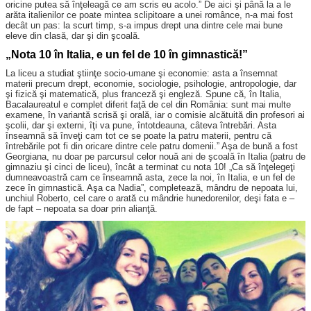
oricine putea să înţeleagă ce am scris eu acolo.” De aici şi până la a le
arăta italienilor ce poate mintea sclipitoare a unei românce, n-a mai fost
decât un pas: la scurt timp, s-a impus drept una dintre cele mai bune
eleve din clasă, dar şi din şcoală.
„Nota 10 în Italia, e un fel de 10 în gimnastică!”
La liceu a studiat ştiinţe socio-umane şi economie: asta a însemnat
materii precum drept, economie, sociologie, psihologie, antropologie, dar
şi fizică şi matematică, plus franceză şi engleză. Spune că, în Italia,
Bacalaureatul e complet diferit faţă de cel din România: sunt mai multe
examene, în variantă scrisă şi orală, iar o comisie alcătuită din profesori ai
şcolii, dar şi externi, îţi va pune, întotdeauna, câteva întrebări. Asta
înseamnă să înveţi cam tot ce se poate la patru materii, pentru că
întrebările pot fi din oricare dintre cele patru domenii.” Aşa de bună a fost
Georgiana, nu doar pe parcursul celor nouă ani de şcoală în Italia (patru de
gimnaziu şi cinci de liceu), încât a terminat cu nota 10! „Ca să înţelegeţi
dumneavoastră cam ce înseamnă asta, zece la noi, în Italia, e un fel de
zece în gimnastică. Aşa ca Nadia”, completează, mândru de nepoata lui,
unchiul Roberto, cel care o arată cu mândrie hunedorenilor, deşi fata e –
de fapt – nepoata sa doar prin alianţă.