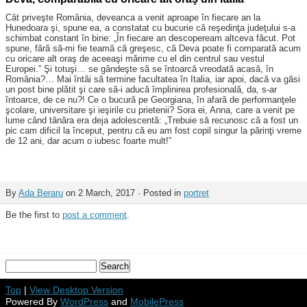
Cât priveşte România, deveanca a venit aproape în fiecare an la
Hunedoara şi, spune ea, a constatat cu bucurie că reşedinţa judeţului s-a
schimbat constant în bine: „În fiecare an descopeream altceva făcut. Pot
spune, fără să-mi fie teamă că greşesc, că Deva poate fi comparată acum
cu oricare alt oraş de aceeaşi mărime cu el din centrul sau vestul
Europei.” Şi totuşi… se gândeşte să se întoarcă vreodată acasă, în
România?… Mai întâi să termine facultatea în Italia, iar apoi, dacă va găsi
un post bine plătit şi care să-i aducă împlinirea profesională, da, s-ar
întoarce, de ce nu?! Ce o bucură pe Georgiana, în afară de performanţele
şcolare, universitare şi ieşirile cu prietenii? Sora ei, Anna, care a venit pe
lume când tânăra era deja adolescentă: „Trebuie să recunosc că a fost un
pic cam dificil la început, pentru că eu am fost copil singur la părinţi vreme
de 12 ani, dar acum o iubesc foarte mult!”
By
Ada Beraru
on 2 March, 2017 · Posted in
portret
Be the first to
post a comment
.
Top
|
View Desktop Version
Powered By
WordPress
and
MobilePress