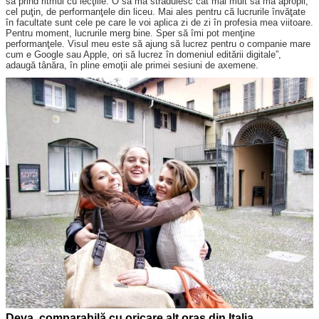
să prind ritmul cu lecţiile. O să mă străduiesc cât mai mult să mă apropii,
cel puţin, de performanţele din liceu. Mai ales pentru că lucrurile învăţate
în facultate sunt cele pe care le voi aplica zi de zi în profesia mea viitoare.
Pentru moment, lucrurile merg bine. Sper să îmi pot menţine
performanţele. Visul meu este să ajung să lucrez pentru o companie mare
cum e Google sau Apple, ori să lucrez în domeniul editării digitale”,
adaugă tânăra, în pline emoţii ale primei sesiuni de axemene.
Deva, comparabilă cu oricare alt oraş din Italia