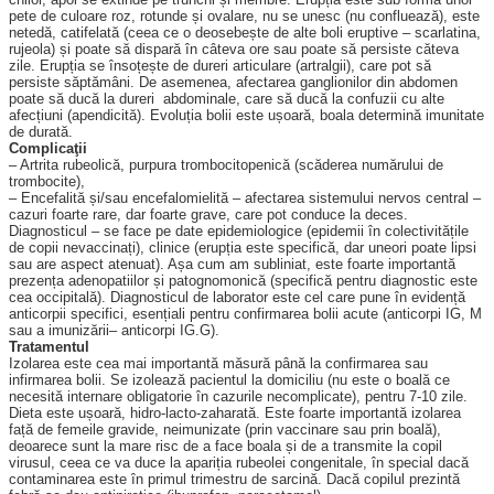
pete de culoare roz, rotunde și ovalare, nu se unesc (nu confluează), este
netedă, catifelată (ceea ce o deosebește de alte boli eruptive – scarlatina,
rujeola) și poate să dispară în câteva ore sau poate să persiste căteva
zile. Erupția se însoțește de dureri articulare (artralgii), care pot să
persiste săptămâni. De ase­menea, afectarea ganglionilor din abdomen
poate să ducă la dureri abdominale, care să ducă la confuzii cu alte
afecțiuni (apendicită). Evoluția bolii este ușoară, boala determină imu­nitate
de durată.
Complicaţii
– Artrita rubeolică, purpura trombocitopenică (scăderea numărului de
trombocite),
– Encefalită și/sau ence­falomielită – afectarea sistemului nervos central –
cazuri foarte rare, dar foarte grave, care pot conduce la deces.
Diagnosticul – se face pe date epidemiologice (epidemii în colectivitățile
de copii nevac­cinați), clinice (erupția este specifică, dar uneori poate lipsi
sau are aspect atenuat). Așa cum am subliniat, este foarte importantă
prezența adeno­pa­tiilor și patognomonică (spec­i­fică pentru diagnostic este
cea occipitală). Diagnosticul de la­borator este cel care pune în evidență
anticorpii specifici, esen­țiali pentru confirmarea bolii acute (anticorpi IG, M
sau a imunizării– anticorpi IG.G).
Tratamentul
Izolarea este cea mai importantă măsură până la confirmarea sau
infirmarea bolii. Se izolează pacientul la domiciliu (nu este o boală ce
necesită internare obligatorie în cazurile necomplicate), pentru 7-10 zile.
Dieta este ușoară, hidro-lacto-zaharată. Este foarte importantă izolarea
față de femeile gravide, neimunizate (prin vaccinare sau prin boală),
deoarece sunt la mare risc de a face boala și de a transmite la copil
virusul, ceea ce va duce la apariția rubeolei congenitale, în special dacă
contaminarea este în primul trimestru de sarcină. Dacă copilul prezintă