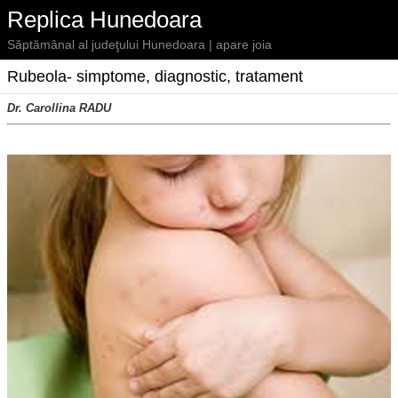
Replica Hunedoara
Săptămânal al judeţului Hunedoara | apare joia
Rubeola- simptome, diagnostic, tratament
Dr. Carollina RADU