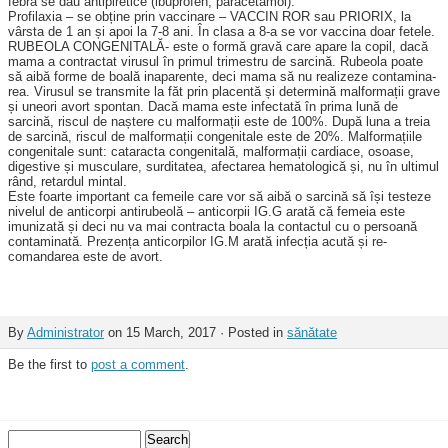
febră se dau antipiretice (ibupro­fen, pa­ra­cetamol).
Profilaxia – se obține prin vaccinare – VACCIN ROR sau PRIORIX, la
vârsta de 1 an și apoi la 7-8 ani. În clasa a 8-a se vor vaccina doar fetele.
RUBEOLA CONGENITALĂ- este o formă gravă care apare la copil, dacă
mama a contractat virusul în primul trimestru de sarcină. Rubeola poate
să aibă forme de boală inaparente, deci mama să nu realizeze contamina­
rea. Virusul se transmite la făt prin placentă și determină malfor­mații grave
și uneori avort spontan. Dacă mama este infectată în prima lună de
sarcină, riscul de naștere cu malformații este de 100%. După luna a treia
de sarcină, riscul de malformații congenitale este de 20%. Malformațiile
congenitale sunt: cataracta congenitală, mal­formații cardiace, osoase,
diges­tive și musculare, surditatea, afectarea hematologică și, nu în ultimul
rând, retardul mintal.
Este foarte important ca femeile care vor să aibă o sarcină să își testeze
nivelul de anticorpi antirubeolă – anticorpii IG.G arată că femeia este
imunizată și deci nu va mai contracta boala la contactul cu o persoană
con­taminată. Prezența anticorpilor IG.M arată infecția acută și re­
comandarea este de avort.
By
Administrator
on 15 March, 2017 · Posted in
sănătate
Be the first to
post a comment
.