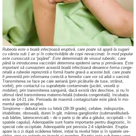
Rubeola este o boală infec­țioasă eruptivă, care poate să apară la sugarii
cu vârsta sub 1 an și în colectivitățile de copii nevaccinați. În mod popular
este cunoscută ca “pojărel”. Este determinată de virusul rubeolic, care
până la intro­ducerea vac­cinării determina epidemii iarna și primăvara. Este
important să cunoaștem această boală infec­țioasă deoa­rece forma conge­
nitală a ru­be­o­lei reprezintă o formă foarte gravă a acestei boli, care poate
fi prevenită prin informarea corectă a femeilor care vor să aibă o sarcină.
Transmiterea se face pe cale aeriană (prin picăturile de tuse, strănut,
vorbit), prin contactul cu suprafețele contaminate (jucării, veselă și
mobilier), prin transmiterea sanguină, dacă există răni deschise, și nu în
ultimul rând transmiterea ma­ter­no-fetală (rubeola conge­nitală). Incubația
este de 14-21 zile. Perioada de maximă con­tagiozitate este până în mo­
mentul apariției erupției.
Simptome – debutul este cu febră (38-39 grade), cefalee, indispoziție,
iritabilitate, obo­seală, dureri în gât, mărirea ganglionilor (submandibulară-
sub bărbie, laterocervicală – de o parte și de alta a gâtului, occipitală – în
spatele capului). Adenopatiile sunt foarte importante pentru diagnostic, în
special cele occipitale. Ade­nopatiile pot persista 2-4 săp­tămâni. Erupția
apare la o zi după scăderea febrei, inițial la nivelul feței și în spatele ure­
chilor, apoi se extinde pe trunchi și membre. Erupția este sub forma unor