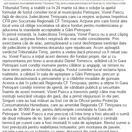
Tribunalul Timiş a stabilit ca în 24 martie să dea o soluţie la apelul
formulat de fostul consilier local al municipiului Petroşani, Viorel Pascu,
faţă de decizia Judecătoriei Timi­şoara care i-a respins acţiunea împotriva
CFR prin Sucursala Regională CF Timişoara. Acţiune prin care fostul ales
local vrea să oblige societatea să aloce fonduri pentru moderni­zarea şi
aducerea la standarde acceptabile a Gării Petroşani.
În primă instanţă, la Judecătoria Timişoara, Viorel Pascu nu a avut câştig
de cauză, acţiunea fiindu-i respinsă din mai multe considerente. Prin
exercitarea căii de atac, petroşăneanul a cerut desfiinţarea sentinţei date
de judecătorie şi trimiterea dosarului spre rejudecare. Acum aşteaptă
verdictul Tribunalului Timiş, pentru a vedea dacă procesul va fi reluat sau
nu. Viorel Pascu a iniţiat acest demers din fonduri proprii, dar şi cu
reprezentarea pro bono a avocatului Daniel Tomescu, arătând că în Gara
Petroşani sunt condiţii inumane pentru călători şi angajaţi, iar nimeni nu
face nimic pentru a schimba situaţia. Fostul consilier local reclama lipsa
toaletelor, a căldurii în sala de aşteptare a Gării Petroşani, precum şi
starea dezastruoasă a persoanelor şi a clădirilor invadate de gunoaie.
Acesta a dat în judecată Regionala CF Timişoara, pentru a obţine în Gara
Petroşani condiţii minime de igienă, de sănătate publică şi securitate.
Înainte de acest moment, Viorel Pascu a transmis petiţii către mai multe
instituţii sesizând situaţia din gară, dar a primit răspunsuri în doi peri.
Singurii care au luat măsuri au fost cei de la Oficiul pentru Protecţia
Consumatorului Hunedoara, care au amendat Regionala CF Timişoara cu
suma de 30.000 de lei, pentru deficienţele constatate la Gara din
Petroşani. Viorel Pascu a mai precizat că între timp a fost alocată o sumă
de două milioane de lei, bani din care a fost achiziţionată o centrală
termică pe curent care a fost montată în sala de aşteptare. Restul sumei a
fost prevăzută pentru reabilitarea trotuarelor, prin montarea de pavele,
situaţie care nu va schimba cu nimic dezastrul din gară privind lipsa