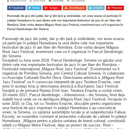
Pasionaţii de jazz din judeţ, dar şi din ţară şi străinătate, vor avea ocazia
să participe în judeţul Hunedoara la unul dintre cele mai importante
festivaluri de jazz în aer liber din România. Este vorba despre Măgura
Root Jazz Festival, eveniment care va fi organizat în Parcul Dendrologic
din Simeria.
Începând cu luna iunie 2018, Parcul Dendrologic Simeria va găzdui unul
dintre cele mai importante festivaluri de jazz în aer liber din România –
Festivalul internaţional „Măgura Root Jazz Festival”. Evenimentul va fi
organizat de Primăria Simeria, prin Centrul Cultural Simeria, în colaborare
cu Asociaţia Culturală DevArt Deva. Directoarea artistică a „Măgura Root
Jazz Festival” va fi cunoscuta interpretă de jazz Teodora Enache, care
este în acelaşi timp şi directoarea artistică a Bucharest Jazz Festival.
Însoţită şi de primarul Rişteiu Emil Ioan, Teodora Enache a vizitat vineri,
10 martie 2017, Parcul dendrologic – Arboretumul – din Simeria, fiind deja
stabilit locul unde se va desfăşura Măgura Root Jazz Festival. Începute în
iunie 2016, la Cluj, tot cu Teodora Enache, discuţiile pentru organizarea
unui festival de jazz important în judeţul Hunedoara s-au concretizat
vineri, la Simeria, cu sprijinul autorităţilor locale şi al subprefectului Fabius
Kiszely, un susţinător constant al proiectelor culturale de calitate în judeţul
Hunedoara. „Măgura pentru a păstra unitatea de brand cultural, constituită
odată cu Măgura Wave Festival, deja un proiect de succes. Root –