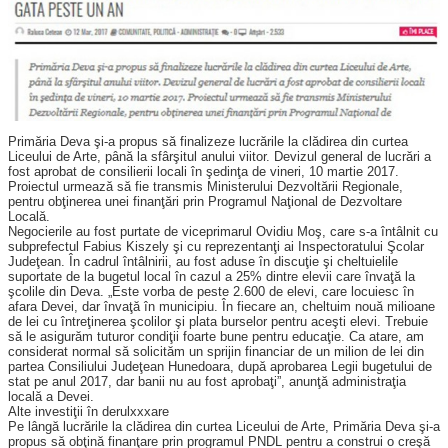
Primăria Deva şi-a propus să finalizeze lucrările la clădirea din curtea
Liceului de Arte, până la sfârşitul anului viitor. Devizul general de lucrări a
fost aprobat de consilierii locali în şedinţa de vineri, 10 martie 2017.
Proiectul urmează să fie transmis Ministerului Dezvoltării Regionale,
pentru obţinerea unei finanţări prin Programul Naţional de Dezvoltare
Locală.
Negocierile au fost purtate de viceprimarul Ovidiu Moş, care s-a întâlnit cu
subprefectul Fabius Kiszely şi cu reprezentanţi ai Inspectoratului Şcolar
Judeţean. În cadrul întâlnirii, au fost aduse în discuţie şi cheltuielile
suportate de la bugetul local în cazul a 25% dintre elevii care învaţă la
şcolile din Deva. „Este vorba de peste 2.600 de elevi, care locuiesc în
afara Devei, dar învaţă în municipiu. În fiecare an, cheltuim nouă milioane
de lei cu întreţinerea şcolilor şi plata burselor pentru aceşti elevi. Trebuie
să le asigurăm tuturor condiţii foarte bune pentru educaţie. Ca atare, am
considerat normal să solicităm un sprijin financiar de un milion de lei din
partea Consiliului Judeţean Hunedoara, după aprobarea Legii bugetului de
stat pe anul 2017, dar banii nu au fost aprobaţi”, anunţă administraţia
locală a Devei.
Alte investiţii în derulxxxare
Pe lângă lucrările la clădirea din curtea Liceului de Arte, Primăria Deva şi-a
propus să obţină finanţare prin programul PNDL pentru a construi o creşă