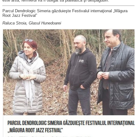
este arsă, fermierul va fi obligat să plătească şi despăgubiri.
Parcul Dendrologic Simeria găzduieşte Festivalul internaţional „Măgura
Root Jazz Festival”
Raluca Stroia, Glasul Hunedoarei