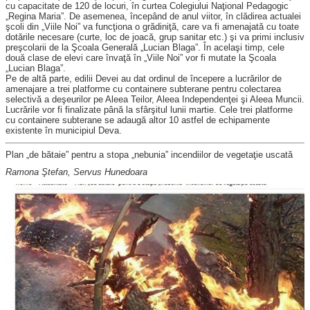
cu capacitate de 120 de locuri, în curtea Colegiului Naţional Pedagogic
„Regina Maria”. De asemenea, începând de anul viitor, în clădirea actualei
şcoli din „Viile Noi” va funcţiona o grădiniţă, care va fi amenajată cu toate
dotările necesare (curte, loc de joacă, grup sanitar etc.) şi va primi inclusiv
preşcolarii de la Şcoala Generală „Lucian Blaga”. În acelaşi timp, cele
două clase de elevi care învaţă în „Viile Noi” vor fi mutate la Şcoala
„Lucian Blaga”.
Pe de altă parte, edilii Devei au dat ordinul de începere a lucrărilor de
amenajare a trei platforme cu containere subtera­ne pentru colectarea
selectivă a deşeurilor pe Aleea Teilor, Aleea Independenţei şi Aleea Muncii.
Lucrările vor fi finali­zate până la sfârşitul lunii martie. Cele trei platforme
cu containere subterane se adaugă altor 10 astfel de echipamente
existente în municipiul Deva.
Plan „de bătaie” pentru a stopa „nebu­nia” incendiilor de vegetaţie uscată
Ramona Ştefan, Servus Hunedoara