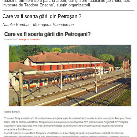
rădăcini, trimitere spre parc şi arbori, dar şi spre rădăcinile jazz-ului, des
invocate de Teodora Enache”, susţin organizatorii.
Care va fi soarta gării din Petroşani?
Natalia Bumbac, Mesagerul Hunedorean