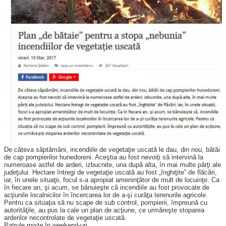
De câteva săptămâni, incendiile de vegetaţie uscată le dau, din nou, bătăi
de cap pompierilor hunedoreni. Aceştia au fost nevoiţi să intervină la
numeroase astfel de arderi, izbucnite, una după alta, în mai multe părţi ale
judeţului. Hectare întregi de vegetaţie uscată au fost „înghiţite” de flăcări,
iar, în unele situaţii, focul s-a apropiat ameninţător de mult de locuinţe. Ca
în fiecare an, şi acum, se bănuieşte că incendiile au fost provocate de
acţiunile localnicilor în încercarea lor de a-şi curăţa terenurile agricole.
Pentru ca situaţia să nu scape de sub control, pompierii, împreună cu
autorităţile, au pus la cale un plan de acţiune, ce urmăreşte stoparea
arderilor necontrolate de vegetaţie uscată.
Patrule mixte în weekend-uri