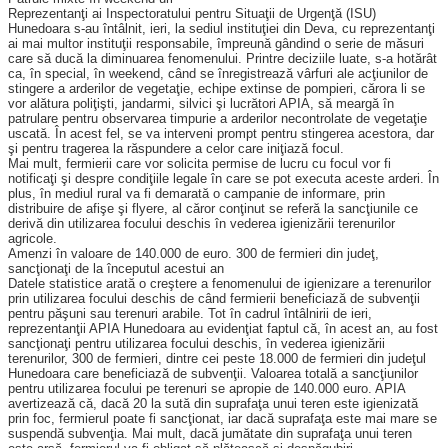
Reprezentanţi ai Inspectoratului pentru Situaţii de Urgenţă (ISU)
Hunedoara s-au întâlnit, ieri, la sediul instituţiei din Deva, cu reprezentanţi
ai mai multor instituţii responsabile, împreună gândind o serie de măsuri
care să ducă la dimi­nuarea fenomenului. Printre deciziile luate, s-a hotărât
ca, în special, în weekend, când se înregistrează vârfuri ale acţiunilor de
stingere a arderilor de vegetaţie, echipe extinse de pompieri, cărora li se
vor alătura poliţişti, jandarmi, silvici şi lucrători APIA, să meargă în
patrulare pentru observarea timpurie a arderilor necontrolate de vegetaţie
uscată. În acest fel, se va interveni prompt pentru stingerea acestora, dar
şi pentru tragerea la răspundere a celor care iniţiază focul.
Mai mult, fermierii care vor solicita permise de lucru cu focul vor fi
notificaţi şi despre condiţiile legale în care se pot executa aceste arderi. În
plus, în mediul rural va fi demarată o campanie de informare, prin
distribuire de afişe şi flyere, al căror conţinut se referă la sancţiunile ce
derivă din utilizarea focului deschis în vederea igienizării terenurilor
agricole.
Amenzi în valoare de 140.000 de euro. 300 de fermieri din judeţ,
sancţionaţi de la începutul acestui an
Datele statistice arată o creştere a fenomenului de igienizare a terenurilor
prin utilizarea focului deschis de când fermierii beneficiază de subvenţii
pentru păşuni sau terenuri arabile. Tot în cadrul întâlnirii de ieri,
reprezentanţii APIA Hunedoara au evidenţiat faptul că, în acest an, au fost
sancţionaţi pentru utilizarea focului deschis, în vederea igienizării
terenurilor, 300 de fermieri, dintre cei peste 18.000 de fermieri din judeţul
Hunedoara care beneficiază de subvenţii. Valoarea totală a sancţiunilor
pentru utilizarea focului pe terenuri se apropie de 140.000 euro. APIA
avertizează că, dacă 20 la sută din suprafaţa unui teren este igienizată
prin foc, fermierul poate fi sancţionat, iar dacă suprafaţa este mai mare se
suspendă subvenţia. Mai mult, dacă jumătate din suprafaţa unui teren