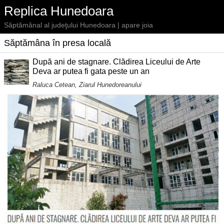
Replica Hunedoara
Săptămânal al judeţului Hunedoara | apare joia
Săptămâna în presa locală
După ani de stagnare. Clădirea Liceului de Arte
Deva ar putea fi gata peste un an
Raluca Cetean, Ziarul Hunedoreanului