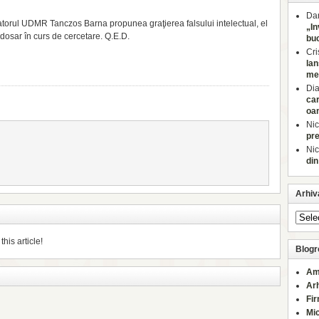
Dan
orul UDMR Tanczos Barna propunea graţierea falsului intelectual, el
„In
n dosar în curs de cercetare. Q.E.D.
buc
Cri
lan
med
Di
car
oa
Nic
pre
Nic
din
Arhiv
his article!
Blogro
Am
Ar
Fi
Mi