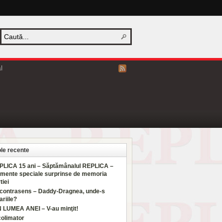
l
ole recente
PLICA 15 ani – Săptămânalul REPLICA –
mente speciale surprinse de memoria
tiei
 contrasens – Daddy-Dragnea, unde-s
ariile?
N LUMEA ANEI – V-au minţit!
colimator