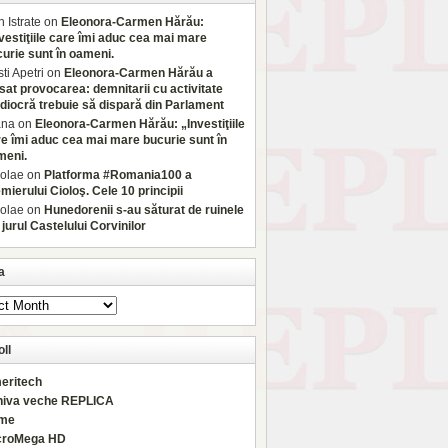
 Istrate
on
Eleonora-Carmen Hărău:
vestiţiile care îmi aduc cea mai mare
urie sunt în oameni.
sti Apetri
on
Eleonora-Carmen Hărău a
sat provocarea: demnitarii cu activitate
iocră trebuie să dispară din Parlament
ana
on
Eleonora-Carmen Hărău: „Investiţiile
e îmi aduc cea mai mare bucurie sunt în
meni.
olae
on
Platforma #Romania100 a
mierului Cioloş. Cele 10 principii
olae
on
Hunedorenii s-au săturat de ruinele
 jurul Castelului Corvinilor
a
ll
eritech
hiva veche REPLICA
rme
croMega HD