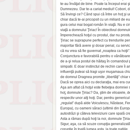
te-au învăţat de bine. Poate la început erai ş
Dumnezeu. Dar te-a cariat mediul! Cobori, dar 
Să învingi ce? Când spui că între un hoţ şi un
chiar dacă te-ai pricopsit cu un miliard de e
gura celui mai bogat român în viaţă. Nu e ci
viaţă a domnului Ţiriac! În obiectivul dom­nu
împerechează hoţul cu prostul, dar nu prostu
Ţiriac se suprapune perfect cu trendurile pen
majoritar fără avere şi dosar penal, cu servi
că nu vrea să fie guvernat „noaptea ca hoţii”
Conjunctura e favorabilă pentru o vânătoare a 
de a-şi relua postul de hăitaş în comandoul 
simpatii. E doar instinctul de rechin care îi
influenţă puteai să tragi uşor muşamaua chia
de domnul Dragnea promite „libertăţi” chiar 
Dacă se oprea aici cu declaraţia, mai era c
Aşa am aflat că hoţul este flebeţea domnie
hoţ, domnule Ţiriac? Da, ştim de viloaiele, de 
respectiv unor alţi hoţi. Dar, pentru generi
„regulat” după alde Voiculescu, Năstase, Fe
Europa), cu oameni săraci (ultimii din Europa 
autostrăzi şi câteva televiziuni care spală cr
Asta a rămas după hoţi la noi, domnule Ţiriac
Sigur, aşa, ca să scuze corupţia generalizată 
corupţie în toată lumea asta, la toate naţiile.