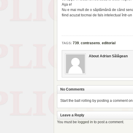
Aşa e!
Nu e mai mult de o săptămână de când senat
fiind acuzat tocmai de fals intelectual într-u
739
,
contrasens
,
editorial
TAGS:
About Adrian Sălăgean
No Comments
Start the ball rolling by posting a comment on t
Leave a Reply
You must be
logged in
to post a comment.