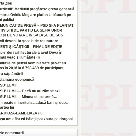
fa Zilei
rdienii” Mediului pregătesc greva generală
marul Ovidiu Moş are plafon la băutură pe
i publici
MUNICAT DE PRESĂ – PSD ŞI-A PLANTAT
TIVIŞTII DE PARTID LA ŞEFIA UNOR
CŢII DE VOTARE ÎN SĂLAŞU DE SUS
vii deveni, la şcoala de restaurare
TEŞTI ŞI CÂŞTIGI! – FINAL DE EDIŢIE
pierderi arhitecturale a avut Deva în
imul veac şi jumătate (I)
durile de pensii administrate privat au
ns în 2016 la 6.798.439 de participanţi
ra săptămânii
ptămâna economică
SU’ LUMII
SU’ LUMII — Dacă nu aţi zâmbit azi…
SU’ LUMII — Mintea de pe urmă…
 poate mineritul să aducă bani şi după
rtea lui
ARDIOZA-LAMBLIAZA (II)
aşa am aflat că băieţii pot zbura pe dragoni
ele comentarii