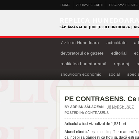
HOME
ARHIVA PE EDIŢII
RECLAMĂ PE SITE
REPLICA HUNEDOAR
SĂPTĂMÂNAL AL JUDEŢULUI HUNEDOARA | AP
7 zile în Hunedoara
actualitate
ad
devoratorul de gazete
editorial
ec
realitatea hunedoreană
reportaj
showroom economic
social
specia
PE CONTRASENS. Ce ră
BY
ADRIAN SĂLĂGEAN
–
15 MARCH, 2017
POSTED IN:
CONTRASENS
Articolul a fost vizualizat de 1,531 ori
Atunci când trăieşti mult timp într-o anumită 
că începi să gândeşti ca hoţii şi, dacă eşti s