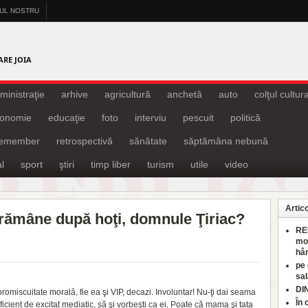
-UL NOSTRU
A
ARE JOIA
ministraţie
arhive
agricultură
anchetă
auto
colţul cultura
onomie
educaţie
foto
interviu
pescuit
politică
remember
retrospectivă
sănătate
săptămâna nebună
l
sport
ştiri
timp liber
turism
utile
video
Artic
mâne după hoţi, domnule Ţiriac?
RE
mo
hâr
pe
sal
DI
promiscuitate morală, fie ea şi VIP, decazi. Involuntar! Nu-ţi dai seama
În 
uficient de excitat mediatic, să şi vorbeşti ca ei. Poate că mama şi tata