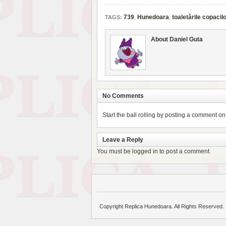
739
,
Hunedoara
,
toaletările copacil
TAGS:
About Daniel Guta
No Comments
Start the ball rolling by posting a comment on t
Leave a Reply
You must be
logged in
to post a comment.
Copyright Replica Hunedoara. All Rights Reserved.