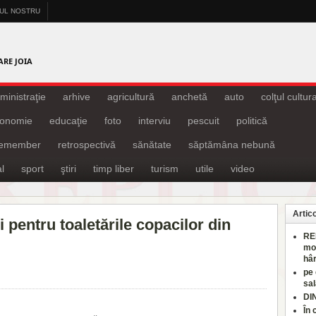
-UL NOSTRU
A
ARE JOIA
ministraţie
arhive
agricultură
anchetă
auto
colţul cultura
onomie
educaţie
foto
interviu
pescuit
politică
remember
retrospectivă
sănătate
săptămâna nebună
l
sport
ştiri
timp liber
turism
utile
video
Artic
i pentru toaletările copacilor din
RE
mo
hâr
pe
sal
DI
În 