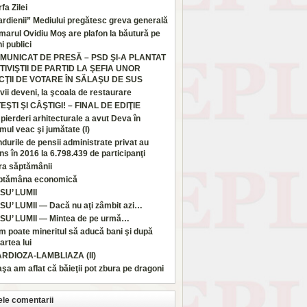
fa Zilei
rdienii” Mediului pregătesc greva generală
marul Ovidiu Moş are plafon la băutură pe
i publici
MUNICAT DE PRESĂ – PSD ŞI-A PLANTAT
TIVIŞTII DE PARTID LA ŞEFIA UNOR
CŢII DE VOTARE ÎN SĂLAŞU DE SUS
vii deveni, la şcoala de restaurare
TEŞTI ŞI CÂŞTIGI! – FINAL DE EDIŢIE
pierderi arhitecturale a avut Deva în
imul veac şi jumătate (I)
durile de pensii administrate privat au
ns în 2016 la 6.798.439 de participanţi
ra săptămânii
ptămâna economică
SU’ LUMII
SU’ LUMII — Dacă nu aţi zâmbit azi…
SU’ LUMII — Mintea de pe urmă…
 poate mineritul să aducă bani şi după
rtea lui
ARDIOZA-LAMBLIAZA (II)
aşa am aflat că băieţii pot zbura pe dragoni
ele comentarii