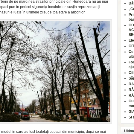
rborii de pe marginea străzilor principale din Hunedoara nu au mai
Bâr
opaci pun în pericol siguranţa localnicilor, susţin reprezen­tanţii
„Ga
urile luate în ultimele zile, de toaletare a arborilor.
Pri
ban
CO
AC
SE
Ele
CI
Ce 
ult
Fon
aju
Cif
Să
RÂ
RÂ
RÂ
Cum
moa
GI
Şi 
Ultim
d modul în care au fost toaletați copacii din municipiu, după ce mai