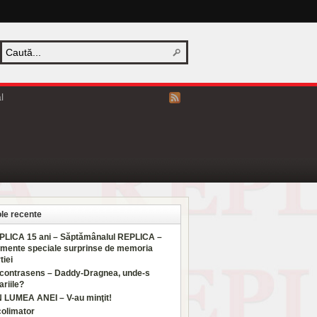
l
ole recente
PLICA 15 ani – Săptămânalul REPLICA –
mente speciale surprinse de memoria
tiei
 contrasens – Daddy-Dragnea, unde-s
ariile?
N LUMEA ANEI – V-au minţit!
colimator