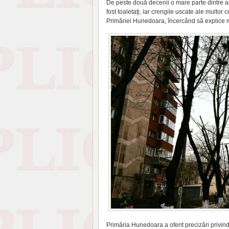
De peste două decenii o mare parte dintre a
fost toaletaţi, iar crengile uscate ale multor c
Primăriei Hunedoara, încercând să explice măs
Primăria Hunedoara a oferit pre­cizări privin