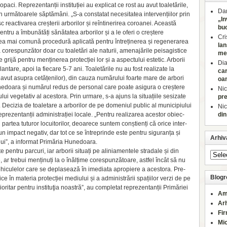
opaci. Reprezentanții in­stituției au explicat ce rost au avut toaletările,
Dan
n următoarele săptămâni. „S-a constatat necesitatea intervențiilor prin
„In
 reactivarea creșterii arborilor și reîntinerirea coroanei. Această
buc
ntru a îm­bunătăți sănătatea arborilor și a le oferi o creștere
Cri
 cea mai comună pro­cedură aplicată pentru întreținerea și regenerarea
lan
ă corespunzător doar cu toaletări ale naturii, amenajările peisagistice
med
 grijă pentru menținerea protecției lor și a aspectului estetic. Arborii
Di
antare, apoi la fiecare 5-7 ani. Toaletările nu au fost realizate la
car
 avut asupra cetă­țenilor), din cauza numărului foarte mare de arbori
oa
unedoara și numărul redus de personal care poate asigura o creștere
Nic
ui vegetativ al acestora. Prin urmare, s-a ajuns la situațiile sesizate
pre
 Decizia de toaletare a arborilor de pe domeniul public al municipiului
Nic
eprezentanții administrației locale. „Pentru realizarea acestor obiec­
din
artea tuturor lo­cuitorilor, deoa­rece suntem conștienți că orice inter­
n impact negativ, dar tot ce se întreprinde este pentru siguranța și
Arhiv
lui”, a informat Primăria Hunedoara.
e pentru parcuri, iar arborii situați pe aliniamentele stradale și din
, ar trebui menținuți la o înăl­țime corespunzătoare, astfel încât să nu
vehiculelor care se deplasează în imediata apropiere a acestora. Pre­
Blogro
ce în materia protecției mediului și a administrării spațiilor verzi de pe
ritar pentru instituţia noas­tră”, au completat reprezentanții Pri­măriei
Am
Ar
Fi
Mi