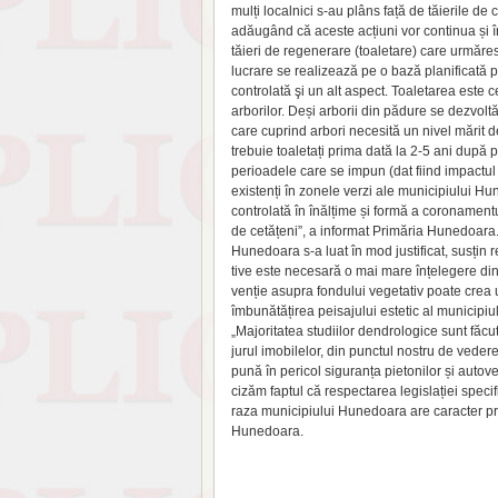
mulți localnici s-au plâns față de tăierile de c
adăugând că aceste acțiuni vor continua și î
tăieri de regenerare (toaletare) care urmăresc
lucrare se realizează pe o bază planificată pe
controlată şi un alt aspect. Toaletarea este
arborilor. Deși arborii din pădure se dezvolt
care cuprind arbori nece­sită un nivel mărit de
trebuie toaletați prima dată la 2-5 ani după pl
perioadele care se impun (dat fiind impactul
existenți în zonele verzi ale municipiului H
controlată în înălțime și formă a coronamentul
de cetățeni”, a informat Pri­măria Hunedoara.
Hunedoara s-a luat în mod justificat, susțin r
tive este necesară o mai mare înțelegere din p
venție asupra fondului vegetativ poate crea u
îmbunătățirea peisajului estetic al municipiu
„Majoritatea studiilor dendrologice sunt făcut
jurul imobilelor, din punctul nostru de vedere
pună în pericol siguranța pietonilor și auto
cizăm faptul că respectarea legislației specifi
raza municipiului Hunedoara are ca­racter prio
Hunedoara.