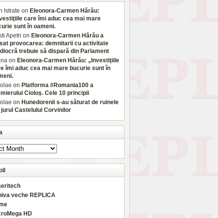
 Istrate
on
Eleonora-Carmen Hărău:
vestiţiile care îmi aduc cea mai mare
urie sunt în oameni.
sti Apetri
on
Eleonora-Carmen Hărău a
sat provocarea: demnitarii cu activitate
iocră trebuie să dispară din Parlament
ana
on
Eleonora-Carmen Hărău: „Investiţiile
e îmi aduc cea mai mare bucurie sunt în
meni.
olae
on
Platforma #Romania100 a
mierului Cioloş. Cele 10 principii
olae
on
Hunedorenii s-au săturat de ruinele
 jurul Castelului Corvinilor
a
ll
eritech
hiva veche REPLICA
rme
croMega HD