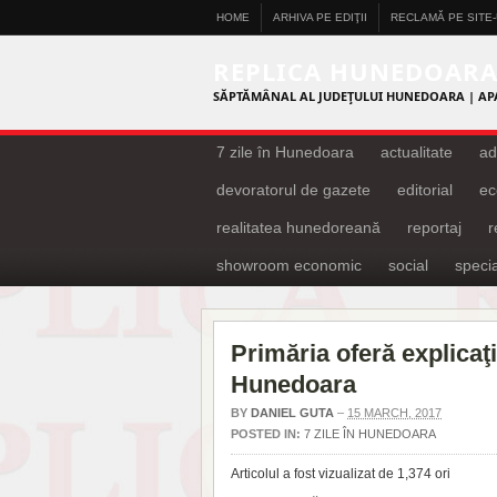
HOME
ARHIVA PE EDIŢII
RECLAMĂ PE SITE
REPLICA HUNEDOAR
SĂPTĂMÂNAL AL JUDEŢULUI HUNEDOARA | AP
7 zile în Hunedoara
actualitate
ad
devoratorul de gazete
editorial
ec
realitatea hunedoreană
reportaj
showroom economic
social
specia
Primăria oferă explicaţi
Hunedoara
BY
DANIEL GUTA
–
15 MARCH, 2017
POSTED IN:
7 ZILE ÎN HUNEDOARA
Articolul a fost vizualizat de 1,374 ori