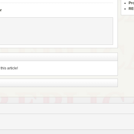
Pr
RE
or
his article!