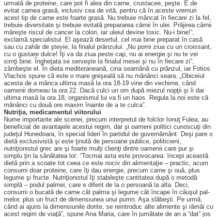
urmată de proteine, care pot fi alea din carne, crustacee, peşte. E de
evitat carnea grasă, inclusiv cea de vită, pentru că în aceste vre­muri
acest tip de carne este foarte gra­să. Nu tre­buie mâncat în fiecare zi la fel,
tre­buie diversitate şi trebuie evitată prepararea cărnii în ulei. Prăjirea cărnii
măreşte riscul de cancer la colon, iar uleiul devine toxic. Nu-i bine!”,
exclamă specialistul. El aşează desertul, cel mai bine preparat în casă
sau cu zahăr de ştevie, la finalul prânzului. „Nu porni ziua cu un croissant,
cu o gustare dulce! Îţi va da ziua peste cap, nu ai energie şi nu te vei
simţi bine. Îngheţata se serveşte la finalul mesei şi nu în fiecare zi”,
zâmbeşte el. În dieta mediteraneană, cina seamănă cu prânzul, iar Fotios
Vlachos spune că este o mare greşeală să nu mănânci seara. „Obiceiul
acesta de a mânca ultima masă la ora 18-19 vine din vechime, când
oamenii domeau la ora 22. Dacă culci un om după miezul nopţii şi îi dai
ultima masă la ora 18, organismul lui va fi un haos. Regula la noi este că
mănânci cu două ore maxim înainte de a te culca”.
Nutriţia, medicamentul viitorului
Nume importante ale scenei, precum interpretul de folclor Ionuţ Fulea, au
beneficiat de avantajele acestui regim, dar şi oameni politici cunoscuţi din
judeţul Hunedoara, în special lideri în partidul de gu­ver­nământ. Deşi pare o
dietă exclusivistă şi este ţinută de persoane publice, politicieni,
nutriţionistul grec are şi foarte mulţi clienţi dintre oamenii care pur şi
simplu ţin la sănătatea lor: “Tocmai asta este provocarea: începi această
dietă prin a scoate tot ceea ce este nociv din alimentaţie – practic, acum
consumi doar proteine, care îţi dau energie, precum carne şi ouă, plus
legume şi fructe. Nutriţionistul îţi stabileşte cantitatea după o metodă
simplă – podul palmei, care e diferit de la o persoană la alta. Deci,
consumi o bucată de carne cât palma şi legume cât încape în căuşul pal­
melor, plus un fruct de dimensiunea unui pumn. Aşa slăbeşti. Pe urmă,
când ai ajuns la dimensiunile dorite, se reintroduc alte alimente şi rămâi cu
acest regim de viaţă”, spune Ana Maria, care în jumătate de an a “dat” jos