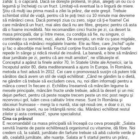
zahăr. E o capcană. Dacă se doreşte proteină, în plus, alegeţi un ou cu o
legumă şi încheiaţi cu un fruct. Limitaţi-vă eventual la o lingură de miere.
Ştiu că mulţi iau prima masă a zilei la prânz, dar este greşit. Trebuie
schimbat stilul de viaţă, pentru că te poţi trezi cu 10 minute mai devreme
să mănânci ceva. Dacă porneşti ziua cu zero, sigur că ţi-e foame! Cei
care mănâncă un fruct, mai ales dacă nu are fibre, greşesc pentru că asta
dă o foame incredibilă. Noi recomandăm cinci fructe pe zi, ca desert la
masa principală, dar şi între mese, cu condiţia să fie, nu singure, ci
combinate cu seminte, nuci, alune. De exemplu, un măr cu şase migdale,
cu condiţia să mănânci migdalele înainte. Ele au fibre, care „închid” uşile
şi fac o absorbţie mai lentă. Fructul conţine fructoză care ajunge foarte
repede în sânge şi ridică nivelul de insulină. La banană, e bine să mănânci
doar jumătate pe zi, pentru că are mult amidon”, ne sfătuieşte el.
Conceptul a apărut la finele anilor 70, în Statele Unite ale Americii, iar la
începutul anilor 80, dieta mediteraneană a ajuns în Europa. În România,
metoda a fost adusă în 2012. Cei care o promovează susţin că putem trăi
sănătos dacă avem un stil de viaţă echilibrat: „Când ne gândim la o dietă,
ne gândim că trebuie să excludem ceva, nu, noi dăm informaţii pentru a
mânca corect în fiecare zi. Echilibru înseamnă că mâncăm legume la
mesele principale, mâncăm fructe unde trebuie, adică la desert şi un mic
dejun perfect, pentru că peste noapte trecem peste un mic post negru şi
rezervoru-i gol, luăm ceva calitativ între mese. Sunt în România şi
obiceiuri frumoase – mergi la o nuntă, stai opt-nouă ore, e doar o zi, nu
trebuie să te sperii, nu se întâmplă nimic rău. Mănânci echilibrat restul
zilelor şi asta contează”, spune specialistul.
Cina ca prânzul
E recomandabil ca masa principală să înceapă cu ceva proaspăt: „Salata
servită înainte de paste echilibrează organismul cu vitamine, dă fibre. Noi
credem că, la salată, jumătate din farfurie trebuie să aibă culorile verde şi
alb, cealaltă jumătate, alte nuanţe. Salata ar fi startul pentru un prânz,