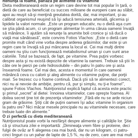
Renunţă la foame, pariază pe alimente cu vitamine
Dieta mediteraneană este un regim care devine tot mai popular în ţară, o
dietă de care au beneficiat cu succes milioane de europeni care au slăbit,
apoi au reuşit să-şi menţină greutatea dorită, dar, mai important, şi-au
calibrat organismul reuşind să îşi aducă tensiunea arterială, glicemia şi
lipidele la valori normale. „Este un program educativ, nu o dietă aşa cum
se ştia până acum, ci un program alimentar în urma căruia oamenii învaţă
să mănânce, îi ajutăm să renunţe la anumite boli cronice şi să ducă o
viaţă mai sănătoasă”, este convins Fotios Vlachos: „Este o dietă care
promite mult când vine vorba despre arderea grăsimilor, dar este şi un
regim care te învaţă să pui mâncarea la locul ei. Cei mai mulţi dintre
oameni nu ştiu cum funcţionează metabolismul uman şi cum sunt arse
caloriile. Totul se bazează, de fapt, pe vitamine. Prea puţini vorbesc
despre asta şi nu există depozite de vitamine la oameni. Trebuie să ştii în
câte ore le pierzi pe cele hidrosolubile – din patru în patru ore şi asta
înseamnă foame. Cel mai des, acesta e momentul în care oamenii
mănâncă ceva cu calorii şi aleg alimente cu vitamine puţine, dar porţii
mari. Se trezesc cu o foame continuă. Dacă ştii să te alimentezi corect,
nici nu ai nevoie de ambiţie, pentru că, pur şi simplu, nu ţi-e foame!”,
spune Fotios Vlachos. Nutriţionistul explică faptul că acesta este practic
şi primul „secret” al dietei: înnoirea vitaminelor, care opreşte foamea. Al
doilea secret ţine tot de prezenţa vitaminelor: „Fără ele nu se arde niciun
gram de grăsime. Ştiţi cât de puţini oameni îşi aduc vitamine în organism
la patru ore? Nici măcar mesele principale nu au vitaminele necesare, care
trebuie luate din alimente.”
O zi perfectă cu dieta mediteraneană
Nutriţionistul poate vorbi la nesfârşit despre alimente şi calităţile lor. Ştie
că şi structura zilei e importantă: „Dimineaţa vrem fibre şi proteine, deci
fulgii de ovăz ar fi alegerea cea mai bună, dar nu un kilogram, ci patru-
cinci linguri cu un pahar de lapte de 1,5 %, nu de zero, care are mai mult