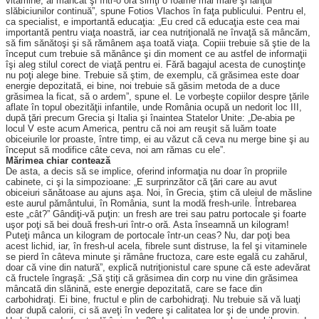
vitamine, ai mâncat şi într-o oră simţi o foame mai mare şi lanţul
slăbiciunilor continuă”, spune Fotios Vlachos în faţa publicului. Pentru el,
ca specialist, e importantă educaţia: „Eu cred că educaţia este cea mai
importantă pentru viaţa noastră, iar cea nutriţională ne învaţă să mâncăm,
să fim sănătoşi şi să rămânem aşa toată viaţa. Copiii trebuie să ştie de la
început cum trebuie să mănânce şi din moment ce au astfel de informaţii
îşi aleg stilul corect de viaţă pentru ei. Fără bagajul acesta de cunoştinţe
nu poţi alege bine. Trebuie să ştim, de exemplu, că grăsimea este doar
energie depozitată, ei bine, noi trebuie să găsim metoda de a duce
grăsimea la ficat, să o ardem”, spune el. Le vorbeşte copiilor despre ţările
aflate în topul obezităţii infantile, unde România ocupă un nedorit loc III,
după ţări precum Grecia şi Italia şi înaintea Statelor Unite: „De-abia pe
locul V este acum America, pentru că noi am reuşit să luăm toate
obiceiurile lor proaste, între timp, ei au văzut că ceva nu merge bine şi au
început să modifice câte ceva, noi am rămas cu ele”.
Mărimea chiar contează
De asta, a decis să se implice, oferind informaţia nu doar în propriile
cabinete, ci şi la simpozioane: „E surprinzător că ţări care au avut
obiceiuri sănătoase au ajuns aşa. Noi, în Grecia, ştim că uleiul de măsline
este aurul pământului, în România, sunt la modă fresh-urile. Întrebarea
este „cât?” Gândiţi-vă puţin: un fresh are trei sau patru portocale şi foarte
uşor poţi să bei două fresh-uri într-o oră. Asta înseamnă un kilogram!
Puteţi mânca un kilogram de portocale într-un ceas? Nu, dar poţi bea
acest lichid, iar, în fresh-ul acela, fibrele sunt distruse, la fel şi vitaminele
se pierd în câteva minute şi rămâne fructoza, care este egală cu zahărul,
doar că vine din natură”, explică nutriţionistul care spune că este adevărat
că fructele îngraşă: „Să ştiţi că grăsimea din corp nu vine din grăsimea
mâncată din slănină, este energie depozitată, care se face din
carbohidraţi. Ei bine, fructul e plin de carbohidraţi. Nu trebuie să vă luaţi
doar după calorii, ci să aveţi în vedere şi calitatea lor şi de unde provin.