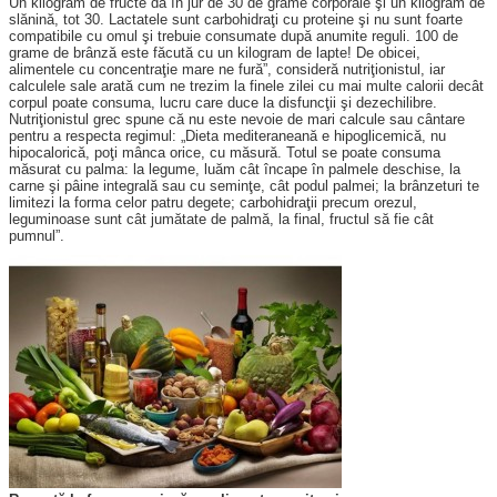
Un kilogram de fructe dă în jur de 30 de grame corporale şi un kilogram de
slănină, tot 30. Lactatele sunt carbohidraţi cu proteine şi nu sunt foarte
compatibile cu omul şi trebuie consumate după anumite reguli. 100 de
grame de brânză este făcută cu un kilogram de lapte! De obicei,
alimentele cu concentraţie mare ne fură”, consideră nutriţionistul, iar
calculele sale arată cum ne trezim la finele zilei cu mai multe calorii decât
corpul poate consuma, lucru care duce la disfuncţii şi dezechilibre.
Nutriţionistul grec spune că nu este nevoie de mari calcule sau cântare
pentru a respecta regimul: „Dieta mediteraneană e hipoglicemică, nu
hipocalorică, poţi mânca orice, cu măsură. Totul se poate consuma
măsurat cu palma: la legume, luăm cât încape în palmele deschise, la
carne şi pâine integrală sau cu seminţe, cât podul palmei; la brânzeturi te
limitezi la forma celor patru degete; carbohidraţii precum orezul,
leguminoase sunt cât jumătate de palmă, la final, fructul să fie cât
pumnul”.