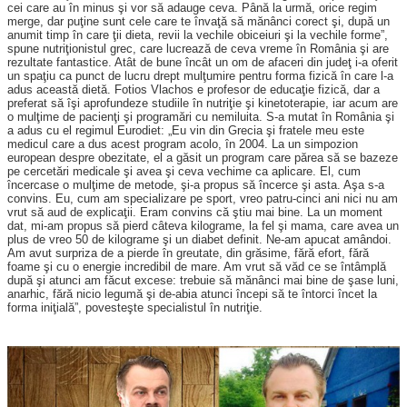
cei care au în minus şi vor să adauge ceva. Până la urmă, orice regim
merge, dar puţine sunt cele care te învaţă să mănânci corect şi, după un
anumit timp în care ţii dieta, revii la vechile obiceiuri şi la vechile forme”,
spune nutriţionistul grec, care lucrează de ceva vreme în România şi are
rezultate fantastice. Atât de bune încât un om de afaceri din judeţ i-a oferit
un spaţiu ca punct de lucru drept mulţumire pentru forma fizică în care l-a
adus această dietă. Fotios Vlachos e profesor de educaţie fizică, dar a
preferat să îşi aprofundeze studiile în nutriţie şi kinetoterapie, iar acum are
o mulţime de pacienţi şi programări cu nemiluita. S-a mutat în România şi
a adus cu el regimul Eurodiet: „Eu vin din Grecia şi fratele meu este
medicul care a dus acest program acolo, în 2004. La un simpozion
european despre obezitate, el a găsit un program care părea să se bazeze
pe cercetări medicale şi avea şi ceva vechime ca aplicare. El, cum
încercase o mulţime de metode, şi-a propus să încerce şi asta. Aşa s-a
convins. Eu, cum am specializare pe sport, vreo patru-cinci ani nici nu am
vrut să aud de explicaţii. Eram convins că ştiu mai bine. La un moment
dat, mi-am propus să pierd câteva kilograme, la fel şi mama, care avea un
plus de vreo 50 de kilograme şi un diabet definit. Ne-am apucat amândoi.
Am avut surpriza de a pierde în greutate, din grăsime, fără efort, fără
foame şi cu o energie incredibil de mare. Am vrut să văd ce se întâmplă
după şi atunci am făcut excese: trebuie să mănânci mai bine de şase luni,
anarhic, fără nicio legumă şi de-abia atunci începi să te întorci încet la
forma iniţială”, povesteşte specialistul în nutriţie.