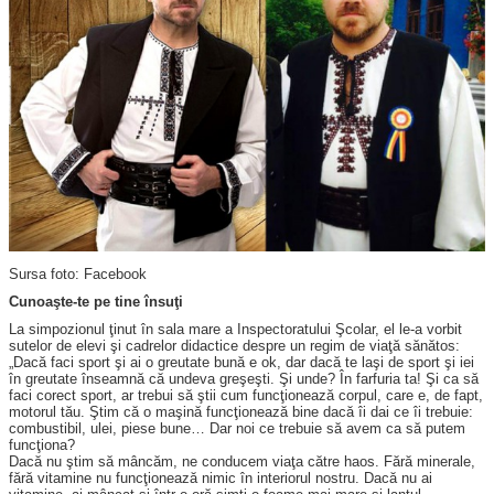
Sursa foto: Facebook
Cunoaşte-te pe tine însuţi
La simpozionul ţinut în sala mare a Inspectoratului Şcolar, el le-a vorbit
sutelor de elevi şi cadrelor didactice despre un regim de viaţă sănătos:
„Dacă faci sport şi ai o greutate bună e ok, dar dacă te laşi de sport şi iei
în greutate înseamnă că undeva greşeşti. Şi unde? În farfuria ta! Şi ca să
faci corect sport, ar trebui să ştii cum funcţionează corpul, care e, de fapt,
motorul tău. Ştim că o maşină funcţionează bine dacă îi dai ce îi trebuie:
combustibil, ulei, piese bune… Dar noi ce trebuie să avem ca să putem
funcţiona?
Dacă nu ştim să mâncăm, ne conducem viaţa către haos. Fără minerale,
fără vitamine nu funcţionează nimic în interiorul nostru. Dacă nu ai