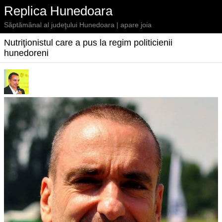
Replica Hunedoara
Săptămânal al judeţului Hunedoara | apare joia
Nutriţionistul care a pus la regim politicienii
hunedoreni