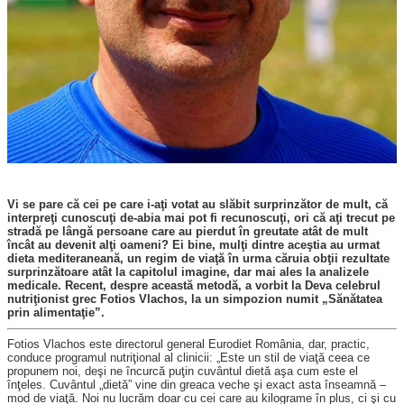
Vi se pare că cei pe care i-aţi votat au slăbit surprinzător de mult, că
interpreţi cunoscuţi de-abia mai pot fi recunoscuţi, ori că aţi trecut pe
stradă pe lângă persoane care au pierdut în greutate atât de mult
încât au devenit alţi oameni? Ei bine, mulţi dintre aceştia au urmat
dieta mediteraneană, un regim de viaţă în urma căruia obţii rezultate
surprinzătoare atât la capitolul imagine, dar mai ales la analizele
medicale. Recent, despre această metodă, a vorbit la Deva celebrul
nutriţionist grec Fotios Vlachos, la un simpozion numit „Sănătatea
prin alimentaţie”.
Fotios Vlachos este directorul ge­neral Eurodiet România, dar, practic,
conduce programul nutriţional al clinicii: „Este un stil de viaţă ceea ce
propunem noi, deşi ne încurcă puţin cuvântul dietă aşa cum este el
înţeles. Cuvântul „dietă” vine din greaca veche şi exact asta înseamnă –
mod de viaţă. Noi nu lucrăm doar cu cei care au kilograme în plus, ci şi cu