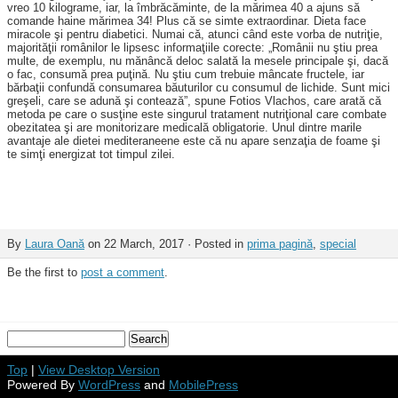
vreo 10 kilograme, iar, la îmbrăcăminte, de la mărimea 40 a ajuns să
comande haine mărimea 34! Plus că se simte extraordinar. Dieta face
miracole şi pentru diabetici. Numai că, atunci când este vorba de nutriţie,
majorităţii românilor le lipsesc informaţiile corecte: „Românii nu ştiu prea
multe, de exemplu, nu mănâncă deloc salată la mesele principale şi, dacă
o fac, consumă prea puţină. Nu ştiu cum trebuie mâncate fructele, iar
bărbaţii confundă consumarea bău­turilor cu consumul de lichide. Sunt mici
greşeli, care se adună şi contează”, spune Fotios Vlachos, care arată că
metoda pe care o susţine este singurul tratament nutriţional care combate
obezitatea şi are monitorizare medicală obligatorie. Unul dintre marile
avantaje ale dietei mediteraneene este că nu apare senzaţia de foame şi
te simţi energizat tot timpul zilei.
By
Laura Oană
on 22 March, 2017 · Posted in
prima pagină
,
special
Be the first to
post a comment
.
Top
|
View Desktop Version
Powered By
WordPress
and
MobilePress