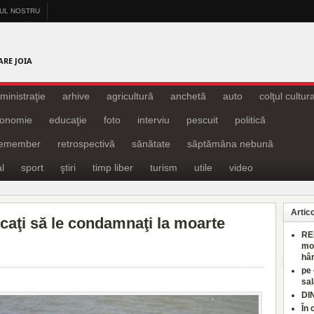
-UL NOSTRU
A
ARE JOIA
ministraţie
arhive
agricultură
anchetă
auto
colţul cultura
onomie
educaţie
foto
interviu
pescuit
politică
remember
retrospectivă
sănătate
săptămâna nebună
l
sport
ştiri
timp liber
turism
utile
video
Artic
scaţi să le condamnaţi la moarte
RE
mo
hâr
pe
sal
DI
În 