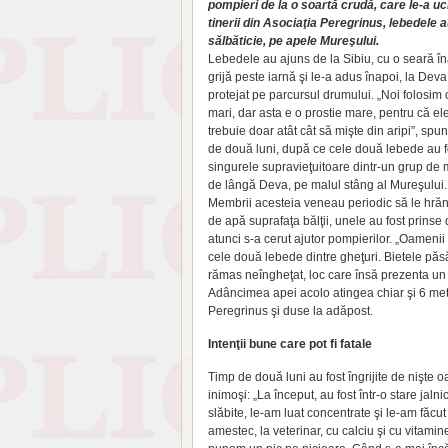
pompieri de la o soartă crudă, care le-a ucis
tinerii din Asociaţia Peregrinus, lebedele a
sălbăticie, pe apele Mureşului.
Lebedele au ajuns de la Sibiu, cu o seară în
grijă peste iarnă şi le-a adus înapoi, la Deva
protejat pe parcursul drumului. „Noi folosim
mari, dar asta e o prostie mare, pentru că ele 
trebuie doar atât cât să mişte din aripi”, sp
de două luni, după ce cele două lebede au fo
singurele supravieţuitoare dintr-un grup de m
de lângă Deva, pe malul stâng al Mureşului. B
Membrii acesteia veneau periodic să le hrăne
de apă suprafaţa bălţii, unele au fost prinse
atunci s-a cerut ajutor pompierilor. „Oamenii
cele două lebede dintre gheţuri. Bietele pă
rămas neîngheţat, loc care însă prezenta un 
Adâncimea apei acolo atingea chiar şi 6 metri
Peregrinus şi duse la adăpost.
Intenţii bune care pot fi fatale
Timp de două luni au fost îngrijite de nişte 
inimoşi: „La început, au fost într-o stare jalni
slăbite, le-am luat concentrate şi le-am făcut
amestec, la veterinar, cu calciu şi cu vitamin