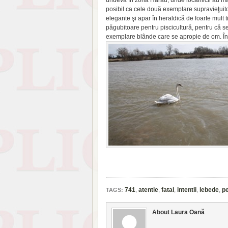
undeva în zona Hărău, unde localnicii au ma
posibil ca cele două exemplare supravieţuito
elegante şi apar în heraldică de foarte mult 
păgubitoare pentru piscicultură, pentru că se
exemplare blânde care se apropie de om. În alt
741
,
atentie
,
fatal
,
intentii
,
lebede
,
pe
TAGS:
About Laura Oană