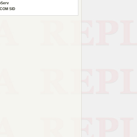
oServ
COM SID