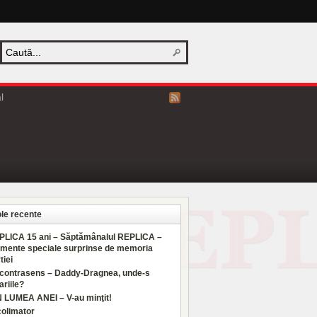
l
ole recente
PLICA 15 ani – Săptămânalul REPLICA –
mente speciale surprinse de memoria
tiei
 contrasens – Daddy-Dragnea, unde-s
ariile?
N LUMEA ANEI – V-au minţit!
colimator