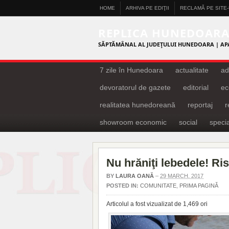
HOME
ARHIVA PE EDIŢII
RECLAMĂ PE SITE
REPLICA HUNEDOAR
SĂPTĂMÂNAL AL JUDEŢULUI HUNEDOARA | AP
7 zile în Hunedoara
actualitate
ad
devoratorul de gazete
editorial
ec
realitatea hunedoreană
reportaj
showroom economic
social
specia
Nu hrăniţi lebedele! Ri
BY
LAURA OANĂ
–
29 MARCH, 2017
POSTED IN:
COMUNITATE
,
PRIMA PAGINĂ
Articolul a fost vizualizat de 1,469 ori