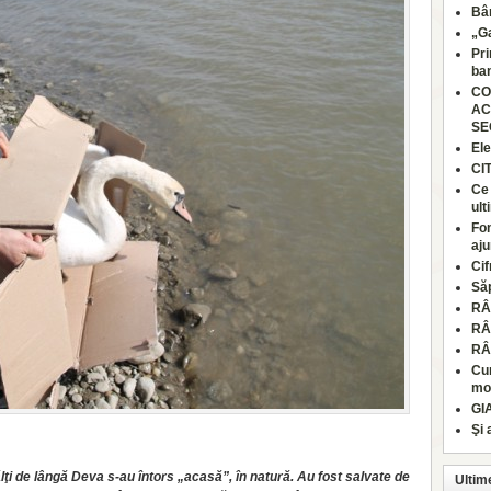
Bâr
„Ga
Pri
ban
CO
AC
SE
Ele
CI
Ce 
ult
Fon
aju
Cif
Să
RÂ
RÂ
RÂ
Cum
moa
GI
Şi 
lţi de lângă Deva s-au întors „acasă”, în natură. Au fost salvate de
Ultim