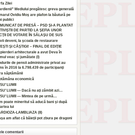
fa Zilei
rdienii” Mediului pregătesc greva generală
marul Ovidiu Moş are plafon la băutură pe
i publici
MUNICAT DE PRESĂ – PSD ŞI-A PLANTAT
TIVIŞTII DE PARTID LA ŞEFIA UNOR
CŢII DE VOTARE ÎN SĂLAŞU DE SUS
vii deveni, la şcoala de restaurare
TEŞTI ŞI CÂŞTIGI! – FINAL DE EDIŢIE
pierderi arhitecturale a avut Deva în
imul veac şi jumătate (I)
durile de pensii administrate privat au
ns în 2016 la 6.798.439 de participanţi
ra săptămânii
ptămâna economică
SU’ LUMII
SU’ LUMII — Dacă nu aţi zâmbit azi…
SU’ LUMII — Mintea de pe urmă…
 poate mineritul să aducă bani şi după
rtea lui
ARDIOZA-LAMBLIAZA (II)
aşa am aflat că băieţii pot zbura pe dragoni
ele comentarii