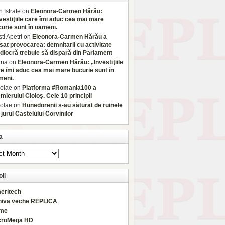
 Istrate
on
Eleonora-Carmen Hărău:
vestiţiile care îmi aduc cea mai mare
urie sunt în oameni.
sti Apetri
on
Eleonora-Carmen Hărău a
sat provocarea: demnitarii cu activitate
iocră trebuie să dispară din Parlament
ana
on
Eleonora-Carmen Hărău: „Investiţiile
e îmi aduc cea mai mare bucurie sunt în
meni.
olae
on
Platforma #Romania100 a
mierului Cioloş. Cele 10 principii
olae
on
Hunedorenii s-au săturat de ruinele
 jurul Castelului Corvinilor
a
ll
eritech
hiva veche REPLICA
rme
croMega HD