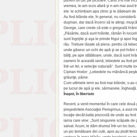
punem un pic pe picioare. Când s-a mai încă
vremea, le-am scos afară şi n-am mai avut t
ele: le schimbam apa zilnic şi le dădeam d
Au fost blânde ele, în general, nu consideră
duşman, dar dacă încerci să le atingi, muşc
George, care crede că este o greşeală hrănir
„Păsările, dacă sunt hrănite, rămân în locuri
sunt îngrijite şi aşa le prinde frigul şi apoi 
rău. Trebuie lăsate să plece, pentru că lebe
unde găsesc un ochi de apă şi se pot hrăni s
bălţi, pe ape stătătoare, unde, dacă sunt hră
oameni în această iarnă, lebedele au fost pri
într-un fel, e selecţie naturală”. Sunt multe 
Ciprian Hodor: „Lebedele nu mănâncă peşte, 
grăunţe, pâine.
Cum ultimele ierni au fost mai blânde, s-au 
pe luciul de apă şi ele, sărmanele, îngheaţă.
Înapoi, în libertate
Recent, a venit momentul în care cele două pă
preşedintele Asociaţiei Peregrinus, a avut m
locaţie decât balta piscicolă de unde au fos
iarna care vine: „Sunt singurele scăpate de g
salvat. Acum, le dăm drumul într-un loc bun, a
un pic temătoare din cutii, apoi au plutit fer