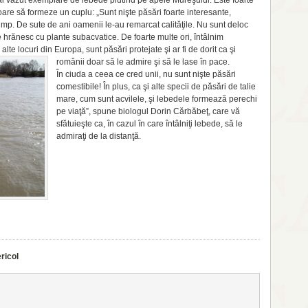
i văzut exemplare de lebede plutind pe apele Mureşului. Este foarte
are să formeze un cuplu: „Sunt nişte păsări foarte interesante,
timp. De sute de ani oamenii le-au remarcat calităţile. Nu sunt deloc
 hrănesc cu plante subacvatice. De foarte multe ori, întâlnim
e locuri din Europa, sunt păsări protejate şi ar fi de dorit ca şi
românii doar să le admire şi să le lase în pace.
În ciuda a ceea ce cred unii, nu sunt nişte păsări
comestibile! În plus, ca şi alte specii de păsări de talie
mare, cum sunt acvilele, şi lebedele formează perechi
pe viaţă”, spune biologul Dorin Cărbăbeţ, care vă
sfătuieşte ca, în cazul în care întâlniţi lebede, să le
admiraţi de la distanţă.
ricol