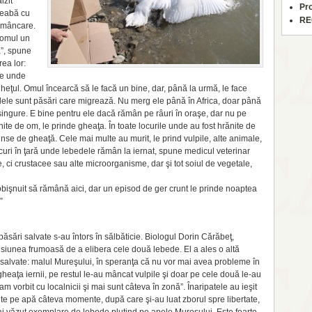
lzit
Pr
reabă cu
RE
e mâncare.
 omul un
ă”, spune
ea lor:
le unde
îngheţul. Omul încearcă să le facă un bine, dar, până la urmă, le face
dele sunt păsări care migrează. Nu merg ele până în Africa, doar până
ingure. E bine pentru ele dacă rămân pe râuri în oraşe, dar nu pe
nite de om, le prinde gheaţa. În toate locurile unde au fost hrănite de
nse de gheaţă. Cele mai multe au murit, le prind vulpile, alte animale,
locuri în ţară unde lebedele rămân la iernat, spune medicul veterinar
ci crustacee sau alte microorganisme, dar şi tot soiul de vegetale,
obişnuit să rămână aici, dar un episod de ger crunt le prinde noaptea
”
sări salvate s-au întors în sălbăticie. Biologul Dorin Cărăbeţ,
isiunea frumoasă de a elibera cele două lebede. El a ales o altă
t salvate: malul Mureşului, în speranţa că nu vor mai avea probleme în
heaţa iernii, pe restul le-au mâncat vulpile şi doar pe cele două le-au
m vorbit cu localnicii şi mai sunt câteva în zonă”. Înaripatele au ieşit
icite pe apă câteva momente, după care şi-au luat zborul spre libertate,