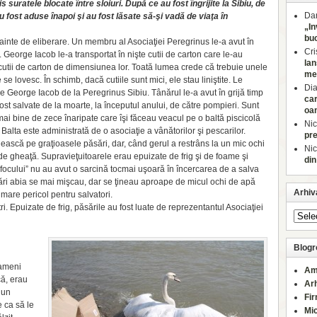
 suratele blocate între sloiuri. După ce au fost îngrijite la Sibiu, de
Dan
u fost aduse înapoi şi au fost lăsate să-şi vadă de viaţa în
„In
buc
ainte de eliberare. Un membru al Asociaţiei Peregrinus le-a avut în
Cri
. George Iacob le-a transportat în nişte cutii de carton care le-au
lan
 cutii de carton de dimensiunea lor. Toată lumea crede că trebuie unele
med
se lovesc. În schimb, dacă cutiile sunt mici, ele stau liniştite. Le
Di
une George Iacob de la Peregrinus Sibiu. Tânărul le-a avut în grijă timp
car
st salvate de la moarte, la începutul anului, de către pompieri. Sunt
oa
ai bine de zece înaripate care îşi făceau veacul pe o baltă piscicolă
Nic
alta este administrată de o asociaţie a vânătorilor şi pescarilor.
pre
ască pe graţioasele păsări, dar, când gerul a restrâns la un mic ochi
Nic
 de gheaţă. Supravieţuitoarele erau epuizate de frig şi de foame şi
din
 focului” nu au avut o sarcină tocmai uşoară în încercarea de a salva
sări abia se mai mişcau, dar se ţineau aproape de micul ochi de apă
Arhiv
mare pericol pentru salvatori.
. Epuizate de frig, păsările au fost luate de reprezentantul Asociaţiei
Blogro
oameni
Am
că, erau
Ar
 un
Fi
e ca să le
Mi