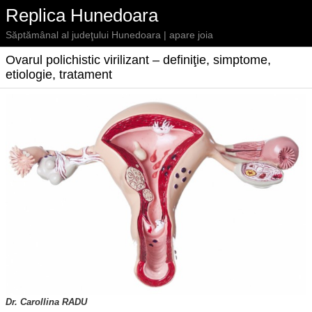
Replica Hunedoara
Săptămânal al judeţului Hunedoara | apare joia
Ovarul polichistic virilizant – definiţie, simptome,
etiologie, tratament
Dr. Carollina RADU