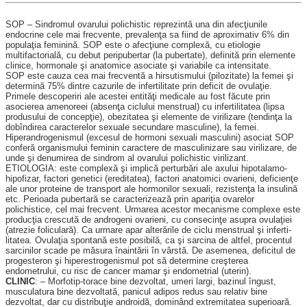
SOP – Sindromul ovarului po­­lichistic reprezintă una din afecţiunile
endocrine cele mai frecvente, prevalenţa sa fiind de aproximativ 6% din
po­pulaţia feminină. SOP este o afecţiune complexă, cu etio­logie
multifactorială, cu debut peripubertar (la puberta­te), de­fi­nită prin elemente
clini­ce, hormonale şi anatomice asociate şi variabile ca in­tensitate.
SOP este cauza cea mai frecventă a hirsutis­mu­lui (pilo­zitate) la femei şi
determină 75% dintre cazurile de infer­tilitate prin deficit de ovu­laţie.
Primele descoperiri ale acestei entităţi medicale au fost făcute prin
asocierea amenoreei (absenţa ciclului menstrual) cu infertili­tatea­ (lipsa
produsului de concep­ţie), obezitatea şi elemente de virilizare (tendinţa la
dobîn­direa caracterelor sexuale secundare masculine), la femei.
Hiperandrogenismul (excesul de hormoni sexuali masculini) asociat SOP
con­feră organismului feminin caractere de masculinizare sau virilizare, de
unde şi denu­mirea de sindrom al ovarului polichistic virilizant.
ETIOLOGIA: este com­ple­xă şi implică perturbări ale axului hipotalamo-
hipofi­zar, factori genetici (eredita­tea), factori anatomici ova­rieni, deficienţe
ale unor proteine de transport ale hormonilor se­xuali, rezistenţa la insuli­nă
etc. Perioada pubertară se caracterizează prin apariţia ovarelor
polichistice, cel mai frecvent. Urmarea acestor me­canisme complexe este
pro­ducţia crescută de androgeni ovarieni, cu consecinţe asupra ovulaţiei
(atrezie folicu­lară). Ca urmare apar alterările de ciclu menstrual şi inferti­
litatea. Ovulaţia spontană este posibilă, ca şi sarcina de altfel, procentul
sarcinilor sca­de pe măsura înaintării în vârstă. De asemenea, deficitul de
progesteron şi hiperestro­genismul pot să determine creşterea
endometrului, cu risc de cancer mamar şi en­dometrial (uterin).
CLINIC
: – Morfotip-torace bine dez­voltat, umeri largi, bazinul în­gust,
musculatura bine dez­voltată, panicul adipos redus sau relativ bine
dezvoltat, dar cu distribuţie androidă, do­minând extre­mitatea su­perioară.