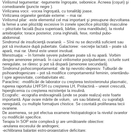
Virilismul tegumentar: -te­gu­mente îngroşate, sebo­reice. Acneea (coşuri) şi
comedoanele (puncte negre ).
Virilizarea vocii: -vocea în­groşată, cu tonalităţi joase.
Virilizarea organelor geni­tale externe: – mai rar.
Virilismul pilar: -este ele­mentul cel mai important şi presupune dezvoltarea
la femei a unei pilozităţi excesive în zonele specifice pilozităţii masculine
– pilozitate facială (buza superioară, bărbie, zona mandibulei), la nivelul
ante­braţelor, torace posterior, zona inghinală, fese, rombul pubo-
abdominal.
Sindromul de insuficienţă ovariană: – Sînii nu se dezvoltă suficient sau
pot să involueze după pubertate. Galactoree: -secreţie lactată – poate să
apară, mai rar. Uterul este uneori involuat.
Menstruaţia: – în formele severe pubertare poate să nu apară. Vorbim
despre ameno­ree primară. În cazul virilis­melor postpubertare, ciclurile sunt
neregulate, se răresc şi pot să dispară (amenoree secun­dară).
Sindromul psihocomporta­mental: -de tip nevrotic-de­presiv. Tulburări de
psihoan­drogenizare – pot să modifice comportamentul femi­nin, orien­tându-
l spre agresivitate, combativitate etc.
Paraclinic: -modificări de laborator cu creşterea testos­te­ronului plasmatic,
ruperea raportului LH/FSH cu creş­terea LH, Prolactină – uneori crescută,
hiperglicemia cu creşterea rezistenţei la insulină.
Ecografic: -ecografia endo­vaginală (unde se poate rea­liza) este foarte
impor­tan­tă. Apar ovare mărite de vo­lum, uni sau bilateral, cu suprafaţă
neregulată, cu multiple for­maţiuni chistice. Se cosntată proliferarea tecii
ovariene.
De asemenea, se pot efectua examene histo­patologice la nivelul ovarelor
cu modificări specifice.
Terapia în SOP este com­plexă şi are următoarele obiec­tive:
-anularea excesului de an­drogeni;
-echlibrarea balanţei estro-progestative deficitare;