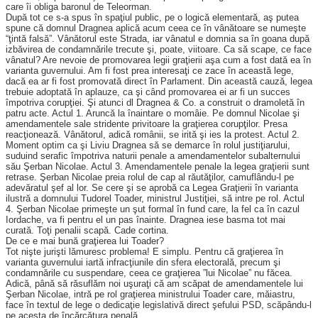
care îi obliga baronul de Teleorman.
După tot ce s-a spus în spaţiul public, pe o logică elementară, aş putea
spune că domnul Dragnea aplică acum ceea ce în vânătoare se numeşte
“ţintă falsă”. Vânătorul este Strada, iar vânatul e domnia sa în goana după
izbăvirea de conda­m­nările trecute şi, poate, viitoare. Ca să scape, ce face
vânatul? Are nevoie de promovarea legii graţierii aşa cum a fost dată ea în
varianta guvernului. Am fi fost prea interesaţi ce zace în această lege,
dacă ea ar fi fost pro­movată direct în Parlament. Din această cauză, legea
trebuie adoptată în aplauze, ca şi când promovarea ei ar fi un succes
împotriva corupţiei. Şi atunci dl Dragnea & Co. a construit o dramoletă în
patru acte. Actul 1. Aruncă la înaintare o momâie. Pe domnul Nicolae şi
amendamentele sale stridente privitoare la graţierea corupţilor. Presa
reacţionează. Vâ­nătorul, adică românii, se irită şi ies la protest. Actul 2.
Moment optim ca şi Liviu Dragnea să se demarce în rolul justiţiarului,
suduind serafic împo­triva naturii penale a amenda­men­telor subalternului
său Şerban Nico­lae. Actul 3. Amendamentele penale la legea graţierii sunt
retrase. Şerban Nicolae preia rolul de cap al răutăţilor, camuflându-l pe
adevăratul şef al lor. Se cere şi se aprobă ca Legea Graţierii în varianta
ilustră a domnului Tu­dorel Toader, ministrul Justiţiei, să intre pe rol. Actul
4. Şerban Nicolae primeşte un şut formal în fund care, la fel ca în cazul
Iordache, va fi pentru el un pas înainte. Dragnea iese basma tot mai
curată. Toţi penalii scapă. Cade cortina.
De ce e mai bună graţierea lui Toader?
Tot nişte jurişti lămuresc problema! E simplu. Pentru că graţierea în
varianta guvernului iartă infracţiunile din sfera electorală, precum şi
condamnările cu suspen­dare, ceea ce graţierea ”lui Nicolae” nu făcea.
Adică, până să răsuflăm noi uşuraţi că am scăpat de amen­damentele lui
Şerban Nicolae, intră pe rol graţierea ministrului Toader care, măiastru,
face în textul de lege o dedicaţie legislativă direct şefului PSD, scăpându-l
pe acesta de în­cărcătura penală.