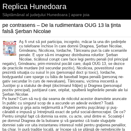
Replica Hunedoara
Săptămânal al judeţului Hunedoara | apare joia
pe contrasens – De la rudimentara OUG 13 la ţinta
falsă Şerban Nicolae
Aş fi vrut să pot participa, inco­gnito, măcar la una din şe­dinţele
cu te­le­foane în­chi­se în care dom­nii Drag­nea, Şerban Nico­lae,
Grindeanu, Nicoli­cea, Iordache, Tăriceanu pun la cale scenariile
penale. E uşor să-mi ima­ginez distribuirea rolurilor: Şerban
Nicolae, ticălosul corupt care face legi pentru penali (rol principal
negativ), Grindeanu, prim-ministrul pocăit care, după OUG 13, se dezice
de practicile murdare (rol secundar pozitiv), Nicolicea, povestitorul care
prezintă situaţia cu susul în jos (personajul doct şi toxic), Iordache,
bodyguardul care sparge cu bâta de baseball legea penală (personaj ne­
gativ secundar în curs de reevaluare), Tăriceanu, victima inocentă a
Justiţiei şi a statului de drept (doc­trinarul frăţiei) şi Dragnea (perso­najul
pozitiv principal), justiţiarul care, oripilat, spulberă legiferările penale ale lui
Şerban Nicolae.
Pe bune? Cum să nu-ţi dai seama de ridicolul acestor dramolete arun­cate
în public cu singurul scop de a ascunde un adevăr evident? Toată
dragostea şi grija asta neţărmurită a Puterii pentru puşcăriaşi şi puş­
căriabili e impusă şi întreţinută exact de şeful social-democraţiei. De ce?
Pentru simplul fapt că domnia sa este, cu acte, unul dintre ei. Scoateţi-l
pe domnul Dragnea de la butoane şi vă garantez că toate sluguţele
domniei sale vor uita instantaneu interesul nobil pentru graţierea pe­nalilor,
ba chiar, în pură tradiţie lo­cală, ar începe să se plângă de ne­trebniciile la