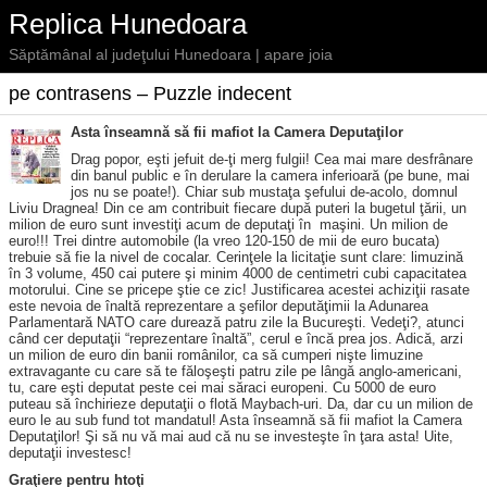
Replica Hunedoara
Săptămânal al judeţului Hunedoara | apare joia
pe contrasens – Puzzle indecent
Asta înseamnă să fii mafiot la Camera Deputaţilor
Drag po­por, eşti jefuit de-ţi merg ful­gii! Cea mai mare desfrânare
din banul pu­blic e în derulare la camera inferioară (pe bune, mai
jos nu se poate!). Chiar sub mustaţa şefului de-acolo, domnul
Liviu Dragnea! Din ce am contribuit fiecare după puteri la bugetul ţării, un
milion de euro sunt investiţi acum de deputaţi în maşini. Un milion de
euro!!! Trei dintre automobile (la vreo 120-150 de mii de euro bucata)
trebuie să fie la nivel de cocalar. Cerinţele la licitaţie sunt clare: limuzină
în 3 volume, 450 cai putere şi minim 4000 de centimetri cubi capacitatea
motorului. Cine se pricepe ştie ce zic! Justificarea acestei achiziţii rasate
este nevoia de înaltă reprezentare a şefilor deputăţimii la Adunarea
Parlamentară NATO care durează patru zile la Bucureşti. Ve­deţi?, atunci
când cer deputaţii “re­prezentare înaltă”, cerul e încă prea jos. Adică, arzi
un milion de euro din banii românilor, ca să cumperi nişte limuzine
extravagante cu care să te făloşeşti patru zile pe lângă anglo-americani,
tu, care eşti deputat peste cei mai săraci europeni. Cu 5000 de euro
puteau să închirieze deputaţii o flotă Maybach-uri. Da, dar cu un milion de
euro le au sub fund tot mandatul! Asta înseamnă să fii ma­fiot la Camera
Deputaţilor! Şi să nu vă mai aud că nu se investeşte în ţara asta! Uite,
deputaţii investesc!
Graţiere pentru htoţi