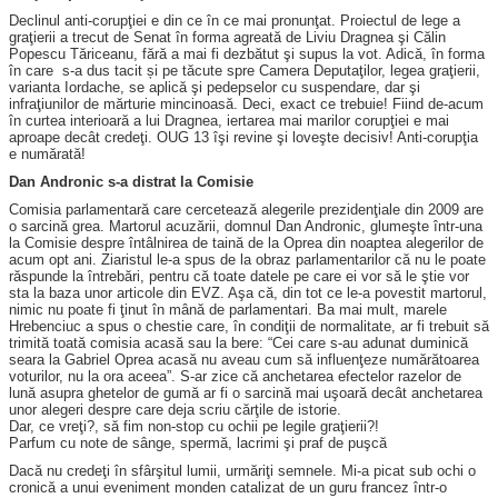
Declinul anti-corupţiei e din ce în ce mai pronunţat. Proiectul de lege a
graţierii a trecut de Senat în forma agreată de Liviu Dragnea şi Călin
Popescu Tăriceanu, fără a mai fi dezbătut şi supus la vot. Adică, în forma
în care s-a dus tacit și pe tăcute spre Camera Deputaţilor, legea gra­ţierii,
varianta Iordache, se aplică şi pedepselor cu suspendare, dar şi
infraţiunilor de mărturie mincinoasă. Deci, exact ce trebuie! Fiind de-acum
în curtea interioară a lui Dragnea, iertarea mai marilor corupţiei e mai
aproape decât credeţi. OUG 13 îşi revine şi loveşte decisiv! Anti-corupţia
e numărată!
Dan Andronic s-a distrat la Comisie
Comisia parlamentară care cercetează alegerile prezidenţiale din 2009 are
o sarcină grea. Martorul acuzării, domnul Dan Andronic, glumeşte într-una
la Comisie despre întâlnirea de taină de la Oprea din noaptea alegerilor de
acum opt ani. Ziaristul le-a spus de la obraz parlamentarilor că nu le poate
răspunde la întrebări, pentru că toate datele pe care ei vor să le ştie vor
sta la baza unor articole din EVZ. Aşa că, din tot ce le-a povestit martorul,
nimic nu poate fi ţinut în mână de parlamentari. Ba mai mult, marele
Hrebenciuc a spus o chestie care, în condiţii de normalitate, ar fi trebuit să
trimită toată comisia acasă sau la bere: “Cei care s-au adunat duminică
seara la Gabriel Oprea acasă nu aveau cum să influenţeze numărătoarea
voturilor, nu la ora aceea”. S-ar zice că anchetarea efectelor razelor de
lună asupra ghetelor de gumă ar fi o sarcină mai uşoară decât anchetarea
unor alegeri despre care deja scriu cărţile de istorie.
Dar, ce vreţi?, să fim non-stop cu ochii pe legile graţierii?!
Parfum cu note de sânge, spermă, lacrimi şi praf de puşcă
Dacă nu credeţi în sfârşitul lumii, urmăriţi semnele. Mi-a picat sub ochi o
cronică a unui eveniment monden catalizat de un guru francez într-o