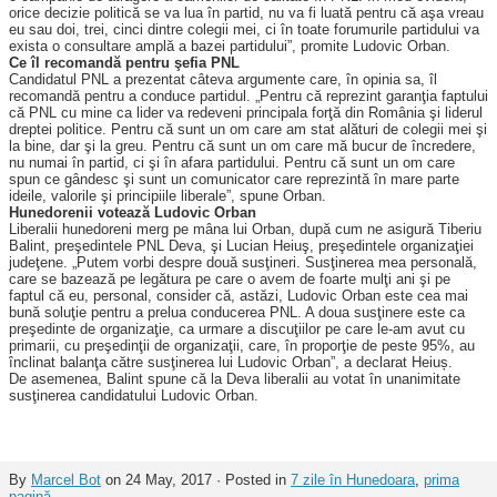
orice decizie politică se va lua în partid, nu va fi luată pentru că aşa vreau
eu sau doi, trei, cinci dintre colegii mei, ci în toate forumurile partidului va
exista o consultare amplă a bazei partidului”, promite Ludovic Orban.
Ce îl recomandă pentru şefia PNL
Candidatul PNL a prezentat câ­teva argumente care, în opinia sa, îl
recomandă pentru a conduce par­tidul. „Pentru că reprezint garanţia faptului
că PNL cu mine ca lider va redeveni principala forţă din Ro­mânia şi liderul
dreptei politice. Pentru că sunt un om care am stat alături de colegii mei şi
la bine, dar şi la greu. Pentru că sunt un om care mă bucur de încredere,
nu numai în partid, ci şi în afara partidului. Pentru că sunt un om care
spun ce gândesc şi sunt un comunicator care re­prezintă în mare parte
ideile, valorile şi principiile liberale”, spune Orban.
Hunedorenii votează Ludovic Orban
Liberalii hunedoreni merg pe mâna lui Orban, după cum ne asigură Tiberiu
Balint, preşedintele PNL Deva, şi Lucian Heiuş, preşedintele organizaţiei
judeţene. „Putem vorbi despre două susţineri. Susţinerea mea personală,
care se bazează pe legătura pe care o avem de foarte mulţi ani şi pe
faptul că eu, personal, consider că, astăzi, Ludovic Orban este cea mai
bună soluţie pentru a prelua conducerea PNL. A doua susţinere este ca
preşedinte de organizaţie, ca urmare a discuţiilor pe care le-am avut cu
primarii, cu preşedinţii de organizaţii, care, în proporţie de peste 95%, au
înclinat balanţa către susţinerea lui Ludovic Orban”, a declarat Heiuș.
De ase­menea, Balint spune că la Deva li­beralii au votat în unanimitate
sus­ţinerea candidatului Ludovic Orban.
By
Marcel Bot
on 24 May, 2017 · Posted in
7 zile în Hunedoara
,
prima
pagină