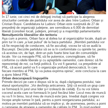
În 17 iunie, cei cinci mii de de­legaţi invitaţi să participe la alegerea
structurilor centrale ale partidului vor avea de ales între Ludovic Orban și
Cristian Bușoi. Candidatura lui Ludovic Orban este susţinută de 27 de
preşedinţi de organizaţii judeţene, are semnătura a 6.000 de demnitari
liberali (consilieri locali, judeţeni, primari) şi a majorităţii parla­men­tarilor.
Nemulţumirile liberalilor din teritoriu
Aşa cum a promis, Orban face al doilea tur al organizaţiilor locale, după un
prim tur în care „a luat pulsul” de la baza partidului. „Mem­brii partidului vor
să fie respectaţi de conducere, să fie ascultaţi, vocea lor să se audă la
Bucureşti. Deciziile partidului să se ia în conformitate cu opiniile lor, pentru
că acestea vin, de fapt, dintr-un puls foarte bine luat din comunităţile
locale. Vor ca mesajele PNL să fie puternice, convingătoare, să fie
conforme cu ideile liberale şi cu aşteptările oamenilor, care doresc să fie
reprezentaţi de noi, ca forţă politică. Eu voi fi garantul, ca preşedinte al
PNL, că acest partid va fi o organizaţie profund democratică, în care
fiecare membru al PNL îşi va putea exprima opinia”, este concluzia la care
a ajuns liderul PNL.
Orban descurajează linguşelile
Primele decizii pe care e dispus să le ia, după câştigarea postului, taie
elanul oportuniştilor. „Voi desfiinţa anticamera. Ştiţi că există un grup care
se formează în jurul unui lider şi-l izolează de ceilalţi. Eu nu voi tolera
coconul acela care se formează în jurul fiecărui lider. Locul meu de muncă
nu va fi în birou, locul meu de muncă este ţara. Imediat după congres voi
începe ample turnee în ţară, pentru a porni reorganizarea partidului, a-i
motiva pe membrii partidului să se implice şi, de asemenea, pentru a porni
o campanie de atragere a oamenilor de calitate în PNL. În mod evident,