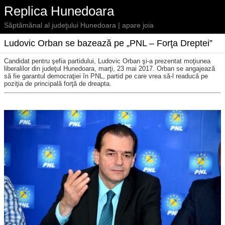
Replica Hunedoara
Săptămânal al judeţului Hunedoara | apare joia
Ludovic Orban se bazează pe „PNL – Forţa Dreptei”
Candidat pentru şefia partidului, Ludovic Orban şi-a prezentat moţiunea
liberalilor din judeţul Hunedoara, marţi, 23 mai 2017. Orban se angajează
să fie garantul democraţiei în PNL, partid pe care vrea să-l readucă pe
poziţia de principală forţă de dreapta.