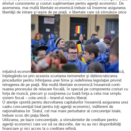
eforturi consistente şi costuri suplimentare pentru agenţii economici. De
asemenea, mai multă libertate economică trebuie să în­semne asigurarea
libertăţii de intrare şi ieşire de pe piaţă, o libertate care să stimuleze orice
iniţiativă econom
ică,
înţelegându-se prin aceasta scurtarea termenelor şi debirocratizarea
proce­durilor pentru înfiinţarea unei firme şi redefinirea legislaţiei privind
retragerea de pe piaţă. Mai multă libertate economică înseamnă conti­
nuarea procesului de relaxare fiscală, în special pe componenta costuri cu
forţa de muncă, precum şi susţinerea cu toată forţa a celui mai simplu
sistem fiscal – cota unică – brand-ul nostru liberal.
O atenţie sporită pentru dez­voltarea capitalurilor înseamnă asi­gurarea unui
cadru concurenţial loial pentru toţi agenţii economici, in­diferent de
naţionalitatea lor. Statul, cel mai mare perturbator al con­curenţei loiale,
trebuie scos din piaţa liberă.
Utilizarea, pe baze concurenţiale, a stimulentelor de creditare pentru
agenţii economici care vor să se dezvolte, dar nu au nici dispo­nibilităţi
financiare şi nici acces la o creditare ieftină.