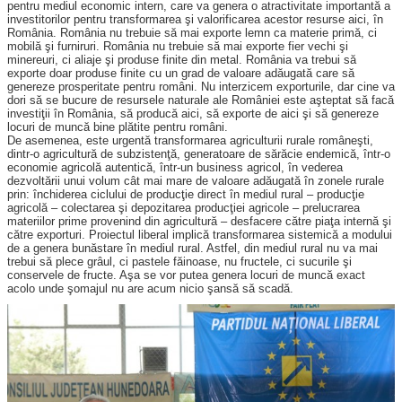
pentru mediul economic intern, care va genera o atractivitate importantă a
investitorilor pentru transformarea şi valorificarea acestor resurse aici, în
România. România nu trebuie să mai exporte lemn ca materie primă, ci
mobilă şi furniruri. România nu trebuie să mai exporte fier vechi şi
minereuri, ci aliaje şi produse finite din metal. România va trebui să
exporte doar produse finite cu un grad de valoare adăugată care să
genereze prosperitate pentru români. Nu interzicem exporturile, dar cine va
dori să se bucure de resursele naturale ale României este aşteptat să facă
investiţii în România, să producă aici, să exporte de aici şi să genereze
locuri de muncă bine plătite pentru români.
De asemenea, este urgentă transformarea agriculturii rurale româneşti,
dintr-o agricultură de subzistenţă, generatoare de sărăcie endemică, într-o
economie agricolă autentică, într-un business agricol, în vederea
dezvoltării unui volum cât mai mare de valoare adăugată în zonele rurale
prin: închiderea ciclului de producţie direct în mediul rural – producţie
agricolă – colectarea şi depozitarea producţiei agricole – prelucrarea
materiilor prime provenind din agricultură – desfacere către piaţa internă şi
către exporturi. Proiectul liberal implică transfor­marea sistemică a modului
de a genera bunăstare în mediul rural. Astfel, din mediul rural nu va mai
trebui să plece grâul, ci pastele făinoase, nu fructele, ci sucurile şi
conservele de fructe. Aşa se vor putea genera locuri de muncă exact
acolo unde şomajul nu are acum nicio şansă să scadă.