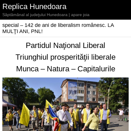
Replica Hunedoara
Săptămânal al judeţului Hunedoara | apare joia
special – 142 de ani de liberalism românesc. LA
MULŢI ANI, PNL!
Partidul Naţional Liberal
Triunghiul prosperităţii liberale
Munca – Natura – Capitalurile