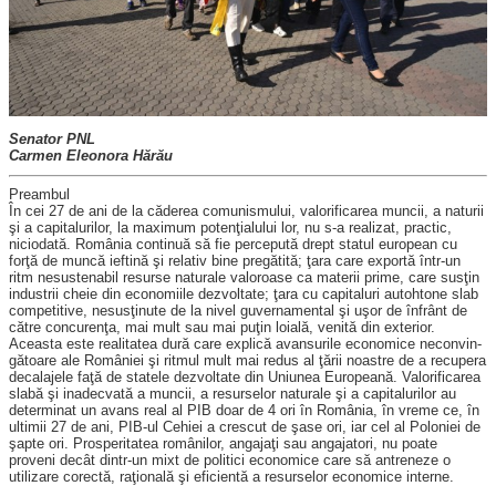
Senator PNL
Carmen Eleonora Hărău
Preambul
În cei 27 de ani de la căderea comunismului, valorificarea muncii, a naturii
şi a capitalurilor, la ma­ximum potenţialului lor, nu s-a realizat, practic,
niciodată. România continuă să fie percepută drept statul european cu
forţă de muncă ieftină şi relativ bine pregătită; ţara care exportă într-un
ritm nesustenabil resurse naturale valoroase ca materii prime, care susţin
industrii cheie din economiile dezvoltate; ţara cu ca­pitaluri autohtone slab
competitive, nesusţinute de la nivel guver­namental şi uşor de înfrânt de
către concurenţa, mai mult sau mai puţin loială, venită din exterior.
Aceasta este realitatea dură care explică avansurile economice necon­vin­
gătoare ale României şi ritmul mult mai redus al ţării noastre de a recupera
decalajele faţă de statele dezvoltate din Uniunea Europeană. Valorificarea
slabă şi inadecvată a muncii, a resurselor naturale şi a capitalurilor au
determinat un avans real al PIB doar de 4 ori în România, în vreme ce, în
ultimii 27 de ani, PIB-ul Cehiei a crescut de şase ori, iar cel al Poloniei de
şapte ori. Prosperitatea românilor, angajaţi sau angajatori, nu poate
proveni decât dintr-un mixt de politici economice care să antreneze o
utilizare corectă, raţională şi efi­cientă a resurselor economice in­terne.