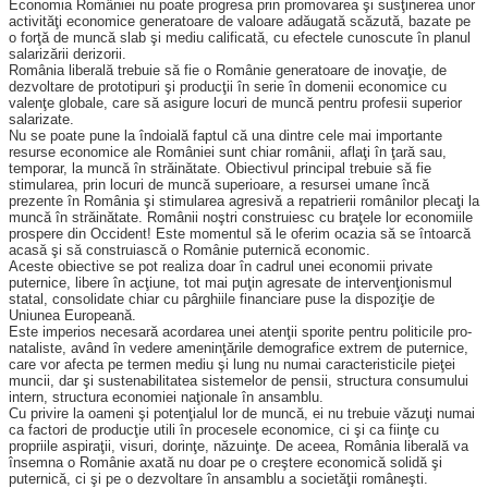
Economia României nu poate progresa prin promovarea şi sus­ţinerea unor
activităţi economice generatoare de valoare adăugată scă­zută, bazate pe
o forţă de muncă slab şi mediu calificată, cu efectele cu­noscute în planul
salarizării derizorii.
România liberală trebuie să fie o Românie generatoare de inovaţie, de
dezvoltare de prototipuri şi producţii în serie în domenii economice cu
valenţe globale, care să asigure locuri de muncă pentru profesii superior
salarizate.
Nu se poate pune la îndoială faptul că una dintre cele mai importante
resurse economice ale României sunt chiar românii, aflaţi în ţară sau,
temporar, la muncă în străinătate. Obiectivul principal trebuie să fie
stimularea, prin locuri de muncă superioare, a resursei umane încă
prezente în România şi stimularea agresivă a repatrierii românilor ple­caţi la
muncă în străinătate. Românii noştri construiesc cu braţele lor eco­nomiile
prospere din Occident! Este momentul să le oferim ocazia să se întoarcă
acasă şi să construiască o Românie puternică economic.
Aceste obiective se pot realiza doar în cadrul unei economii private
puternice, libere în acţiune, tot mai puţin agresate de intervenţionismul
statal, consolidate chiar cu pârghiile financiare puse la dispoziţie de
Uniunea Europeană.
Este imperios necesară acordarea unei atenţii sporite pentru politicile pro-
nataliste, având în vedere ame­ninţările demografice extrem de puternice,
care vor afecta pe termen mediu şi lung nu numai carac­te­risticile pieţei
muncii, dar şi sus­tenabilitatea sistemelor de pensii, structura consumului
intern, struc­tura economiei naţionale în an­samblu.
Cu privire la oameni şi potenţialul lor de muncă, ei nu trebuie văzuţi numai
ca factori de producţie utili în procesele economice, ci şi ca fiinţe cu
propriile aspiraţii, visuri, dorinţe, năzuinţe. De aceea, România liberală va
însemna o Românie axată nu doar pe o creştere economică solidă şi
puternică, ci şi pe o dezvoltare în ansamblu a societăţii româneşti.