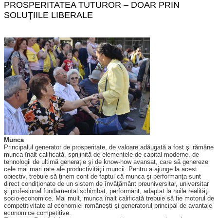
PROSPERITATEA TUTUROR – DOAR PRIN
SOLUŢIILE LIBERALE
Munca
Principalul generator de pros­peritate, de valoare adăugată a fost şi rămâne
munca înalt calificată, sprijinită de elementele de capital moderne, de
tehnologii de ultimă generaţie şi de know-how avansat, care să genereze
cele mai mari rate ale productivităţii muncii. Pentru a ajunge la acest
obiectiv, trebuie să ţinem cont de faptul că munca şi performanţa sunt
direct condiţionate de un sistem de învăţământ pre­universitar, universitar
şi profesional fundamental schimbat, performant, adaptat la noile realităţi
socio-eco­nomice. Mai mult, munca înalt calificată trebuie să fie motorul de
competitivitate al economiei ro­mâneşti şi generatorul principal de avantaje
economice competitive.