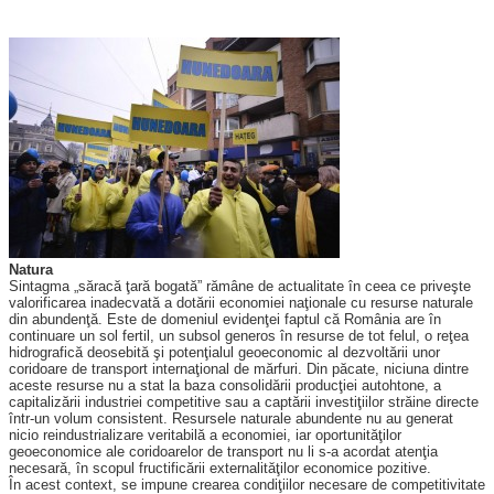
Natura
Sintagma „săracă ţară bogată” ră­mâne de actualitate în ceea ce pri­veşte
valorificarea inadecvată a dotării economiei naţionale cu re­surse naturale
din abundenţă. Este de domeniul evidenţei faptul că Ro­mânia are în
continuare un sol fertil, un subsol generos în resurse de tot felul, o reţea
hidrografică deosebită şi potenţialul geoeconomic al dez­voltării unor
coridoare de transport internaţional de mărfuri. Din păcate, niciuna dintre
aceste resurse nu a stat la baza consolidării producţiei autohtone, a
capitalizării industriei competitive sau a captării investiţiilor străine directe
într-un volum con­sistent. Resursele naturale abundente nu au generat
nicio reindustrializare veritabilă a economiei, iar opor­tunităţilor
geoeconomice ale cori­doarelor de transport nu li s-a acordat atenţia
necesară, în scopul fruc­tificării externalităţilor economice pozitive.
În acest context, se impune crearea condiţiilor necesare de compe­titivitate