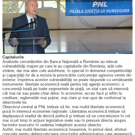
Capitalurile
Analizele cercetătorilor din Banca Naţională a României au relevat
vulnerabilităţi majore pe care le au capitalurile din România, atât cele
străine, dar mai ales cele autohtone, în special în domeniul com­pe­titivităţii
şi capacităţii lor de a rezista la provocările concurenţei agresive venite din
exterior. Împotriva acestor vulnerabilităţi se poate răspunde cu următoarele
instrumente: libertate economică reală pentru toţi agenţii economici; o
concurenţă loială pe toate segmentele de piaţă; un stat care să intervină
cât mai rar sau poate chiar deloc în economie; acces facil şi ieftin la
creditare; reglemetări mai puţine, mai clare şi mai uşor de conformat la
obiectivele lor.
Obiectivul central al PNL trebuie să fie: mai multă libertate economică
pusă în interesul economiei naţio­nale. Libertatea economică trebuie să
depăşească stadiul de deviză politică şi trebuie să se concretizeze în cel
mai scurt timp în acţiuni legislative reale sau în presiuni directe asupra
fac­torilor executivi în vederea înde­plinirii acestui obiectiv.
Astfel, mai multă libertate economică înseamnă, în primul rând, eforturi
concrete pentru debiro­cratizarea structurilor administrative care generează