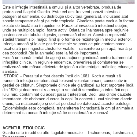
Este o infecţie intestinală a omului şi a altor verte­bra­te, produsă de
protozoarul fla­gelat Giardia. Este cel ami frec­vent parazit intestinal
patogen al oamenilor, cu distribuţie ubicvitară (generală), inclu­zând atât
zonele temperate cât şi pe cele tropicale. Giardioza poa­te evolua în focare
izolate de boală sau în epi­de­mie. Pa­razitul invadează intestinul sub­ţire,
unde se multiplică ra­pid, foarte activ. Odată cu înaintarea spre regiunile
pos­terioare ale tubului diges­tiv, generează chisturi. Acestea re­prezintă
stadiul transmisibil major, fiind şi o formă de re­zistenţă în mediul ex­te­rior.
Infecţia umană şi la alte gazde animale se produce prin con­taminarea
fecal-orală prin in­gestia chisturilor via­bile. Transmiterea prin apă, hrană şi
cea zoonotică (de la animale) este la fel de importantă.
Există un număr limitat de agenţi cu acţiune giardicidă pentru tratamentul
infecţiilor clinice. În regiunile endemice, prevenirea şi combaterea se
realizează prin măsuri eficiente de igienă a alimentaţiei, mâi­nilor, educaţie
sanitară.
ISTORIC – Parazitul a fost descris încă din 1681. Koch a reuşit să
transmită infecţia simptomatică folosind vo­lun­tari umani, consecutiv in­
gestiei de chisturi. Simptomele clinice ale giardiozei au fost raportate încă
din 1920 şi doar recent s-a reuşit a se stabili semnificaţia infestării copi­
lului mic, contaminat cu acest pa­razit intestinal. Deci, una dintre cauzele
importante de ab­domen dureros la copil în contextul unui sindrom diareic
cronic, cu malabsorbţie şi de­ficit ponderal se datorează acestei patologii.
Epidemio­lo­gia este complexă, trans­mi­terea încrucişată la om şi ani­male a
determinat ca aceas­tă infecţie să fie con­siderată o zoonoză.
AGENTUL ETIOLOGIC
Giardia este înrudit cu alte flagelate medicale – Trichomo­nas, Leishmania,