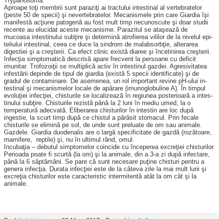
Trypanosoma.
Aproape toţi membrii sunt paraziţi ai tractului intestinal al vertebratelor
(peste 50 de specii) şi nevertebra­telor.­ Me­canismele prin care Giardia îşi
manifestă acţiune patogenă au fost mult timp necunoscute şi doar studii
recente au elucidat aceste mecanisme. Parazitul se ataşează de
mucoasa intes­ti­nului subţire şi determină atro­fierea vililor de la nivelul epi­
teliului intestinal, ceea ce duce la sindrom de malabsorbţie, alterarea
digestiei şi a creş­terii. Ca efect clinic există diaree şi încetinirea creş­terii.
Infecţia simptomatică des­­crisă apare frecvent la per­soane cu deficit
imunitar. Tro­fozoiţii se mul­tiplică activ în intestinul gaz­dei. Agresivitatea
infestării depinde de tipul de giardia (există 5 specii iden­ti­ficate) şi de
gradul de con­taminare. De asemenea, un rol important revine pH-ului in­
tes­tinal şi mecanismelor locale de apă­rare (imunoglobuline A). În timpul
evoluţiei infecţiei, chis­turile se localizează în regiunea posterioară a intes­
tinului sub­ţire. Chisturile re­zistă până la 2 luni în mediu umed, la o
temperatură adec­vată. Elibe­rarea chisturilor în intestin are loc după
ingestie, la scurt timp după ce chistul a părăsit sto­macul. Prin fecale
chisturile se elimină pe sol, de unde sunt preluate de om sau animale.
Gazdele. Giardia duodena­lis are o largă specificitate de gazdă (rozătoare,
mamifere, rep­­­tile) şi, nu în ultimul rând, omul.
Incubaţia – debutul simpto­melor coincide cu începerea excreţiei chisturilor.
Perioada poate fi scurtă (la om) şi la animale, din a 3-a zi după in­fectare,
până la 6 săptămâni. Se pare că sunt necesare puţine chisturi pentru a
genera in­fec­ţia. Du­rata infecţiei este de la câteva zile la mai mult luni şi
excreţia chisturilor este carac­teristic in­termitentă atât la om cât şi la
animale.