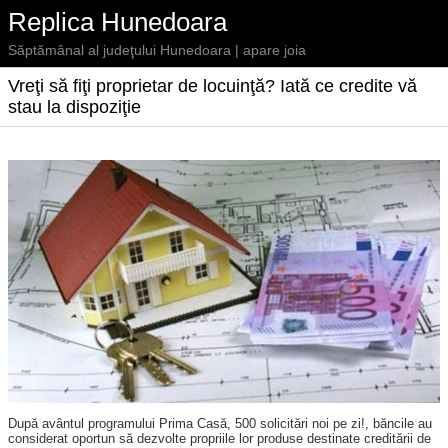
Replica Hunedoara
Săptămânal al judeţului Hunedoara | apare joia
Vreţi să fiţi proprietar de locuinţă? Iată ce credite vă
stau la dispoziţie
După avântul programului Prima Casă, 500 solicitări noi pe zi!, băncile au
considerat oportun să dezvolte propriile lor produse destinate cre­ditării de