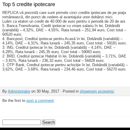
Top 5 credite ipotecare
REPLICA vă prezintă care sunt primele cinci credite ipotecare de pe piaţa
românească, din punct de vedere al avantajului unor dobânzi mici.
Luăm ca etalon un credit de 40.000 de euro pentru o periodă de 20 de ani.
5. Banca Transilvania, Credit ipo­tecar cu virare salariu în lei, Do­bândă
(variabilă) – 4,32%, DAE – 4,55%, Rata lunară – 251,94 euro, Cost total –
60520 euro;
4. Bancpost, Creditul ipotecar pen­tru Acasă în lei, Dobândă (va­riabilă) –
4,14%, DAE – 4,31%, Rata lunară – 245,35 euro, Cost total – 59181 euro;
3. ING, Creditul ipotecar în lei, Dobândă (variabilă) – 4,14%, DAE –
4,28%, Rata lunară – 245,35 euro, Cost total – 59083 euro;
2. BRD, Creditul ipotecar Habitat în lei, Dobândă (variabilă) – 3,71%, DAE
– 3,81%, Rata lunară – 236,32 euro, Cost total – 56828 euro;
1. OTP Bank, Creditul ipotecar pentru achiziţie în lei, Dobândă (variabilă) –
3,62%, DAE – 3,68%, Rata lunară – 234,46 euro, Cost total – 56270 euro.
By
Administrator
on 30 May, 2017 · Posted in
showroom economic
Be the first to
post a comment
.