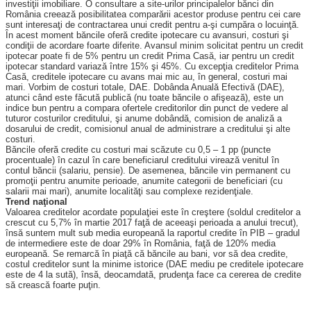
investiţii imobiliare. O con­sultare a site-urilor principalelor băn­ci din
România creează posibilitatea comparării acestor produse pentru cei care
sunt interesaţi de con­trac­tarea unui credit pentru a-şi cumpăra o locuinţă.
În acest moment băncile oferă credite ipotecare cu avansuri, costuri şi
condiţii de acordare foarte diferite. Avansul minim solicitat pentru un credit
ipotecar poate fi de 5% pentru un credit Prima Casă, iar pentru un credit
ipotecar standard variază între 15% şi 45%. Cu excepţia creditelor Prima
Casă, creditele ipotecare cu avans mai mic au, în general, costuri mai
mari. Vorbim de costuri totale, DAE. Dobânda Anuală Efectivă (DAE),
atunci când este făcută publică (nu toate băncile o afişează), este un
indice bun pentru a compara ofertele creditorilor din punct de vedere al
tuturor costurilor creditului, şi anume dobândă, comision de analiză a
dosarului de credit, comisionul anual de administrare a creditului şi alte
costuri.
Băncile oferă credite cu costuri mai scăzute cu 0,5 – 1 pp (puncte
procentuale) în cazul în care be­neficiarul creditului virează venitul în
contul băncii (salariu, pensie). De asemenea, băncile vin permanent cu
promoţii pentru anumite perioade, anumite categorii de beneficiari (cu
salarii mai mari), anumite localităţi sau complexe rezidenţiale.
Trend naţional
Valoarea creditelor acordate po­pulaţiei este în creştere (soldul cre­ditelor a
crescut cu 5,7% în martie 2017 faţă de aceeaşi perioada a anului trecut),
însă suntem mult sub media europeană la raportul credite în PIB – gradul
de intermediere este de doar 29% în România, faţă de 120% media
europeană. Se remarcă în piaţă că băncile au bani, vor să dea credite,
costul creditelor sunt la minime is­to­rice (DAE mediu pe creditele ipo­tecare
este de 4 la sută), însă, deo­camdată, prudenţa face ca cererea de credite
să crească foarte puţin.