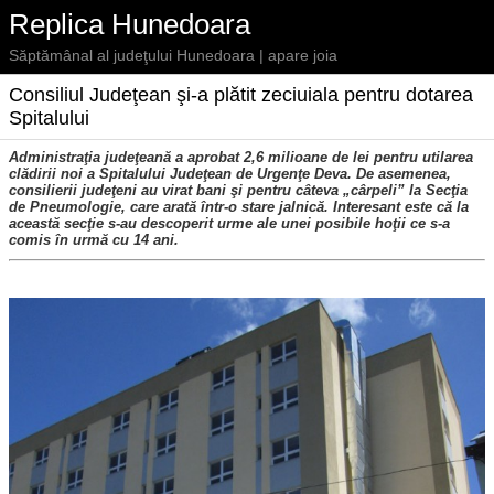
Replica Hunedoara
Săptămânal al judeţului Hunedoara | apare joia
Consiliul Judeţean şi-a plătit zeciuiala pentru dotarea
Spitalului
Administraţia judeţeană a aprobat 2,6 milioane de lei pentru utilarea
clădirii noi a Spitalului Judeţean de Urgenţe Deva. De asemenea,
consilierii judeţeni au virat bani şi pentru câteva „cârpeli” la Secţia
de Pneumologie, care arată într-o stare jalnică. Interesant este că la
această secţie s-au descoperit urme ale unei posibile hoţii ce s-a
comis în urmă cu 14 ani.