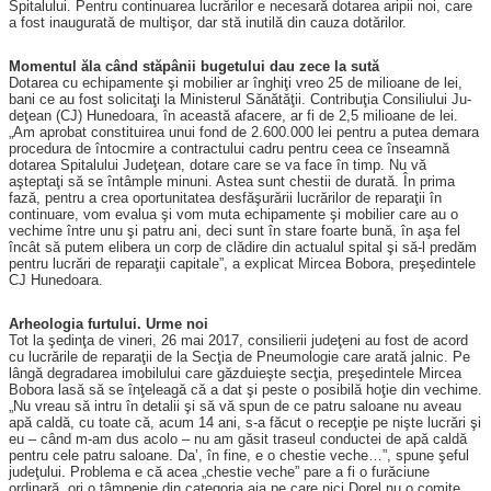
Spitalului. Pentru continuarea lucrărilor e ne­cesară dotarea aripii noi, care
a fost inaugurată de multişor, dar stă inutilă din cauza dotărilor.
Momentul ăla când stăpânii bugetului dau zece la sută
Dotarea cu echipamente şi mobilier ar înghiţi vreo 25 de milioane de lei,
bani ce au fost solicitaţi la Ministerul Sănătăţii. Contribuţia Consiliului Ju­
deţean (CJ) Hunedoara, în această afacere, ar fi de 2,5 milioane de lei.
„Am aprobat constituirea unui fond de 2.600.000 lei pentru a putea demara
procedura de întocmire a contractului cadru pentru ceea ce înseamnă
dotarea Spitalului Judeţean, dotare care se va face în timp. Nu vă
aşteptaţi să se întâmple minuni. Astea sunt chestii de durată. În prima
fază, pentru a crea oportunitatea desfăşurării lucrărilor de reparaţii în
continuare, vom evalua şi vom muta echipamente şi mobilier care au o
vechime între unu şi patru ani, deci sunt în stare foarte bună, în aşa fel
încât să putem elibera un corp de clădire din actualul spital şi să-l predăm
pentru lucrări de reparaţii capitale”, a explicat Mircea Bobora, preşedintele
CJ Hunedoara.
Arheologia furtului. Urme noi
Tot la şedinţa de vineri, 26 mai 2017, consilierii judeţeni au fost de acord
cu lucrările de reparaţii de la Secţia de Pneumologie care arată jalnic. Pe
lângă degradarea imobilului care găzduieşte secţia, preşedintele Mircea
Bobora lasă să se înţeleagă că a dat şi peste o posibilă hoţie din ve­chime.
„Nu vreau să intru în detalii şi să vă spun de ce patru saloane nu aveau
apă caldă, cu toate că, acum 14 ani, s-a făcut o recepţie pe nişte lucrări şi
eu – când m-am dus acolo – nu am găsit traseul conductei de apă caldă
pentru cele patru saloane. Da’, în fine, e o chestie veche…”, spune şeful
judeţului. Problema e că acea „chestie veche” pare a fi o furăciune
ordinară, ori o tâm­penie din categoria aia pe care nici Dorel nu o comite,