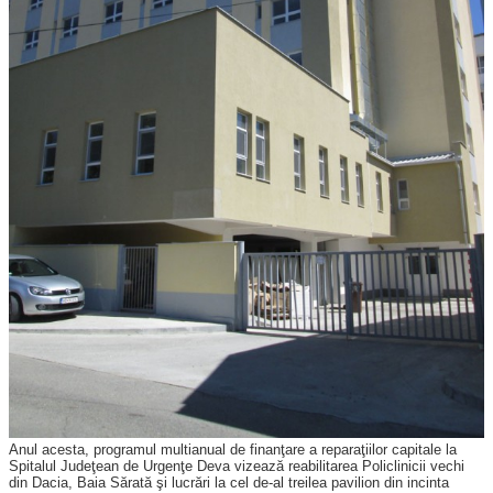
Anul acesta, programul multianual de finanţare a reparaţiilor capitale la
Spitalul Judeţean de Urgenţe Deva vizează reabilitarea Policlinicii vechi
din Dacia, Baia Sărată şi lucrări la cel de-al treilea pavilion din incinta