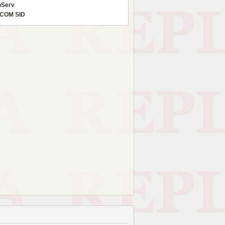
oServ
COM SID