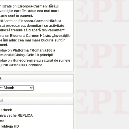
 Istrate
on
Eleonora-Carmen Hărău:
vestiţiile care îmi aduc cea mai mare
urie sunt în oameni.
sti Apetri
on
Eleonora-Carmen Hărău a
sat provocarea: demnitarii cu activitate
iocră trebuie să dispară din Parlament
ana
on
Eleonora-Carmen Hărău: „Investiţiile
e îmi aduc cea mai mare bucurie sunt în
meni.
olae
on
Platforma #Romania100 a
mierului Cioloş. Cele 10 principii
olae
on
Hunedorenii s-au săturat de ruinele
 jurul Castelului Corvinilor
a
ll
eritech
hiva veche REPLICA
rme
croMega HD