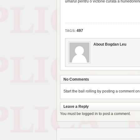
umărul pentru o victorie curată a hunedoreni
497
TAGS:
About Bogdan Leu
No Comments
Start the ball rolling by posting a comment on t
Leave a Reply
You must be
logged in
to post a comment.