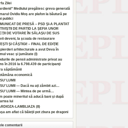
fa Zilei
rdienii” Mediului pregătesc greva generală
marul Ovidiu Moş are plafon la băutură pe
i publici
MUNICAT DE PRESĂ – PSD ŞI-A PLANTAT
TIVIŞTII DE PARTID LA ŞEFIA UNOR
CŢII DE VOTARE ÎN SĂLAŞU DE SUS
vii deveni, la şcoala de restaurare
TEŞTI ŞI CÂŞTIGI! – FINAL DE EDIŢIE
pierderi arhitecturale a avut Deva în
imul veac şi jumătate (I)
durile de pensii administrate privat au
ns în 2016 la 6.798.439 de participanţi
ra săptămânii
ptămâna economică
SU’ LUMII
SU’ LUMII — Dacă nu aţi zâmbit azi…
SU’ LUMII — Mintea de pe urmă…
 poate mineritul să aducă bani şi după
rtea lui
ARDIOZA-LAMBLIAZA (II)
aşa am aflat că băieţii pot zbura pe dragoni
ele comentarii