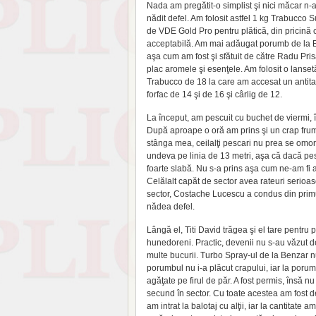
Nada am pregătit-o simplist şi nici măcar n-a
nădit defel. Am folosit astfel 1 kg Trabucco
de VDE Gold Pro pentru plătică, din pricină 
acceptabilă. Am mai adăugat porumb de la Bai
aşa cum am fost şi sfătuit de către Radu Pris
plac aromele şi esenţele. Am folosit o lanse
Trabucco de 18 la care am accesat un antitang
forfac de 14 şi de 16 şi cârlig de 12.
La început, am pescuit cu buchet de viermi, î
După aproape o oră am prins şi un crap frum
stânga mea, ceilalţi pescari nu prea se omora
undeva pe linia de 13 metri, aşa că dacă pes
foarte slabă. Nu s-a prins aşa cum ne-am fi a
Celălalt capăt de sector avea rateuri serioa
sector, Costache Lucescu a condus din primu
nădea defel.
Lângă el, Titi David trăgea şi el tare pentru 
hunedoreni. Practic, devenii nu s-au văzut 
multe bucurii. Turbo Spray-ul de la Benzar nu
porumbul nu i-a plăcut crapului, iar la porumb
agăţate pe firul de păr. A fost permis, însă 
secund în sector. Cu toate acestea am fost d
am intrat la balotaj cu alţii, iar la cantitate