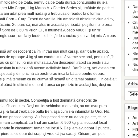
m folosit-o pe toată, pentru că pe toată durata concursului nu s-a
Dan
 Super Mix Carpa, 1 kg Maros Mix Feeder Series şi jumătate de pachet
„In
că am udat prea mult nada şi a trebuit să o readuc la o formă
buc
t Corn – Carp Expert de vanilie. Nu am folosit absolut niciun aditiv,
Cri
ăcariu. Se pare că, mai ales în această perioadă, peştilor nu le prea
lan
tă Spro de 3,60 m Prion CF, o mulinetă Alcedo 4006 F şi un fir
med
le scurt, un flatty feeder, o biluţă de cauciuc şi un vârtej mic. Am pus
Di
car
oa
nsă am descoperit că îmi intrau mai mult caraşi, dar foarte apatici.
Nic
os de aproape 4 kg şi am condus multă vreme sectorul, pentru că, în
pre
u cu prinsul, ci mai mult ratau. Am descoperit rapid că peştii stau
Nic
cuiam la rubeziană aveam activitate bună. Dar în larg, activitatea era
din
şteptat şi din pricină că peştii erau încă la bătaie pentru depus.
se şi mă temeam ca nu cumva să scoată un ditamai balaurul. În celălalt
Arhiv
l până în ultimul moment. Lansa cu precizie în acelaşi loc, deşi nu
primul loc în sector. Competiţia a fost dominată categoric de
deloc în concurs. Deşi am tot schimbat momeala, nu am avut prea
Blogro
 şi-a făcut treaba pe balta Ben, aşa cum s-a întâmplat la Uroi. Nici
 am prins tot caraşi. Au fost pescari care au dat cu pelete, chiar
Am
nu m-am complicat. La final am cântărit 6,900 kg şi am ocupat locul
Ar
eparte în clasament, taman pe locul 6. Deşi am avut doar 2 puncte,
Fi
 am pierdut, cu doar doi crapi şi vreo câţiva caraşi. Oricum, am pus
Mi