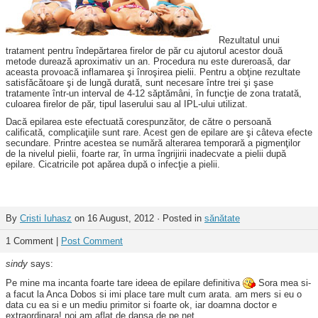
Rezultatul unui
tratament pentru îndepărtarea firelor de păr cu ajutorul acestor două
metode durează aproximativ un an. Procedura nu este dureroasă, dar
aceasta provoacă inflamarea şi înroşirea pielii. Pentru a obţine rezultate
satisfăcătoare şi de lungă durată, sunt necesare între trei şi şase
tratamente într-un interval de 4-12 săptămâni, în funcţie de zona tratată,
culoarea firelor de păr, tipul laserului sau al IPL-ului utilizat.
Dacă epilarea este efectuată corespunzător, de către o persoană
calificată, complicaţiile sunt rare. Acest gen de epilare are şi câteva efecte
secundare. Printre acestea se numără alterarea temporară a pigmenţilor
de la nivelul pielii, foarte rar, în urma îngrijirii inadecvate a pielii după
epilare. Cicatricile pot apărea după o infecţie a pielii.
By
Cristi Iuhasz
on 16 August, 2012 · Posted in
sănătate
1 Comment |
Post Comment
sindy
says:
Pe mine ma incanta foarte tare ideea de epilare definitiva
Sora mea si-
a facut la Anca Dobos si imi place tare mult cum arata. am mers si eu o
data cu ea si e un mediu primitor si foarte ok, iar doamna doctor e
extraordinara! noi am aflat de dansa de pe net