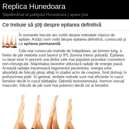
Replica Hunedoara
Săptămânal al judeţului Hunedoara | apare joia
Ce trebuie să ştiţi despre epilarea definitivă
În numerele trecute am vorbit despre metodele clasice de
epilare. Astăzi vom vorbi despre epilarea definitivă, cunoscută şi
ca
epilarea permanentă
.
Cele mai cunoscute metode de îndepărtare, pe termen lung, a
firelor de păr nedorite sunt laserul şi IPL (lumina intens pulsată). Epilarea
cu laser este în prezent una dintre cele mai populare proceduri cosmetice
non-chirurgicale. Majoritatea laserelor utilizează radiaţii de energie joasă.
Această radiaţie traversează tegumentul pacientului, energia este
absorbită de foliculii piloşi aflaţi în stadiul activ de creştere, fiind distruşi în
profunzimea pielii. În general, ambele metode sunt mai eficiente în cazul
femeilor decât în cazul bărbaţilor. Datorită testosteronului, hormon sexual
masculin, foliculii de păr sunt mai puternici decât cei ai femeilor.