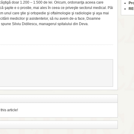
câştigă doar 1.200 – 1.500 de lei. Oricum, ordonanţa aceea care
Pr
 şapte e o prostie, mai ales în ceea ce priveşte sectorul medical. Păi
RE
unul care ştie şi ortopedie şi oftalmologie şi radiologie şi aşa mai
itării medicilor şi asistentelor, să nu avem de-a face, Doamne
, spune Silviu Didilescu, managerul spitalului din Deva.
his article!