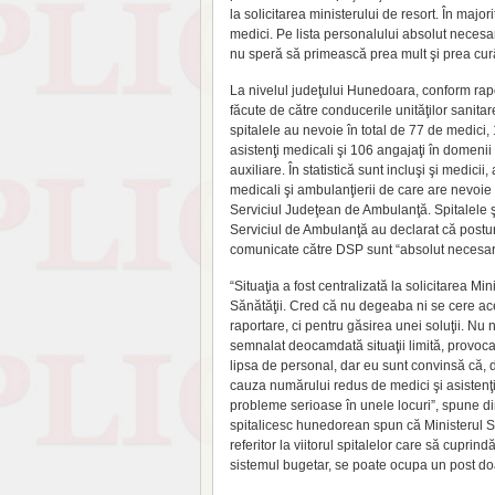
la solicitarea ministerului de resort. În major
medici. Pe lista personalului absolut necesar 
nu speră să primească prea mult şi prea curâ
La nivelul judeţului Hunedoara, conform rapo
făcute de către conducerile unităţilor sanitar
spitalele au nevoie în total de 77 de medici,
asistenţi medicali şi 106 angajaţi în domenii
auxiliare. În statistică sunt incluşi şi medicii, 
medicali şi ambulanţierii de care are nevoie
Serviciul Judeţean de Ambulanţă. Spitalele ş
Serviciul de Ambulanţă au declarat că postur
comunicate către DSP sunt “absolut necesar
“Situaţia a fost centralizată la solicitarea Min
Sănătăţii. Cred că nu degeaba ni se cere a
raportare, ci pentru găsirea unei soluţii. Nu 
semnalat deocamdată situaţii limită, provoc
lipsa de personal, dar eu sunt convinsă că, 
cauza numărului redus de medici şi asistenţi
probleme serioase în unele locuri”, spune d
spitalicesc hunedorean spun că Ministerul S
referitor la viitorul spitalelor care să cuprin
sistemul bugetar, se poate ocupa un post doa