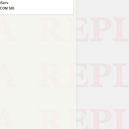
oServ
COM SID