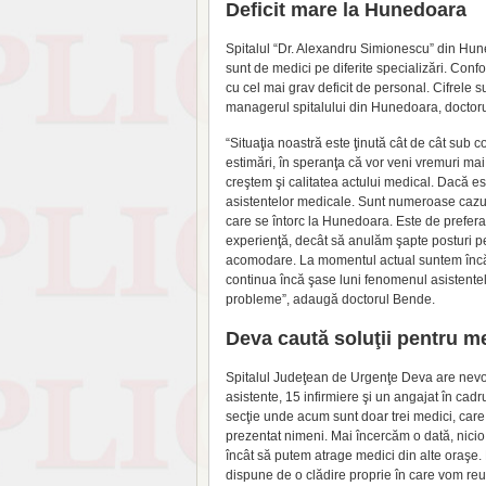
Deficit mare la Hunedoara
Spitalul “Dr. Alexandru Simionescu” din Hune
sunt de medici pe diferite specializări. Conf
cu cel mai grav deficit de personal. Cifrele
managerul spitalului din Hunedoara, doctor
“Situaţia noastră este ţinută cât de cât sub 
estimări, în speranţa că vor veni vremuri ma
creştem şi calitatea actului medical. Dacă 
asistentelor medicale. Sunt numeroase cazuri 
care se întorc la Hunedoara. Este de prefera
experienţă, decât să anulăm şapte posturi p
acomodare. La momentul actual suntem încă p
continua încă şase luni fenomenul asistentel
probleme”, adaugă doctorul Bende.
Deva caută soluţii pentru m
Spitalul Judeţean de Urgenţe Deva are nevo
asistente, 15 infirmiere şi un angajat în cad
secţie unde acum sunt doar trei medici, care
prezentat nimeni. Mai încercăm o dată, nicio
încât să putem atrage medici din alte oraşe.
dispune de o clădire proprie în care vom r