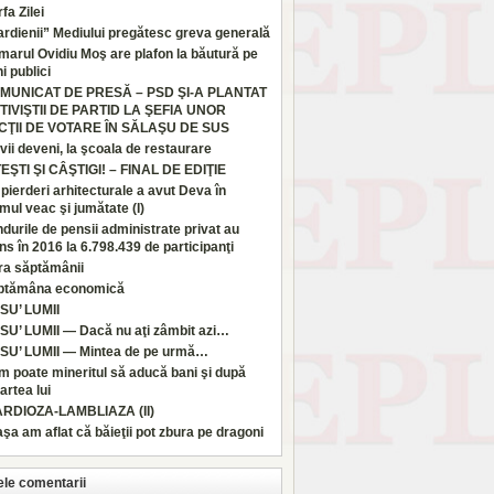
fa Zilei
rdienii” Mediului pregătesc greva generală
marul Ovidiu Moş are plafon la băutură pe
i publici
MUNICAT DE PRESĂ – PSD ŞI-A PLANTAT
TIVIŞTII DE PARTID LA ŞEFIA UNOR
CŢII DE VOTARE ÎN SĂLAŞU DE SUS
vii deveni, la şcoala de restaurare
TEŞTI ŞI CÂŞTIGI! – FINAL DE EDIŢIE
pierderi arhitecturale a avut Deva în
imul veac şi jumătate (I)
durile de pensii administrate privat au
ns în 2016 la 6.798.439 de participanţi
ra săptămânii
ptămâna economică
SU’ LUMII
SU’ LUMII — Dacă nu aţi zâmbit azi…
SU’ LUMII — Mintea de pe urmă…
 poate mineritul să aducă bani şi după
rtea lui
ARDIOZA-LAMBLIAZA (II)
aşa am aflat că băieţii pot zbura pe dragoni
ele comentarii