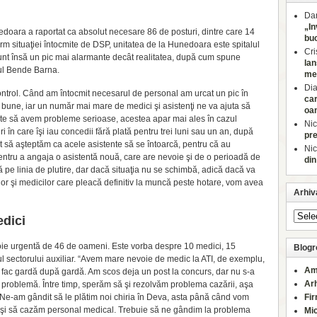
Dan
„In
doara a raportat ca absolut necesare 86 de posturi, dintre care 14
buc
orm situaţiei întocmite de DSP, unitatea de la Hunedoara este spitalul
Cri
 sunt însă un pic mai alarmante decât realitatea, după cum spune
lan
ul Bende Barna.
med
Di
control. Când am întocmit necesarul de personal am urcat un pic în
car
i bune, iar un număr mai mare de medici şi asistenţi ne va ajuta să
oa
este să avem probleme serioase, acestea apar mai ales în cazul
Nic
în care îşi iau concedii fără plată pentru trei luni sau un an, după
pre
t să aşteptăm ca acele asistente să se întoarcă, pentru că au
Nic
entru a angaja o asistentă nouă, care are nevoie şi de o perioadă de
din
e linia de plutire, dar dacă situaţia nu se schimbă, adică dacă va
or şi medicilor care pleacă definitiv la muncă peste hotare, vom avea
Arhiv
edici
ie urgentă de 46 de oameni. Este vorba despre 10 medici, 15
Blogro
rul sectorului auxiliar. “Avem mare nevoie de medic la ATI, de exemplu,
Am
 fac gardă după gardă. Am scos deja un post la concurs, dar nu s-a
Ar
 problemă. Între timp, sperăm să şi rezolvăm problema cazării, aşa
 Ne-am gândit să le plătim noi chiria în Deva, asta până când vom
Fi
euşi să cazăm personal medical. Trebuie să ne gândim la problema
Mi