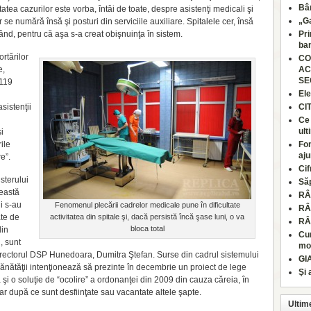
Bâr
itatea cazurilor este vorba, întâi de toate, despre asistenţi medicali şi
„Ga
se numără însă şi posturi din serviciile auxiliare. Spitalele cer, însă
nd, pentru că aşa s-a creat obişnuinţa în sistem.
Pri
ban
rtărilor
CO
e,
AC
SE
 119
Ele
asistenţii
CI
Ce 
ult
i
ile
Fon
aju
e”.
Cif
isterului
Să
ceastă
RÂ
ni s-au
Fenomenul plecării cadrelor medicale pune în dificultate
RÂ
ate de
activitatea din spitale şi, dacă persistă încă şase luni, o va
RÂ
bloca total
din
Cum
, sunt
moa
irectorul DSP Hunedoara, Dumitra Ştefan. Surse din cadrul sistemului
GI
ănătăţii intenţionează să prezinte în decembrie un proiect de lege
Şi 
dă şi o soluţie de “ocolire” a ordonanţei din 2009 din cauza căreia, în
r după ce sunt desfiinţate sau vacantate altele şapte.
Ultim