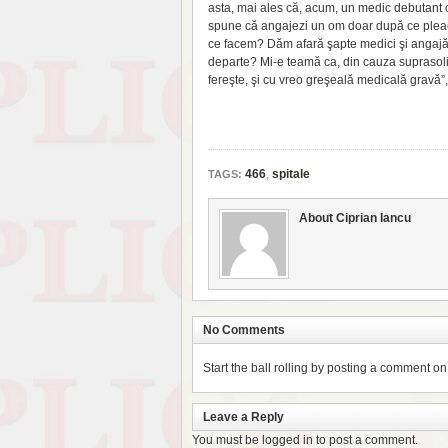
asta, mai ales că, acum, un medic debutant 
spune că angajezi un om doar după ce pleacă
ce facem? Dăm afară şapte medici şi angajăm 
departe? Mi-e teamă ca, din cauza suprasolic
fereşte, şi cu vreo greşeală medicală gravă”
466
,
spitale
TAGS:
About Ciprian Iancu
No Comments
Start the ball rolling by posting a comment on t
Leave a Reply
You must be
logged in
to post a comment.