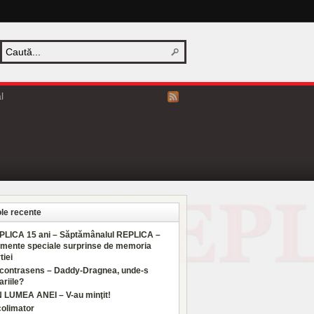
l
ole recente
PLICA 15 ani – Săptămânalul REPLICA –
mente speciale surprinse de memoria
tiei
 contrasens – Daddy-Dragnea, unde-s
ariile?
N LUMEA ANEI – V-au minţit!
colimator