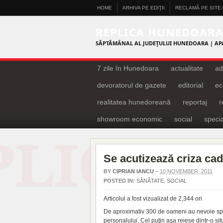
HOME
ARHIVA PE EDIŢII
RECLAMĂ PE SITE
REPLICA HUNEDOAR
SĂPTĂMÂNAL AL JUDEŢULUI HUNEDOARA | AP
7 zile în Hunedoara
actualitate
ad
devoratorul de gazete
editorial
ec
realitatea hunedoreană
reportaj
showroom economic
social
specia
Se acutizează criza ca
BY
CIPRIAN IANCU
–
10 NOVEMBER, 2011
POSTED IN:
SĂNĂTATE
,
SOCIAL
Articolul a fost vizualizat de 2,344 ori
De aproximativ 300 de oameni au nevoie spit
personalului. Cel puţin aşa reiese dintr-o sit