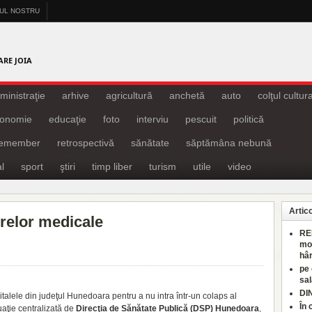
-UL NOSTRU
A
ARE JOIA
ministraţie
arhive
agricultură
anchetă
auto
colţul cultura
onomie
educaţie
foto
interviu
pescuit
politică
remember
retrospectivă
sănătate
săptămâna nebună
l
sport
ştiri
timp liber
turism
utile
video
Artic
drelor medicale
RE
mo
hâr
pe
sal
DI
alele din judeţul Hunedoara pentru a nu intra într-un colaps al
În 
uaţie centralizată de
Direcţia de Sănătate Publică (DSP) Hunedoara
,