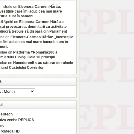
 Istrate
on
Eleonora-Carmen Hărău:
vestiţiile care îmi aduc cea mai mare
urie sunt în oameni.
sti Apetri
on
Eleonora-Carmen Hărău a
sat provocarea: demnitarii cu activitate
iocră trebuie să dispară din Parlament
ana
on
Eleonora-Carmen Hărău: „Investiţiile
e îmi aduc cea mai mare bucurie sunt în
meni.
olae
on
Platforma #Romania100 a
mierului Cioloş. Cele 10 principii
olae
on
Hunedorenii s-au săturat de ruinele
 jurul Castelului Corvinilor
a
ll
eritech
hiva veche REPLICA
rme
croMega HD