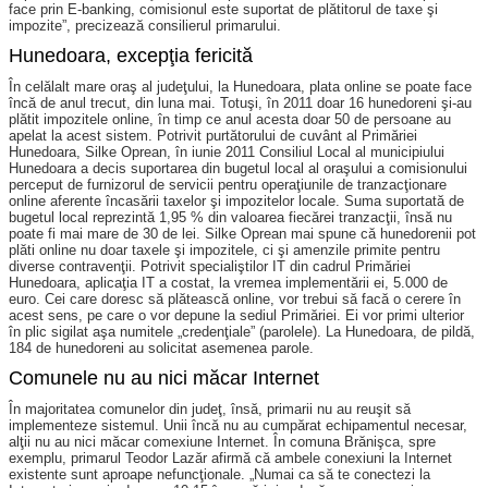
face prin E-banking, comisionul este suportat de plătitorul de taxe şi
impozite”, precizează consilierul primarului.
Hunedoara, excepţia fericită
În celălalt mare oraş al judeţului, la Hunedoara, plata online se poate face
încă de anul trecut, din luna mai. Totuşi, în 2011 doar 16 hunedoreni şi-au
plătit impozitele online, în timp ce anul acesta doar 50 de persoane au
apelat la acest sistem. Potrivit purtătorului de cuvânt al Primăriei
Hunedoara, Silke Oprean, în iunie 2011 Consiliul Local al municipiului
Hunedoara a decis suportarea din bugetul local al oraşului a comisionului
perceput de furnizorul de servicii pentru operaţiunile de tranzacţionare
online aferente încasării taxelor şi impozitelor locale. Suma suportată de
bugetul local reprezintă 1,95 % din valoarea fiecărei tranzacţii, însă nu
poate fi mai mare de 30 de lei. Silke Oprean mai spune că hunedorenii pot
plăti online nu doar taxele şi impozitele, ci şi amenzile primite pentru
diverse contravenţii. Potrivit specialiştilor IT din cadrul Primăriei
Hunedoara, aplicaţia IT a costat, la vremea implementării ei, 5.000 de
euro. Cei care doresc să plătească online, vor trebui să facă o cerere în
acest sens, pe care o vor depune la sediul Primăriei. Ei vor primi ulterior
în plic sigilat aşa numitele „credenţiale” (parolele). La Hunedoara, de pildă,
184 de hunedoreni au solicitat asemenea parole.
Comunele nu au nici măcar Internet
În majoritatea comunelor din judeţ, însă, primarii nu au reuşit să
implementeze sistemul. Unii încă nu au cumpărat echipamentul necesar,
alţii nu au nici măcar comexiune Internet. În comuna Brănişca, spre
exemplu, primarul Teodor Lazăr afirmă că ambele conexiuni la Internet
existente sunt aproape nefuncţionale. „Numai ca să te conectezi la