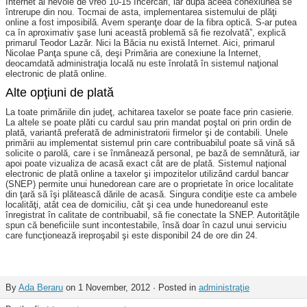
Internet ai nevoie de vreo 10-15 încercări, iar după aceea conexiunea se
întrerupe din nou. Tocmai de asta, implementarea sistemului de plăţi
online a fost imposibilă. Avem speranţe doar de la fibra optică. S-ar putea
ca în aproximativ şase luni această problemă să fie rezolvată”, explică
primarul Teodor Lazăr. Nici la Băcia nu există Internet. Aici, primarul
Nicolae Panţa spune că, deşi Primăria are conexiune la Internet,
deocamdată administraţia locală nu este înrolată în sistemul naţional
electronic de plată online.
Alte opţiuni de plată
La toate primăriile din judeţ, achitarea taxelor se poate face prin casierie.
La altele se poate plăti cu cardul sau prin mandat poştal ori prin ordin de
plată, variantă preferată de administratorii firmelor şi de contabili. Unele
primării au implementat sistemul prin care contribuabilul poate să vină să
solicite o parolă, care i se înmânează personal, pe bază de semnătură, iar
apoi poate vizualiza de acasă exact cât are de plată. Sistemul naţional
electronic de plată online a taxelor şi impozitelor utilizând cardul bancar
(SNEP) permite unui hunedorean care are o proprietate în orice localitate
din ţară să îşi plătească dările de acasă. Singura condiţie este ca ambele
localităţi, atât cea de domiciliu, cât şi cea unde hunedoreanul este
înregistrat în calitate de contribuabil, să fie conectate la SNEP. Autorităţile
spun că beneficiile sunt incontestabile, însă doar în cazul unui serviciu
care funcţionează ireproşabil şi este disponibil 24 de ore din 24.
By
Ada Beraru
on 1 November, 2012 · Posted in
administraţie