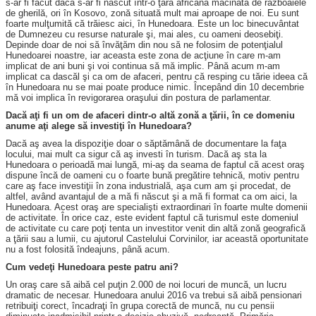
s-ar fi făcut dacă s-ar fi născut într-o ţară africană măcinată de războaiele
de gherilă, ori în Kosovo, zonă situată mult mai aproape de noi. Eu sunt
foarte mulţumită că trăiesc aici, în Hunedoara. Este un loc binecuvântat
de Dumnezeu cu resurse naturale şi, mai ales, cu oameni deosebiţi.
Depinde doar de noi să învăţăm din nou să ne folosim de potenţialul
Hunedoarei noastre, iar aceasta este zona de acţiune în care m-am
implicat de ani buni şi voi continua să mă implic. Până acum m-am
implicat ca dascăl şi ca om de afaceri, pentru că resping cu tărie ideea că
în Hunedoara nu se mai poate produce nimic. Începând din 10 decembrie
mă voi implica în revigorarea oraşului din postura de parlamentar.
Dacă aţi fi un om de afaceri dintr-o altă zonă a ţării, în ce domeniu
anume aţi alege să investiţi în Hunedoara?
Dacă aş avea la dispoziţie doar o săptămână de documentare la faţa
locului, mai mult ca sigur că aş investi în turism. Dacă aş sta la
Hunedoara o perioadă mai lungă, mi-aş da seama de faptul că acest oraş
dispune încă de oameni cu o foarte bună pregătire tehnică, motiv pentru
care aş face investiţii în zona industrială, aşa cum am şi procedat, de
altfel, având avantajul de a mă fi născut şi a mă fi format ca om aici, la
Hunedoara. Acest oraş are specialişti extraordinari în foarte multe domenii
de activitate. În orice caz, este evident faptul că turismul este domeniul
de activitate cu care poţi tenta un investitor venit din altă zonă geografică
a ţării sau a lumii, cu ajutorul Castelului Corvinilor, iar această oportunitate
nu a fost folosită îndeajuns, până acum.
Cum vedeţi Hunedoara peste patru ani?
Un oraş care să aibă cel puţin 2.000 de noi locuri de muncă, un lucru
dramatic de necesar. Hunedoara anului 2016 va trebui să aibă pensionari
retribuiţi corect, încadraţi în grupa corectă de muncă, nu cu pensii