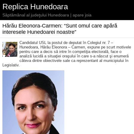
Replica Hunedoara
Săptămânal al judeţului Hunedoara | apare joia
Hărău Eleonora-Carmen: “Sunt omul care apără
interesele Hunedoarei noastre”
Candidatul USL la postul de deputat în Colegiul nr. 7 –
Hunedoara, Hărău Eleonora – Carmen, expune pe scurt motivele
pentru care a decis să intre în competiţia electorală, face o
analiză lucidă a situaţiei oraşului în care s-a născut şi enumeră
câteva dintre obiectivele sale ca reprezentant al municipiului în
Legislativ.