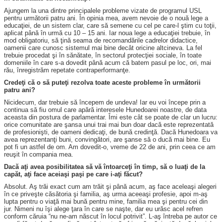
Ajungem la una dintre principalele probleme vizate de programul USL
pentru următorii patru ani. În opinia mea, avem nevoie de o nouă lege a
educaţiei, de un sistem clar, care să semene cu cel pe care-l ştim cu toţii,
aplicat până în urmă cu 10 – 15 ani. Iar noua lege a educaţiei trebuie, în
mod obligatoriu, să ţină seama de recomandările cadrelor didactice,
oamenii care cunosc sistemul mai bine decât oricine altcineva. La fel
trebuie procedat şi în sănătate, în sectorul protecţiei sociale, în toate
domeniile în care s-a dovedit până acum că batem pasul pe loc, ori, mai
rău, înregistrăm repetate contraperformanţe.
Credeţi că o să puteţi rezolva toate aceste probleme în următorii
patru ani?
Nicidecum, dar trebuie să începem de undeva! Iar eu voi începe prin a
continua să fiu omul care apără interesele Hunedoarei noastre, de data
aceasta din postura de parlamentar. Îmi este cât se poate de clar un lucru:
orice comunitate are şansa unui trai mai bun doar dacă este reprezentată
de profesionişti, de oameni dedicaţi, de bună credinţă. Dacă Hunedoara va
avea reprezentanţi buni, convingători, are şanse să o ducă mai bine. Eu
pot fi un astfel de om. Am dovedit-o, vreme de 22 de ani, prin ceea ce am
reuşit în compania mea.
Dacă aţi avea posibilitatea să vă întoarceţi în timp, să o luaţi de la
capăt, aţi face aceiaşi paşi pe care i-aţi făcut?
Absolut. Aş trăi exact cum am trăit şi până acum, aş face aceleaşi alegeri
în ce priveşte căsătoria şi familia, aş urma aceeaşi profesie, apoi m-aş
lupta pentru o viaţă mai bună pentru mine, familia mea şi pentru cei din
jur. Nimeni nu îşi alege ţara în care se naşte, dar eu urăsc acel refren
conform căruia “nu ne-am născut în locul potrivit”. L-aş întreba pe autor ce