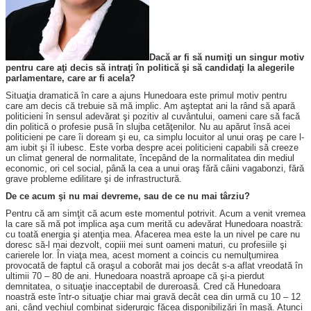
Dacă ar fi să numiţi un singur motiv
pentru care aţi decis să intraţi în politică şi să candidaţi la alegerile
parlamentare, care ar fi acela?
Situaţia dramatică în care a ajuns Hunedoara este primul motiv pentru
care am decis că trebuie să mă implic. Am aşteptat ani la rând să apară
politicieni în sensul adevărat şi pozitiv al cuvântului, oameni care să facă
din politică o profesie pusă în slujba cetăţenilor. Nu au apărut însă acei
politicieni pe care îi doream şi eu, ca simplu locuitor al unui oraş pe care l-
am iubit şi îl iubesc. Este vorba despre acei politicieni capabili să creeze
un climat general de normalitate, începând de la normalitatea din mediul
economic, ori cel social, până la cea a unui oraş fără câini vagabonzi, fără
grave probleme edilitare şi de infrastructură.
De ce acum şi nu mai devreme, sau de ce nu mai târziu?
Pentru că am simţit că acum este momentul potrivit. Acum a venit vremea
la care să mă pot implica aşa cum merită cu adevărat Hunedoara noastră:
cu toată energia şi atenţia mea. Afacerea mea este la un nivel pe care nu
doresc să-l mai dezvolt, copiii mei sunt oameni maturi, cu profesiile şi
carierele lor. În viaţa mea, acest moment a coincis cu nemulţumirea
provocată de faptul că oraşul a coborât mai jos decât s-a aflat vreodată în
ultimii 70 – 80 de ani. Hunedoara noastră aproape că şi-a pierdut
demnitatea, o situaţie inacceptabil de dureroasă. Cred că Hunedoara
noastră este într-o situaţie chiar mai gravă decât cea din urmă cu 10 – 12
ani, când vechiul combinat siderurgic făcea disponibilizări în masă. Atunci