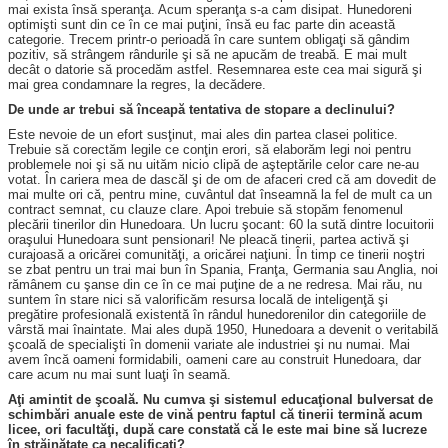
mai exista însă speranţa. Acum speranţa s-a cam disipat. Hunedoreni
optimişti sunt din ce în ce mai puţini, însă eu fac parte din această
categorie. Trecem printr-o perioadă în care suntem obligaţi să gândim
pozitiv, să strângem rândurile şi să ne apucăm de treabă. E mai mult
decât o datorie să procedăm astfel. Resemnarea este cea mai sigură şi
mai grea condamnare la regres, la decădere.
De unde ar trebui să înceapă tentativa de stopare a declinului?
Este nevoie de un efort susţinut, mai ales din partea clasei politice.
Trebuie să corectăm legile ce conţin erori, să elaborăm legi noi pentru
problemele noi şi să nu uităm nicio clipă de aşteptările celor care ne-au
votat. În cariera mea de dascăl şi de om de afaceri cred că am dovedit de
mai multe ori că, pentru mine, cuvântul dat înseamnă la fel de mult ca un
contract semnat, cu clauze clare. Apoi trebuie să stopăm fenomenul
plecării tinerilor din Hunedoara. Un lucru şocant: 60 la sută dintre locuitorii
oraşului Hunedoara sunt pensionari! Ne pleacă tinerii, partea activă şi
curajoasă a oricărei comunităţi, a oricărei naţiuni. În timp ce tinerii noştri
se zbat pentru un trai mai bun în Spania, Franţa, Germania sau Anglia, noi
rămânem cu şanse din ce în ce mai puţine de a ne redresa. Mai rău, nu
suntem în stare nici să valorificăm resursa locală de inteligenţă şi
pregătire profesională existentă în rândul hunedorenilor din categoriile de
vârstă mai înaintate. Mai ales după 1950, Hunedoara a devenit o veritabilă
şcoală de specialişti în domenii variate ale industriei şi nu numai. Mai
avem încă oameni formidabili, oameni care au construit Hunedoara, dar
care acum nu mai sunt luaţi în seamă.
Aţi amintit de şcoală. Nu cumva şi sistemul educaţional bulversat de
schimbări anuale este de vină pentru faptul că tinerii termină acum
licee, ori facultăţi, după care constată că le este mai bine să lucreze
în străinătate ca necalificaţi?