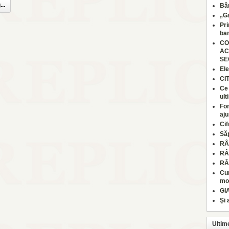
..
Bâr
„Ga
Pri
ban
CO
AC
SE
Ele
CI
Ce 
ult
Fon
aju
Cif
Să
RÂ
RÂ
RÂ
Cum
moa
GI
Şi 
Ultim