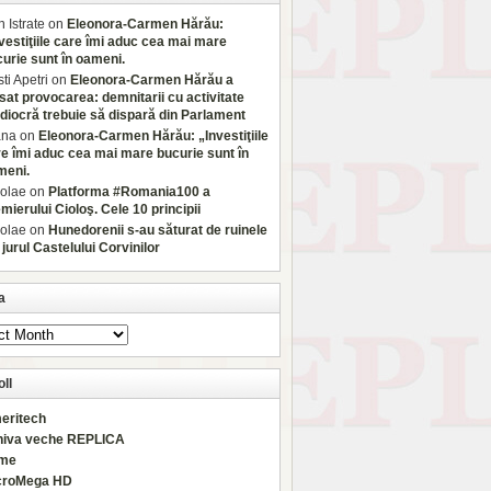
 Istrate
on
Eleonora-Carmen Hărău:
vestiţiile care îmi aduc cea mai mare
urie sunt în oameni.
sti Apetri
on
Eleonora-Carmen Hărău a
sat provocarea: demnitarii cu activitate
iocră trebuie să dispară din Parlament
ana
on
Eleonora-Carmen Hărău: „Investiţiile
e îmi aduc cea mai mare bucurie sunt în
meni.
olae
on
Platforma #Romania100 a
mierului Cioloş. Cele 10 principii
olae
on
Hunedorenii s-au săturat de ruinele
 jurul Castelului Corvinilor
a
ll
eritech
hiva veche REPLICA
rme
croMega HD