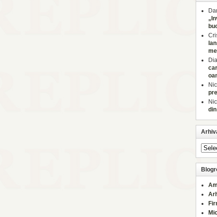
Dan
„In
buc
Cri
lan
med
Di
car
oa
Nic
pre
Nic
din
Arhiv
Blogro
Am
Ar
Fi
Mi