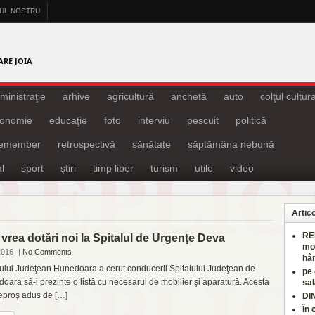
-UL NOSTRU
A
ARE JOIA
ministraţie
arhive
agricultură
anchetă
auto
colţul cultura
onomie
educaţie
foto
interviu
pescuit
politică
remember
retrospectivă
sănătate
săptămâna nebună
l
sport
ştiri
timp liber
turism
utile
video
Artic
RE
 vrea dotări noi la Spitalul de Urgenţe Deva
mo
2016
|
No Comments
hâr
iului Judeţean Hunedoara a cerut conducerii Spitalului Judeţean de
pe
ra să-i prezinte o listă cu necesarul de mobilier şi aparatură. Acesta
sal
 reproş adus de […]
DI
În 