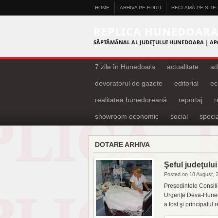
HOME
ARHIVA PE EDIŢII
RECLAMĂ PE SITE
REPLICA HUNEDOAR
SĂPTĂMÂNAL AL JUDEŢULUI HUNEDOARA | AP
7 zile în Hunedoara
actualitate
ad
devoratorul de gazete
editorial
ec
realitatea hunedoreană
reportaj
showroom economic
social
specia
DOTARE ARHIVA
Şeful judeţului
Posted on 18 August, 
Preşedintele Consil
Urgenţe Deva-Hunedoa
a fost şi principalul