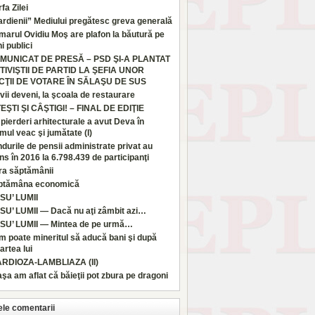
fa Zilei
rdienii” Mediului pregătesc greva generală
marul Ovidiu Moş are plafon la băutură pe
i publici
MUNICAT DE PRESĂ – PSD ŞI-A PLANTAT
TIVIŞTII DE PARTID LA ŞEFIA UNOR
CŢII DE VOTARE ÎN SĂLAŞU DE SUS
vii deveni, la şcoala de restaurare
TEŞTI ŞI CÂŞTIGI! – FINAL DE EDIŢIE
pierderi arhitecturale a avut Deva în
imul veac şi jumătate (I)
durile de pensii administrate privat au
ns în 2016 la 6.798.439 de participanţi
ra săptămânii
ptămâna economică
SU’ LUMII
SU’ LUMII — Dacă nu aţi zâmbit azi…
SU’ LUMII — Mintea de pe urmă…
 poate mineritul să aducă bani şi după
rtea lui
ARDIOZA-LAMBLIAZA (II)
aşa am aflat că băieţii pot zbura pe dragoni
ele comentarii