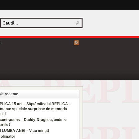
l
ole recente
PLICA 15 ani – Săptămânalul REPLICA –
mente speciale surprinse de memoria
tiei
 contrasens – Daddy-Dragnea, unde-s
ariile?
N LUMEA ANEI – V-au minţit!
colimator