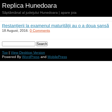
Replica Hunedoara
Săptămânal al judeţului Hunedoara | apare joia
Restanţierii la examenul maturităţii au o a doua şansă
18 August, 2016.
0 Comments
Top
|
View Desktop Version
Powered By
WordPress
and
MobilePress