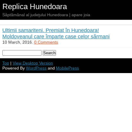
Replica Hunedoara
Săptămânal al judeţului Hunedoara | apare joia
Ultimii samariteni. Premiat în Hunedoara!
Moldoveanul care împarte case celor sărmani
10 March, 2016.
0 Comments
Top
|
View Desktop Version
Powered By
WordPress
and
MobilePress