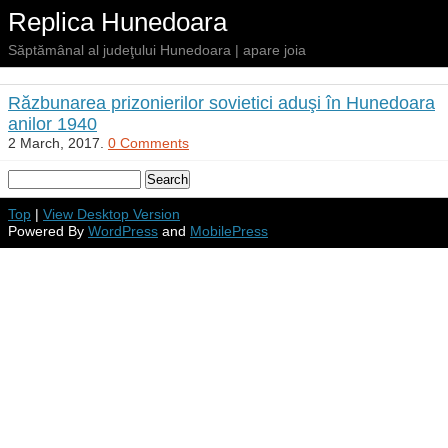
Replica Hunedoara
Săptămânal al judeţului Hunedoara | apare joia
Răzbunarea prizonierilor sovietici aduşi în Hunedoara
anilor 1940
2 March, 2017.
0 Comments
Top
|
View Desktop Version
Powered By
WordPress
and
MobilePress