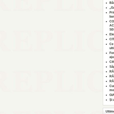
Bâr
„Ga
Pri
ban
CO
AC
SE
Ele
CI
Ce 
ult
Fon
aju
Cif
Să
RÂ
RÂ
RÂ
Cum
moa
GI
Şi 
Ultim