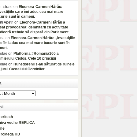
 Istrate
on
Eleonora-Carmen Hărău:
vestiţiile care îmi aduc cea mai mare
urie sunt în oameni.
sti Apetri
on
Eleonora-Carmen Hărău a
sat provocarea: demnitarii cu activitate
iocră trebuie să dispară din Parlament
ana
on
Eleonora-Carmen Hărău: „Investiţiile
e îmi aduc cea mai mare bucurie sunt în
meni.
olae
on
Platforma #Romania100 a
mierului Cioloş. Cele 10 principii
olae
on
Hunedorenii s-au săturat de ruinele
 jurul Castelului Corvinilor
a
ll
eritech
hiva veche REPLICA
rme
croMega HD