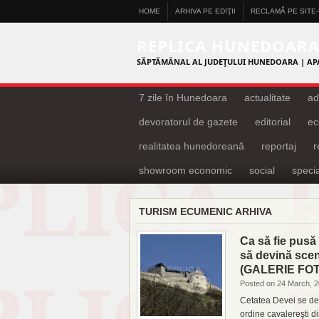
HOME
ARHIVA PE EDIŢII
RECLAMĂ PE SITE
REPLICA HUNEDOAR
SĂPTĂMÂNAL AL JUDEŢULUI HUNEDOARA | AP
7 zile în Hunedoara
actualitate
ad
devoratorul de gazete
editorial
ec
realitatea hunedoreană
reportaj
showroom economic
social
specia
TURISM ECUMENIC ARHIVA
Ca să fie pusă 
să devină scenă
(GALERIE FO
Posted on 24 March, 
Cetatea Devei se des
ordine cavalereşti di