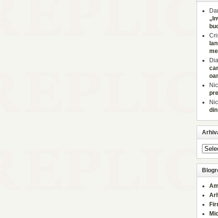
Dan
„In
buc
Cri
lan
med
Di
car
oa
Nic
pre
Nic
din
Arhiv
Blogro
Am
Ar
Fi
Mi