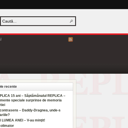
l
ole recente
PLICA 15 ani – Săptămânalul REPLICA –
mente speciale surprinse de memoria
tiei
 contrasens – Daddy-Dragnea, unde-s
ariile?
N LUMEA ANEI – V-au minţit!
colimator