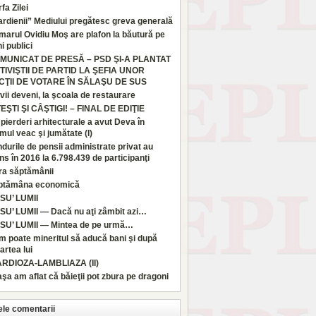
fa Zilei
rdienii” Mediului pregătesc greva generală
marul Ovidiu Moş are plafon la băutură pe
i publici
MUNICAT DE PRESĂ – PSD ŞI-A PLANTAT
TIVIŞTII DE PARTID LA ŞEFIA UNOR
CŢII DE VOTARE ÎN SĂLAŞU DE SUS
vii deveni, la şcoala de restaurare
TEŞTI ŞI CÂŞTIGI! – FINAL DE EDIŢIE
pierderi arhitecturale a avut Deva în
imul veac şi jumătate (I)
durile de pensii administrate privat au
ns în 2016 la 6.798.439 de participanţi
ra săptămânii
ptămâna economică
SU’ LUMII
SU’ LUMII — Dacă nu aţi zâmbit azi…
SU’ LUMII — Mintea de pe urmă…
 poate mineritul să aducă bani şi după
rtea lui
ARDIOZA-LAMBLIAZA (II)
aşa am aflat că băieţii pot zbura pe dragoni
ele comentarii