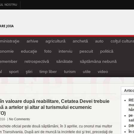
-UL NOSTRU
A
ARE JOIA
ministraţie
arhive
agricultură
anchetă
auto
colţul cultura
onomie
educaţie
foto
interviu
pescuit
politică
remember
retrospectivă
sănătate
săptămâna nebună
l
sport
ştiri
timp liber
turism
utile
video
Artic
RE
în valoare după reabilitare, Cetatea Devei trebuie
mo
 a artelor şi altar al turismului ecumenic
hâr
TO)
pe
2016
|
No Comments
sal
DI
chide oficial peste două săptămâni, în 3 aprilie, cu onorul mai multor
În 
n Transilvania. După ani de muncă la incintele doi şi trei, precedaţi de