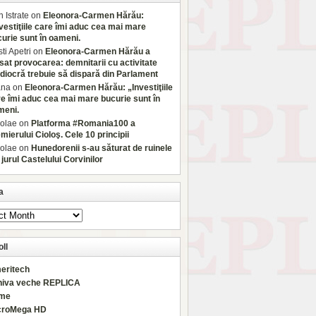
 Istrate
on
Eleonora-Carmen Hărău:
vestiţiile care îmi aduc cea mai mare
urie sunt în oameni.
sti Apetri
on
Eleonora-Carmen Hărău a
sat provocarea: demnitarii cu activitate
iocră trebuie să dispară din Parlament
ana
on
Eleonora-Carmen Hărău: „Investiţiile
e îmi aduc cea mai mare bucurie sunt în
meni.
olae
on
Platforma #Romania100 a
mierului Cioloş. Cele 10 principii
olae
on
Hunedorenii s-au săturat de ruinele
 jurul Castelului Corvinilor
a
ll
eritech
hiva veche REPLICA
rme
croMega HD