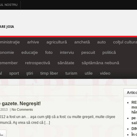
-UL NOSTRU
A
ARE JOIA
ministraţie
arhive
agricultură
anchetă
auto
colţul cultura
onomie
educaţie
foto
interviu
pescuit
politică
remember
retrospectivă
sănătate
săptămâna nebună
l
sport
ştiri
timp liber
turism
utile
video
Artic
RE
 gazete. Negreşit!
mo
 2013
|
No Comments
hâr
12 a fost un an… aşa cum ştiţi că a fost: cu multe greşeli, multe clişee
pe
 muncă. Aş vrea să cred că […]
sal
DI
..
În 