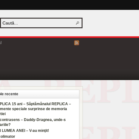
l
ole recente
PLICA 15 ani – Săptămânalul REPLICA –
mente speciale surprinse de memoria
tiei
 contrasens – Daddy-Dragnea, unde-s
ariile?
N LUMEA ANEI – V-au minţit!
colimator