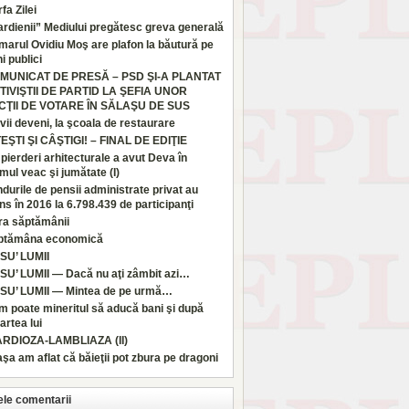
fa Zilei
rdienii” Mediului pregătesc greva generală
marul Ovidiu Moş are plafon la băutură pe
i publici
MUNICAT DE PRESĂ – PSD ŞI-A PLANTAT
TIVIŞTII DE PARTID LA ŞEFIA UNOR
CŢII DE VOTARE ÎN SĂLAŞU DE SUS
vii deveni, la şcoala de restaurare
TEŞTI ŞI CÂŞTIGI! – FINAL DE EDIŢIE
pierderi arhitecturale a avut Deva în
imul veac şi jumătate (I)
durile de pensii administrate privat au
ns în 2016 la 6.798.439 de participanţi
ra săptămânii
ptămâna economică
SU’ LUMII
SU’ LUMII — Dacă nu aţi zâmbit azi…
SU’ LUMII — Mintea de pe urmă…
 poate mineritul să aducă bani şi după
rtea lui
ARDIOZA-LAMBLIAZA (II)
aşa am aflat că băieţii pot zbura pe dragoni
ele comentarii