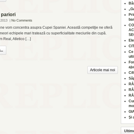
Bâr
„Ga
 pariori
Pri
ban
 2013
|
No Comments
CO
e vom concentra asupra Cupei Spaniei. Această competiţie ne oferă
AC
neori echipele mari tratează cu superficialitate meciurile din cupă.
SE
 Real, Atletico […]
Ele
CI
..
Ce 
ult
Fon
aju
Articole mai noi
Cif
Să
RÂ
RÂ
RÂ
Cum
moa
GI
Şi 
Ultim