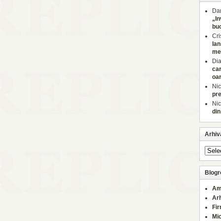
Dan
„In
buc
Cri
lan
med
Di
car
oa
Nic
pre
Nic
din
Arhiv
Blogro
Am
Ar
Fi
Mi