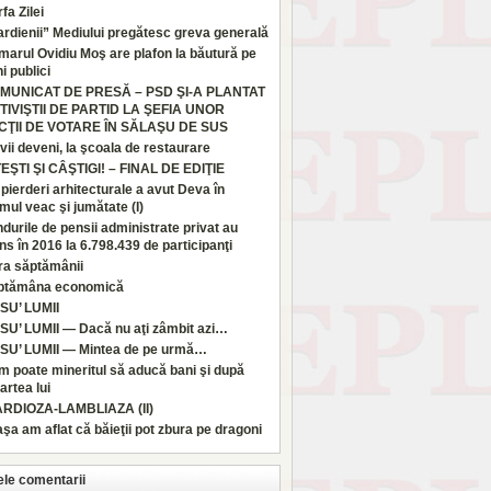
fa Zilei
rdienii” Mediului pregătesc greva generală
marul Ovidiu Moş are plafon la băutură pe
i publici
MUNICAT DE PRESĂ – PSD ŞI-A PLANTAT
TIVIŞTII DE PARTID LA ŞEFIA UNOR
CŢII DE VOTARE ÎN SĂLAŞU DE SUS
vii deveni, la şcoala de restaurare
TEŞTI ŞI CÂŞTIGI! – FINAL DE EDIŢIE
pierderi arhitecturale a avut Deva în
imul veac şi jumătate (I)
durile de pensii administrate privat au
ns în 2016 la 6.798.439 de participanţi
ra săptămânii
ptămâna economică
SU’ LUMII
SU’ LUMII — Dacă nu aţi zâmbit azi…
SU’ LUMII — Mintea de pe urmă…
 poate mineritul să aducă bani şi după
rtea lui
ARDIOZA-LAMBLIAZA (II)
aşa am aflat că băieţii pot zbura pe dragoni
ele comentarii