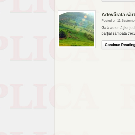
Adevărata sărb
Posted on 11 Septembe
Gafa autorităţilor j
parţial sâmbăta trec
Continue Reading.