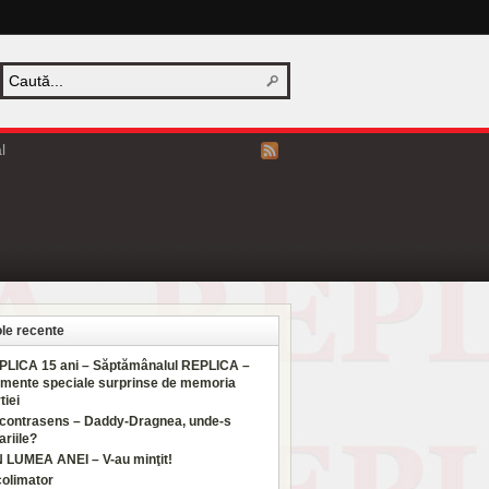
l
ole recente
PLICA 15 ani – Săptămânalul REPLICA –
mente speciale surprinse de memoria
tiei
 contrasens – Daddy-Dragnea, unde-s
ariile?
N LUMEA ANEI – V-au minţit!
colimator