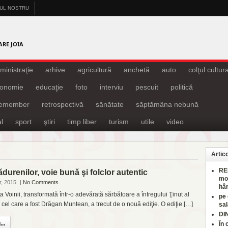
-UL NOSTRU
A
ARE JOIA
ministraţie
arhive
agricultură
anchetă
auto
colţul cultura
onomie
educaţie
foto
interviu
pescuit
politică
remember
retrospectivă
sănătate
săptămâna nebună
l
sport
ştiri
timp liber
turism
utile
video
Artic
RE
durenilor, voie bună şi folclor autentic
mo
r, 2015
|
No Comments
hâr
 Voinii, transformată într-o adevărată sărbătoare a întregului Ţinut al
pe
 cel care a fost Drăgan Muntean, a trecut de o nouă ediţie. O ediţie […]
sal
DI
..
În 