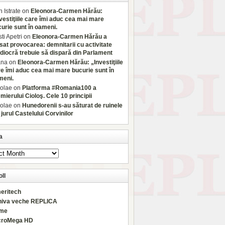
 Istrate
on
Eleonora-Carmen Hărău:
vestiţiile care îmi aduc cea mai mare
urie sunt în oameni.
sti Apetri
on
Eleonora-Carmen Hărău a
sat provocarea: demnitarii cu activitate
iocră trebuie să dispară din Parlament
ana
on
Eleonora-Carmen Hărău: „Investiţiile
e îmi aduc cea mai mare bucurie sunt în
meni.
olae
on
Platforma #Romania100 a
mierului Cioloş. Cele 10 principii
olae
on
Hunedorenii s-au săturat de ruinele
 jurul Castelului Corvinilor
a
ll
eritech
hiva veche REPLICA
rme
croMega HD