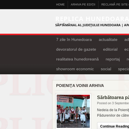
HOME
ARHIVA PE EDIŢII
RECLAMĂ PE SITE
REPLICA HUNEDOAR
SĂPTĂMÂNAL AL JUDEŢULUI HUNEDOARA | AP
7 zile în Hunedoara
actualitate
ad
devoratorul de gazete
editorial
ec
realitatea hunedoreană
reportaj
showroom economic
social
specia
POIENIŢA VOINII ARHIVA
Sărbătoarea pă
Posted on 3 Septembe
Nedeia de la Poieniţa
Pădurenilor de către
Continue Reading.