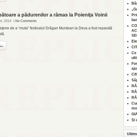
Bâr
„Ga
ătoare a pădurenilor a rămas la Poieniţa Voinii
Pri
ban
r, 2014
|
No Comments
CO
udeţene de a “muta” festivalul Drăgan Muntean la Deva a fost reparată
AC
ută.
SE
Ele
..
CI
Ce 
ult
Fon
aju
Cif
Să
RÂ
RÂ
RÂ
Cum
moa
GI
Şi 
Ultim