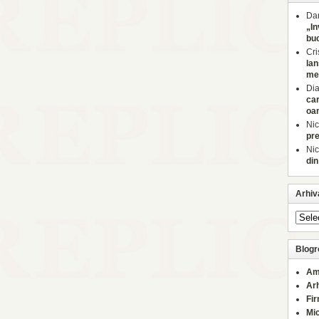
Dan
„In
buc
Cri
lan
med
Di
car
oa
Nic
pre
Nic
din
Arhiv
Blogro
Am
Ar
Fi
Mi