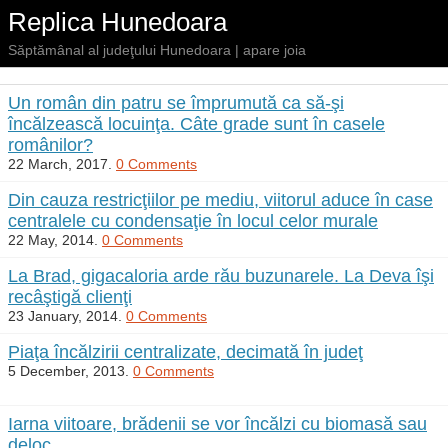
Replica Hunedoara
Săptămânal al judeţului Hunedoara | apare joia
Un român din patru se împrumută ca să-şi
încălzească locuinţa. Câte grade sunt în casele
românilor?
22 March, 2017.
0 Comments
Din cauza restricţiilor pe mediu, viitorul aduce în case
centralele cu condensaţie în locul celor murale
22 May, 2014.
0 Comments
La Brad, gigacaloria arde rău buzunarele. La Deva îşi
recâştigă clienţi
23 January, 2014.
0 Comments
Piaţa încălzirii centralizate, decimată în judeţ
5 December, 2013.
0 Comments
Iarna viitoare, brădenii se vor încălzi cu biomasă sau
deloc