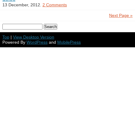
13 December, 2012.
2 Comments
Next Page »
Top
|
View Desktop Version
Powered By
WordPress
and
MobilePress