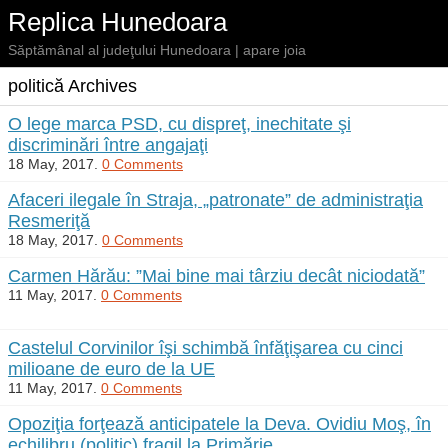
Replica Hunedoara
Săptămânal al judeţului Hunedoara | apare joia
politică Archives
O lege marca PSD, cu dispreţ, inechitate şi
discriminări între angajaţi
18 May, 2017.
0 Comments
Afaceri ilegale în Straja, „patronate” de administraţia
Resmeriţă
18 May, 2017.
0 Comments
Carmen Hărău: ”Mai bine mai târziu decât niciodată”
11 May, 2017.
0 Comments
Castelul Corvinilor îşi schimbă înfăţişarea cu cinci
milioane de euro de la UE
11 May, 2017.
0 Comments
Opoziţia forţează anticipatele la Deva. Ovidiu Moş, în
echilibru (politic) fragil la Primărie