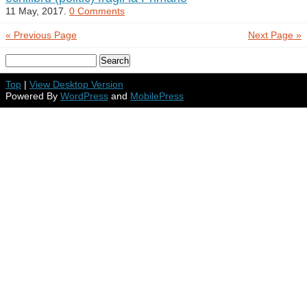
11 May, 2017.
0 Comments
« Previous Page
Next Page »
Top
|
View Desktop Version
Powered By
WordPress
and
MobilePress