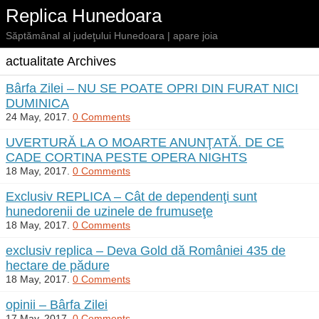
Replica Hunedoara
Săptămânal al judeţului Hunedoara | apare joia
actualitate Archives
Bârfa Zilei – NU SE POATE OPRI DIN FURAT NICI
DUMINICA
24 May, 2017.
0 Comments
UVERTURĂ LA O MOARTE ANUNŢATĂ. DE CE
CADE CORTINA PESTE OPERA NIGHTS
18 May, 2017.
0 Comments
Exclusiv REPLICA – Cât de dependenţi sunt
hunedorenii de uzinele de frumuseţe
18 May, 2017.
0 Comments
exclusiv replica – Deva Gold dă României 435 de
hectare de pădure
18 May, 2017.
0 Comments
opinii – Bârfa Zilei
17 May, 2017.
0 Comments