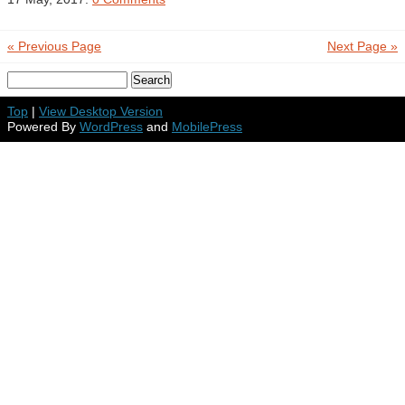
« Previous Page
Next Page »
Top
|
View Desktop Version
Powered By
WordPress
and
MobilePress