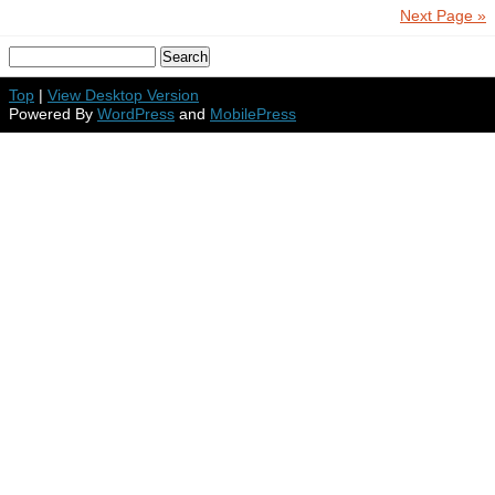
Next Page »
Top
|
View Desktop Version
Powered By
WordPress
and
MobilePress