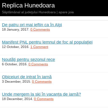
Replica Hunedoara
Săptămânal al judeţului Hunedoara | apare joia
De patru ori mai ieftin ca în Alpi
18 January, 2017.
0 Comments
Manifest PNL pentru lemnul de foc al populaţiei
12 October, 2016.
1 Comment
Noutăţi pentru sezonul rece
6 October, 2016.
0 Comments
Obiceiuri de intrat în iarnă
3 December, 2015.
0 Comments
Unde mergem la ski în vacanţa de iarnă?
18 December, 2014.
0 Comments